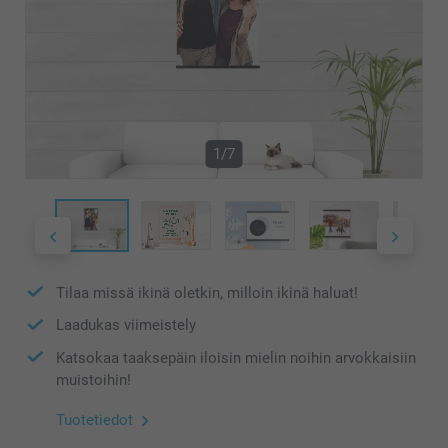
1/7
Tilaa missä ikinä oletkin, milloin ikinä haluat!
Laadukas viimeistely
Katsokaa taaksepäin iloisin mielin noihin arvokkaisiin
muistoihin!
Tuotetiedot