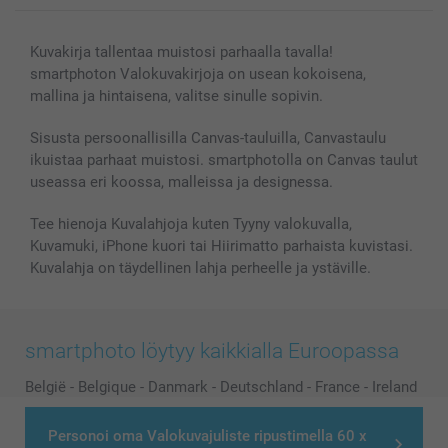
Kuvakirja tallentaa muistosi parhaalla tavalla!
smartphoton Valokuvakirjoja on usean kokoisena,
mallina ja hintaisena, valitse sinulle sopivin.
Sisusta persoonallisilla Canvas-tauluilla, Canvastaulu
ikuistaa parhaat muistosi. smartphotolla on Canvas taulut
useassa eri koossa, malleissa ja designessa.
Tee hienoja Kuvalahjoja kuten Tyyny valokuvalla,
Kuvamuki, iPhone kuori tai Hiirimatto parhaista kuvistasi.
Kuvalahja on täydellinen lahja perheelle ja ystäville.
smartphoto löytyy kaikkialla Euroopassa
België
-
Belgique
-
Danmark
-
Deutschland
-
France
-
Ireland
-
Nederland
-
Norge
-
Österreich
-
Schweiz
-
Suisse
-
Personoi oma Valokuvajuliste ripustimella 60 x
Switzerland
-
Suomi
-
Sverige
-
United Kingdom
-