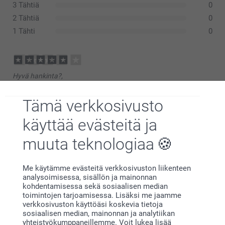
3 Tähtiä
0
2 Tähtiä
0
1 Tähti
0
Hyvä hankinta?,
20.7.2026
Kuvauksen mukainen tuote.
Tämä verkkosivusto
käyttää evästeitä ja
muuta teknologiaa
MMN,
29.11.2023
Hyvä kokoelma
Me käytämme evästeitä verkkosivuston liikenteen
analysoimisessa, sisällön ja mainonnan
kohdentamisessa sekä sosiaalisen median
toimintojen tarjoamisessa. Lisäksi me jaamme
verkkosivuston käyttöäsi koskevia tietoja
Tiina Karjula,
sosiaalisen median, mainonnan ja analytiikan
21.3.2023
yhteistyökumppaneillemme. Voit lukea lisää