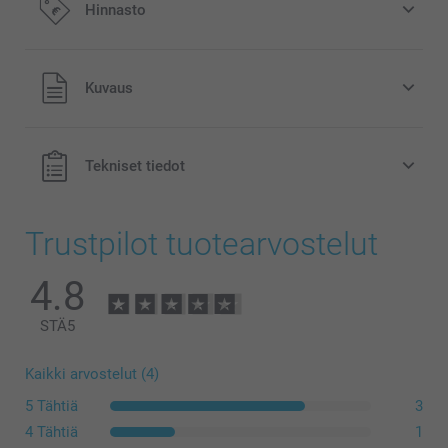
Hinnasto
Kaikki hinnat ovat euroina, sisältävät arvonlisäveron ja
Kuvaus
eivät sisällä postikuluja.
Tekniset tiedot
Trustpilot tuotearvostelut
4.8
STÄ
5
Kaikki arvostelut (4)
5 Tähtiä
3
4 Tähtiä
1