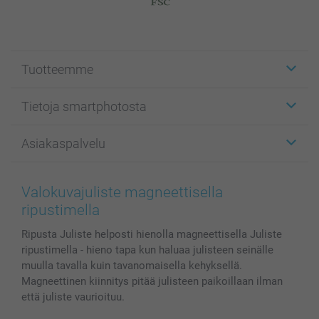
Tuotteemme
Etiketit
Tietoja smartphotosta
Kuvakortit
Kuvalahjat
Tietoja smartphotosta
Asiakaspalvelu
Kuvakirjat
Affiliate ohjelma
Canvas & Seinäkoristeet
Yleinen tietosuojalausunto
Ota yhteyttä & FAQ
Valokuvat, Julisteet & Taskukirjat
Evästekäytäntö
100% tyytyväisyystakuu
Valokuvajuliste magneettisella
Kännykkä & Tabletti
Sivukartta
smartbonus
ripustimella
MyNameBook
Ehdot/takuut
Hinnat & maksutavat
Ripusta Juliste helposti hienolla magneettisella Juliste
Kuvakalenterit & Päivyrit
Investor Relations
Tilausten tila
ripustimella - hieno tapa kun haluaa julisteen seinälle
Valokuvakehykset & Lisätarvikkeet
muulla tavalla kuin tavanomaisella kehyksellä.
Lahjakortti
Magneettinen kiinnitys pitää julisteen paikoillaan ilman
Kaikki kuvatuotteet
että juliste vaurioituu.