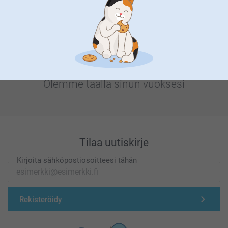
Olemme täällä sinun vuoksesi
Tilaa uutiskirje
Kirjoita sähköpostiosoitteesi tähän
Rekisteröidy