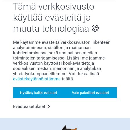
Tämä verkkosivusto
käyttää evästeitä ja
Tyytyväisyystakuu
muuta teknologiaa
Me käytämme evästeitä verkkosivuston liikenteen
analysoimisessa, sisällön ja mainonnan
kohdentamisessa sekä sosiaalisen median
toimintojen tarjoamisessa. Lisäksi me jaamme
verkkosivuston käyttöäsi koskevia tietoja
sosiaalisen median, mainonnan ja analytiikan
yhteistyökumppaneillemme. Voit lukea lisää
Bonusta kaikista tilauksista
evästekäytännöistämme
täältä.
Hyväksy kaikki evästeet
Vain pakolliset evästeet
Evästeasetukset
Etsitkö inspiraatiota?