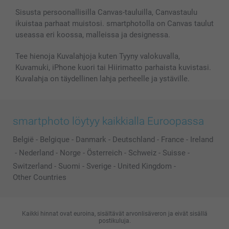
Valokuvakehykset & Lisätarvikkeet
Sisusta persoonallisilla Canvas-tauluilla, Canvastaulu
ikuistaa parhaat muistosi. smartphotolla on Canvas taulut
Lahjakortti
useassa eri koossa, malleissa ja designessa.
Kaikki kuvatuotteet
Tee hienoja Kuvalahjoja kuten Tyyny valokuvalla,
Kuvamuki, iPhone kuori tai Hiirimatto parhaista kuvistasi.
Kuvalahja on täydellinen lahja perheelle ja ystäville.
smartphoto löytyy kaikkialla Euroopassa
België
-
Belgique
-
Danmark
-
Deutschland
-
France
-
Ireland
-
Nederland
-
Norge
-
Österreich
-
Schweiz
-
Suisse
-
Switzerland
-
Suomi
-
Sverige
-
United Kingdom
-
Other Countries
Kaikki hinnat ovat euroina, sisältävät arvonlisäveron ja eivät sisällä
postikuluja.