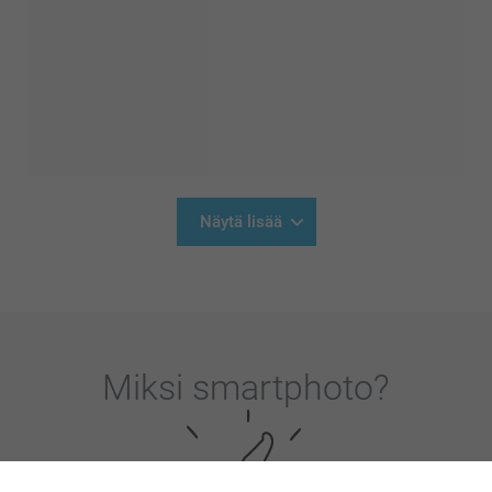
Näytä lisää
Miksi
smartphoto
?