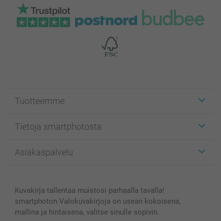
Tuotteemme
Etiketit
Tietoja smartphotosta
Kuvakortit
Kuvalahjat
Tietoja smartphotosta
Asiakaspalvelu
Kuvakirjat
Affiliate ohjelma
Canvas & Seinäkoristeet
Yleinen tietosuojalausunto
Ota yhteyttä & FAQ
Valokuvat, Julisteet & Taskukirjat
Evästekäytäntö
100% tyytyväisyystakuu
Kuvakirja tallentaa muistosi parhaalla tavalla!
Kännykkä & Tabletti
Sivukartta
smartbonus
smartphoton Valokuvakirjoja on usean kokoisena,
MyNameBook
Ehdot/takuut
Hinnat & maksutavat
mallina ja hintaisena, valitse sinulle sopivin.
Kuvakalenterit & Päivyrit
Investor Relations
Tilausten tila