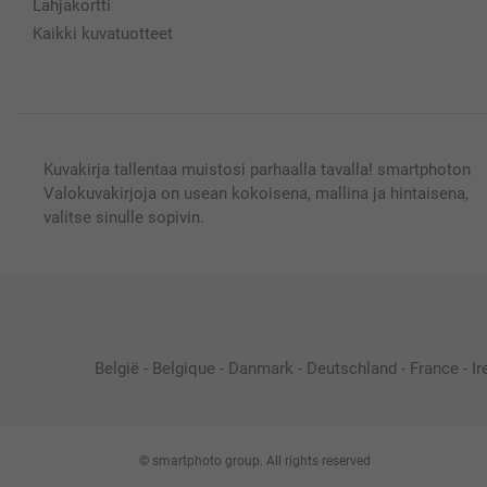
Lahjakortti
Kaikki kuvatuotteet
Kuvakirja tallentaa muistosi parhaalla tavalla! smartphoton
Valokuvakirjoja on usean kokoisena, mallina ja hintaisena,
valitse sinulle sopivin.
België
-
Belgique
-
Danmark
-
Deutschland
-
France
-
Ir
© smartphoto group. All rights reserved