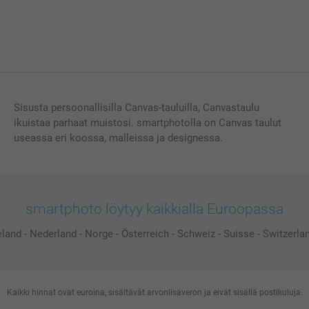
Sisusta persoonallisilla Canvas-tauluilla, Canvastaulu
ikuistaa parhaat muistosi. smartphotolla on Canvas taulut
useassa eri koossa, malleissa ja designessa.
smartphoto löytyy kaikkialla Euroopassa
eland
-
Nederland
-
Norge
-
Österreich
-
Schweiz
-
Suisse
-
Switzerla
Kaikki hinnat ovat euroina, sisältävät arvonlisäveron ja eivät sisällä postikuluja.