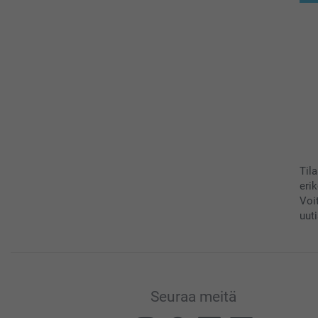
Til
eri
Voi
uuti
Seuraa meitä