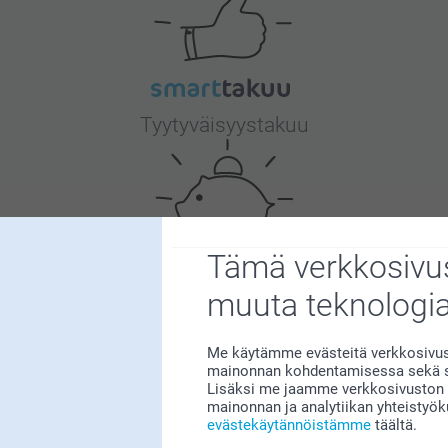
Tyytyväisyystakuu
Tämä verkkosivus
muuta teknologi
Bonusta kaikista tilauksista
Me käytämme evästeitä verkkosivust
mainonnan kohdentamisessa sekä so
Lisäksi me jaamme verkkosivuston k
mainonnan ja analytiikan yhteistyö
evästekäytännöistämme
täältä.