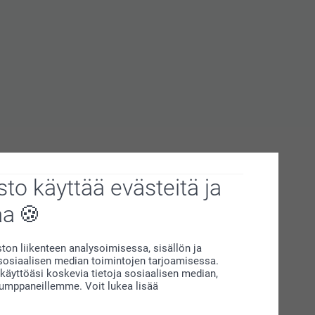
to käyttää evästeitä ja
aa
on liikenteen analysoimisessa, sisällön ja
siaalisen median toimintojen tarjoamisessa.
äyttöäsi koskevia tietoja sosiaalisen median,
kumppaneillemme. Voit lukea lisää