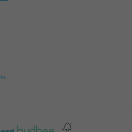
mme
.