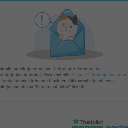
aamalla uutiskirjeemme saat tietoa tuotteistamme ja
koistarjouksistamme, ja hyväksyt näin
Yleisen Tietosuojalausuma
t koska tahansa irtisanoa tilauksen klikkaamalla jokaisessa
skirjeessä olevaa “Peruuta uutiskirje”-linkkiä.