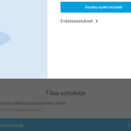
Etsitkö inspiraatiota?
Hyväksy kaikki evästeet
Evästeasetukset
Olemme täällä sinun vuoksesi
Tilaa uutiskirje
irjoita sähköpostiosoitteesi tähän
Rekisteröidy