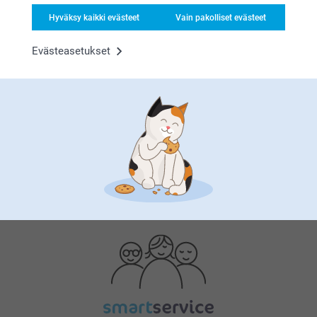
Hyväksy kaikki evästeet
Vain pakolliset evästeet
Evästeasetukset
Bonusta kaikista tilauksista
Etsitkö inspiraatiota?