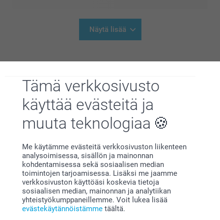
Näytä lisää
Tämä verkkosivusto
Miksi
smartphoto
?
käyttää evästeitä ja
muuta teknologiaa
Me käytämme evästeitä verkkosivuston liikenteen
analysoimisessa, sisällön ja mainonnan
kohdentamisessa sekä sosiaalisen median
toimintojen tarjoamisessa. Lisäksi me jaamme
verkkosivuston käyttöäsi koskevia tietoja
sosiaalisen median, mainonnan ja analytiikan
Tyytyväisyystakuu
yhteistyökumppaneillemme. Voit lukea lisää
evästekäytännöistämme
täältä.