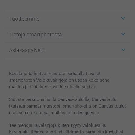
Tuotteemme
Etiketit
Tietoja smartphotosta
Kuvakortit
Kuvalahjat
Tietoja smartphotosta
Asiakaspalvelu
Kuvakirjat
Affiliate ohjelma
Canvas & Seinäkoristeet
Yleinen tietosuojalausunto
Ota yhteyttä & FAQ
Valokuvat, Julisteet & Taskukirjat
Evästekäytäntö
100% tyytyväisyystakuu
Kuvakirja tallentaa muistosi parhaalla tavalla!
Kännykkä & Tabletti
Sivukartta
smartbonus
smartphoton Valokuvakirjoja on usean kokoisena,
MyNameBook
Ehdot/takuut
Hinnat & maksutavat
mallina ja hintaisena, valitse sinulle sopivin.
Kuvakalenterit & Päivyrit
Investor Relations
Tilausten tila
Valokuvakehykset & Lisätarvikkeet
Sisusta persoonallisilla Canvas-tauluilla, Canvastaulu
ikuistaa parhaat muistosi. smartphotolla on Canvas taulut
Lahjakortti
useassa eri koossa, malleissa ja designessa.
Kaikki kuvatuotteet
Tee hienoja Kuvalahjoja kuten Tyyny valokuvalla,
Kuvamuki, iPhone kuori tai Hiirimatto parhaista kuvistasi.