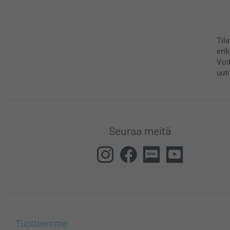
Til
eri
Voi
uuti
Seuraa meitä
Tuotteemme