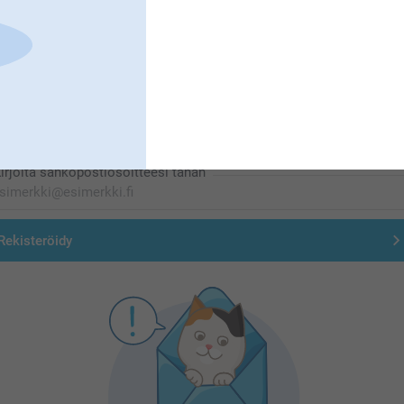
Olemme täällä sinun vuoksesi
Tilaa uutiskirje
irjoita sähköpostiosoitteesi tähän
Rekisteröidy