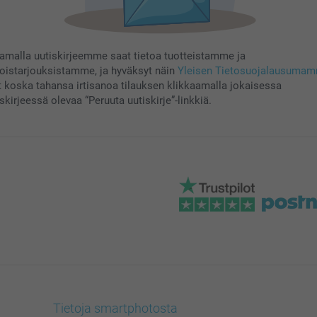
aamalla uutiskirjeemme saat tietoa tuotteistamme ja
koistarjouksistamme, ja hyväksyt näin
Yleisen Tietosuojalausuma
t koska tahansa irtisanoa tilauksen klikkaamalla jokaisessa
skirjeessä olevaa “Peruuta uutiskirje”-linkkiä.
Tietoja smartphotosta