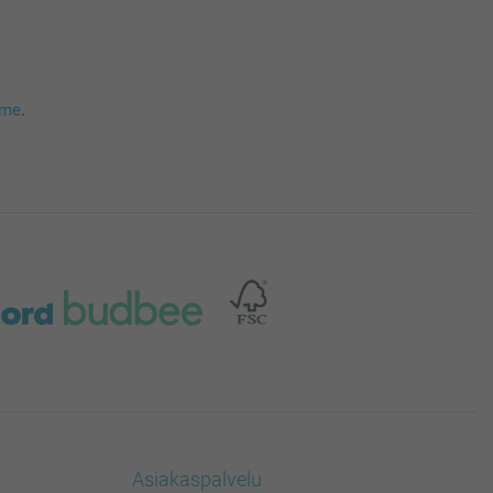
mme
.
Asiakaspalvelu