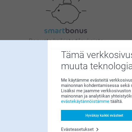
Bonusta kaikista tilauksista
Tämä verkkosivus
muuta teknologi
Me käytämme evästeitä verkkosivust
mainonnan kohdentamisessa sekä so
Lisäksi me jaamme verkkosivuston k
Etsitkö inspiraatiota?
mainonnan ja analytiikan yhteistyö
evästekäytännöistämme
täältä.
Hyväksy kaikki evästeet
Evästeasetukset