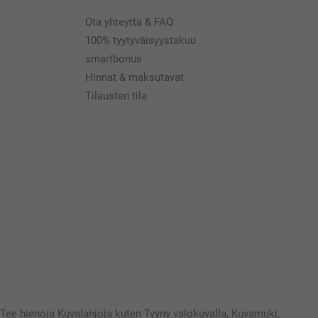
Ota yhteyttä & FAQ
100% tyytyväisyystakuu
smartbonus
Hinnat & maksutavat
Tilausten tila
Tee hienoja Kuvalahjoja kuten Tyyny valokuvalla, Kuvamuki,