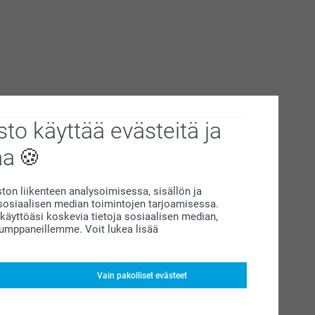
to käyttää evästeitä ja
aa
on liikenteen analysoimisessa, sisällön ja
siaalisen median toimintojen tarjoamisessa.
äyttöäsi koskevia tietoja sosiaalisen median,
kumppaneillemme. Voit lukea lisää
Vain pakolliset evästeet