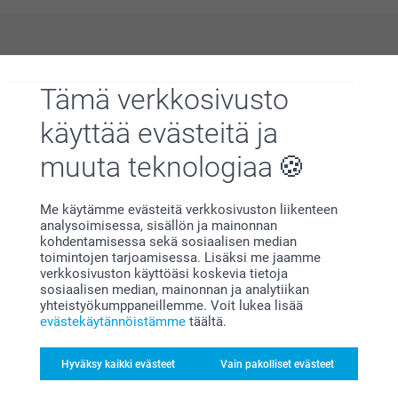
Miksi
smartphoto
?
Tämä verkkosivusto
käyttää evästeitä ja
muuta teknologiaa
Me käytämme evästeitä verkkosivuston liikenteen
analysoimisessa, sisällön ja mainonnan
Tyytyväisyystakuu
kohdentamisessa sekä sosiaalisen median
toimintojen tarjoamisessa. Lisäksi me jaamme
verkkosivuston käyttöäsi koskevia tietoja
sosiaalisen median, mainonnan ja analytiikan
yhteistyökumppaneillemme. Voit lukea lisää
evästekäytännöistämme
täältä.
Hyväksy kaikki evästeet
Vain pakolliset evästeet
Bonusta kaikista tilauksista