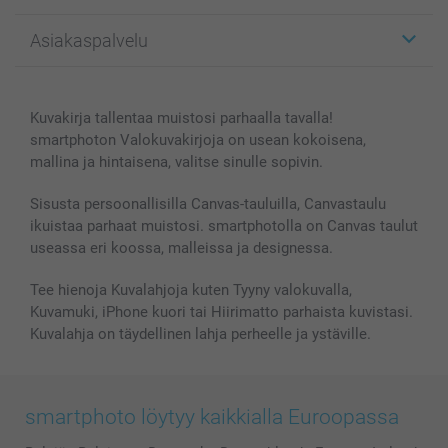
Kuvalahjat
Tietoja smartphotosta
Asiakaspalvelu
Kuvakirjat
Affiliate ohjelma
Canvas & Seinäkoristeet
Yleinen tietosuojalausunto
Ota yhteyttä & FAQ
Valokuvat, Julisteet & Taskukirjat
Evästekäytäntö
100% tyytyväisyystakuu
Kuvakirja tallentaa muistosi parhaalla tavalla!
Kännykkä & Tabletti
Sivukartta
smartbonus
smartphoton Valokuvakirjoja on usean kokoisena,
MyNameBook
Ehdot/takuut
Hinnat & maksutavat
mallina ja hintaisena, valitse sinulle sopivin.
Kuvakalenterit & Päivyrit
Investor Relations
Tilausten tila
Valokuvakehykset & Lisätarvikkeet
Sisusta persoonallisilla Canvas-tauluilla, Canvastaulu
ikuistaa parhaat muistosi. smartphotolla on Canvas taulut
Lahjakortti
useassa eri koossa, malleissa ja designessa.
Kaikki kuvatuotteet
Tee hienoja Kuvalahjoja kuten Tyyny valokuvalla,
Kuvamuki, iPhone kuori tai Hiirimatto parhaista kuvistasi.
Kuvalahja on täydellinen lahja perheelle ja ystäville.
smartphoto löytyy kaikkialla Euroopassa