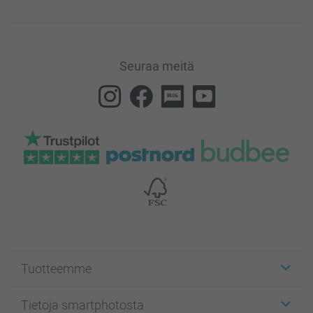
Seuraa meitä
Tuotteemme
Etiketit
Tietoja smartphotosta
Kuvakortit