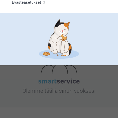
Evästeasetukset
Etsitkö inspiraatiota?
Olemme täällä sinun vuoksesi