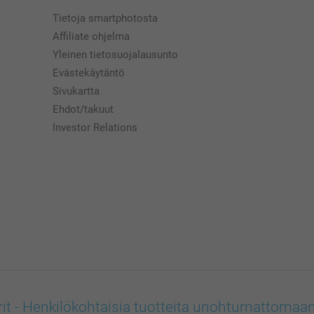
Tietoja smartphotosta
Affiliate ohjelma
Yleinen tietosuojalausunto
Evästekäytäntö
Sivukartta
Ehdot/takuut
Investor Relations
rit - Henkilökohtaisia tuotteita unohtumattomaan