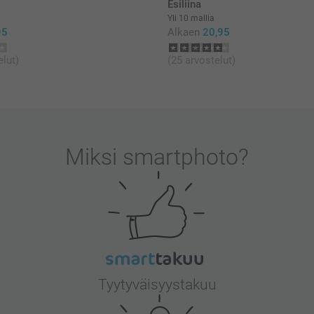
Esiliina
Yli 10 mallia
95
Alkaen
20,95
elut)
(25 arvostelut)
Miksi
smartphoto
?
Tyytyväisyystakuu