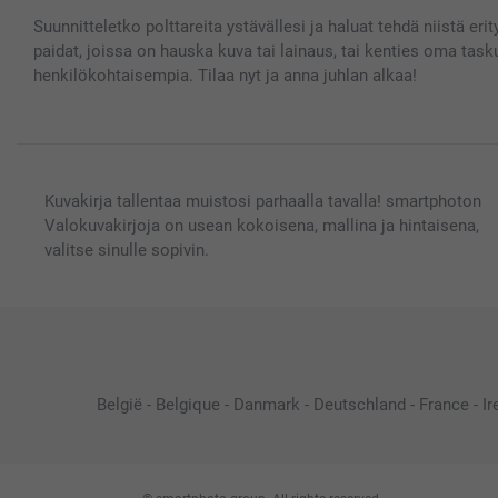
Suunnitteletko polttareita ystävällesi ja haluat tehdä niistä eri
paidat, joissa on hauska kuva tai lainaus, tai kenties oma taskum
henkilökohtaisempia. Tilaa nyt ja anna juhlan alkaa!
Kuvakirja tallentaa muistosi parhaalla tavalla! smartphoton
Valokuvakirjoja on usean kokoisena, mallina ja hintaisena,
valitse sinulle sopivin.
België
-
Belgique
-
Danmark
-
Deutschland
-
France
-
Ir