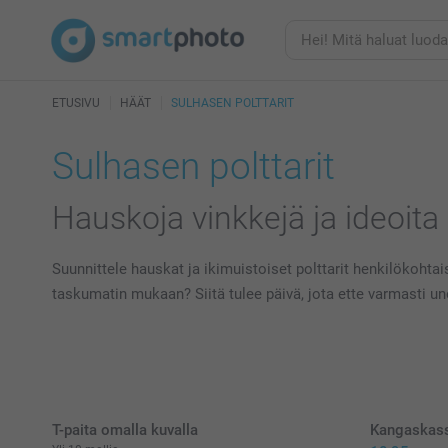
ETUSIVU
HÄÄT
SULHASEN POLTTARIT
Sulhasen polttarit
Hauskoja vinkkejä ja ideoita 
Suunnittele hauskat ja ikimuistoiset polttarit henkilökohtaisi
taskumatin mukaan? Siitä tulee päivä, jota ette varmasti u
T-paita omalla kuvalla
Kangaskas