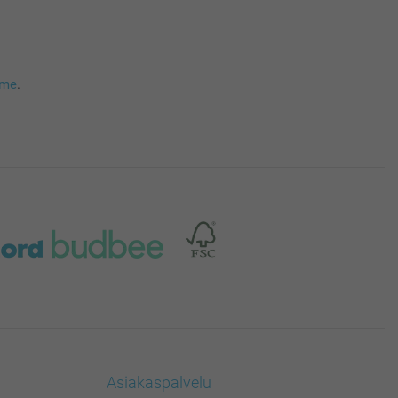
mme
.
Asiakaspalvelu