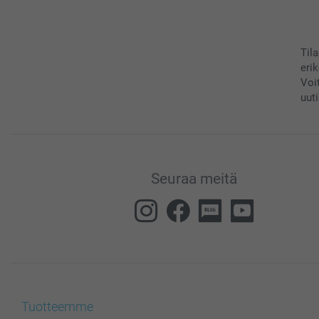
Til
eri
Voi
uuti
Seuraa meitä
Tuotteemme