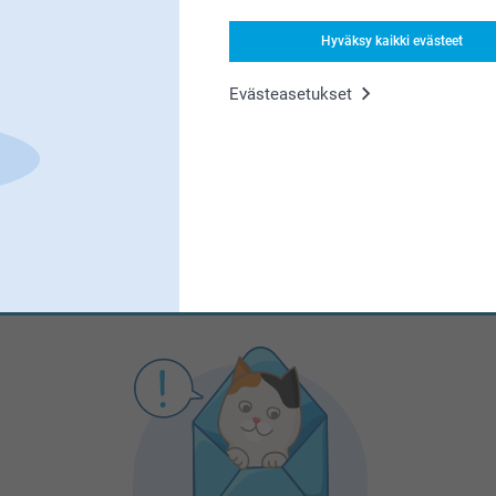
Olemme täällä sinun vuoksesi
Hyväksy kaikki evästeet
Evästeasetukset
Tilaa uutiskirje
irjoita sähköpostiosoitteesi tähän
Rekisteröidy