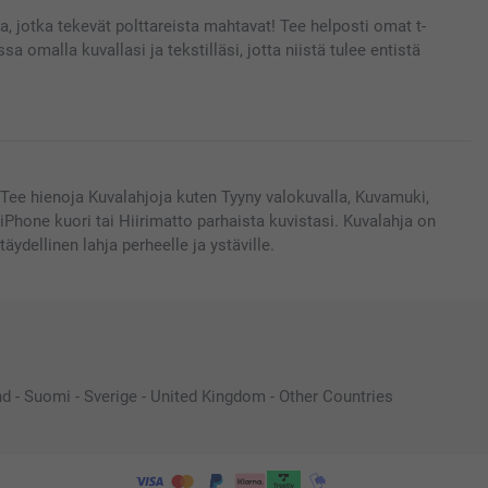
ita, jotka tekevät polttareista mahtavat! Tee helposti omat t-
a omalla kuvallasi ja tekstilläsi, jotta niistä tulee entistä
Tee hienoja Kuvalahjoja kuten Tyyny valokuvalla, Kuvamuki,
iPhone kuori tai Hiirimatto parhaista kuvistasi. Kuvalahja on
täydellinen lahja perheelle ja ystäville.
nd
-
Suomi
-
Sverige
-
United Kingdom
-
Other Countries