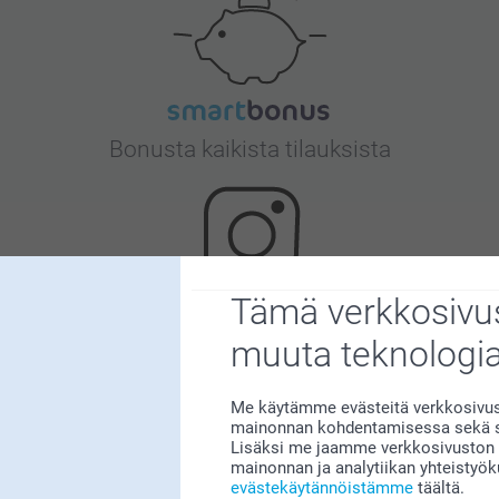
Bonusta kaikista tilauksista
Tämä verkkosivus
Etsitkö inspiraatiota?
muuta teknologi
Me käytämme evästeitä verkkosivust
mainonnan kohdentamisessa sekä so
Lisäksi me jaamme verkkosivuston k
mainonnan ja analytiikan yhteistyö
evästekäytännöistämme
täältä.