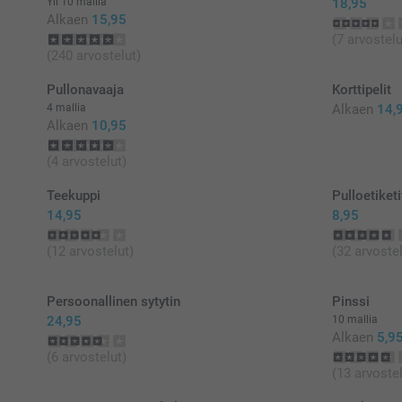
Yli 10 mallia
18,95
Alkaen
15,95
(7 arvostelu
(240 arvostelut)
Pullonavaaja
Korttipelit
4 mallia
Alkaen
14,
Alkaen
10,95
(4 arvostelut)
Teekuppi
Pulloetiketi
14,95
8,95
(12 arvostelut)
(32 arvostel
Persoonallinen sytytin
Pinssi
24,95
10 mallia
Alkaen
5,9
(6 arvostelut)
(13 arvostel