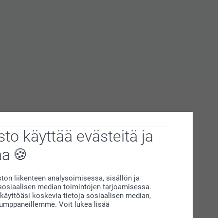
to käyttää evästeitä ja
aa
on liikenteen analysoimisessa, sisällön ja
siaalisen median toimintojen tarjoamisessa.
äyttöäsi koskevia tietoja sosiaalisen median,
kumppaneillemme. Voit lukea lisää