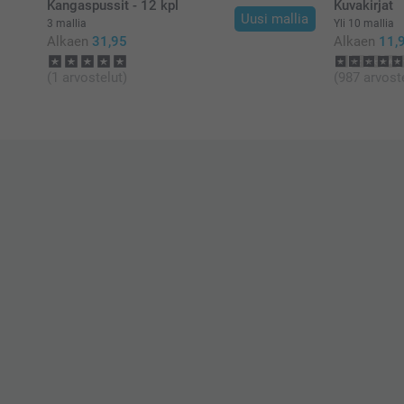
Kangaspussit - 12 kpl
Kuvakirjat
Uusi mallia
3 mallia
Yli 10 mallia
Alkaen
31,95
Alkaen
11,
(1 arvostelut)
(987 arvost