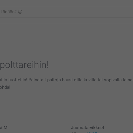
polttareihin!
lla tuotteilla! Painata t-paitoja hauskoilla kuvilla tai sopivalla lai
nohda!
si M
Juomatarvikkeet