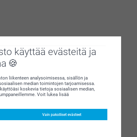
to käyttää evästeitä ja
aa
on liikenteen analysoimisessa, sisällön ja
siaalisen median toimintojen tarjoamisessa.
äyttöäsi koskevia tietoja sosiaalisen median,
kumppaneillemme. Voit lukea lisää
Vain pakolliset evästeet