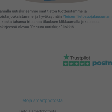
aamalla uutiskirjeemme saat tietoa tuotteistamme ja
koistarjouksistamme, ja hyväksyt näin
Yleisen Tietosuojalausuma
t koska tahansa irtisanoa tilauksen klikkaamalla jokaisessa
skirjeessä olevaa “Peruuta uutiskirje”-linkkiä.
Tietoja smartphotosta
Tietoja smartphotosta