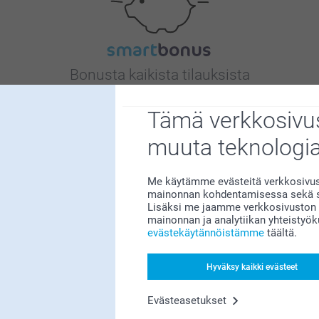
Bonusta kaikista tilauksista
Tämä verkkosivus
muuta teknologi
Me käytämme evästeitä verkkosivust
mainonnan kohdentamisessa sekä so
Etsitkö inspiraatiota?
Lisäksi me jaamme verkkosivuston k
mainonnan ja analytiikan yhteistyö
evästekäytännöistämme
täältä.
Hyväksy kaikki evästeet
Evästeasetukset