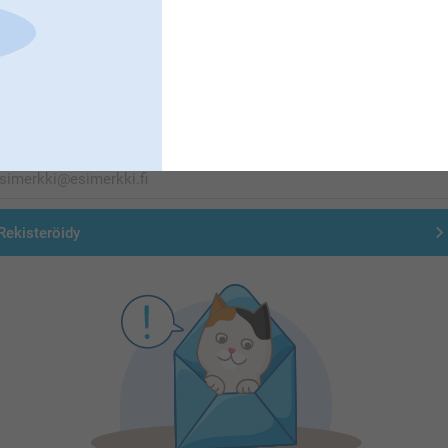
Olemme täällä sinun vuoksesi
Tilaa uutiskirje
irjoita sähköpostiosoitteesi tähän
Rekisteröidy