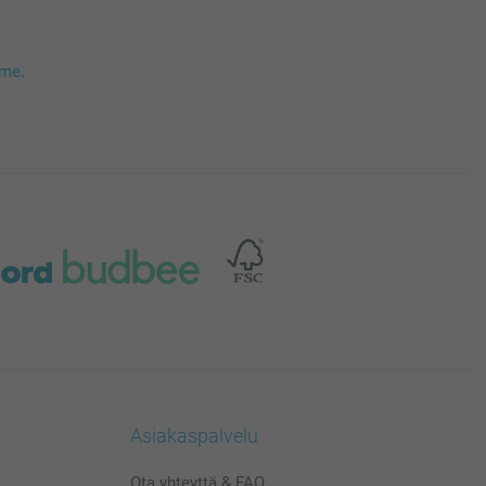
mme
.
Asiakaspalvelu
Ota yhteyttä & FAQ