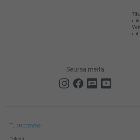
Til
eri
Voi
uuti
Seuraa meitä
Tuotteemme
Etiketit