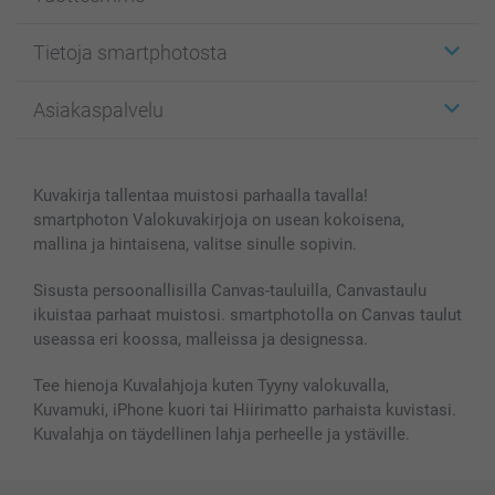
Etiketit
Tietoja smartphotosta
Kuvakortit
Kuvalahjat
Tietoja smartphotosta
Asiakaspalvelu
Kuvakirjat
Affiliate ohjelma
Canvas & Seinäkoristeet
Yleinen tietosuojalausunto
Ota yhteyttä & FAQ
Valokuvat, Julisteet & Taskukirjat
Evästekäytäntö
100% tyytyväisyystakuu
Kuvakirja tallentaa muistosi parhaalla tavalla!
Kännykkä & Tabletti
Sivukartta
smartbonus
smartphoton Valokuvakirjoja on usean kokoisena,
MyNameBook
Ehdot/takuut
Hinnat & maksutavat
mallina ja hintaisena, valitse sinulle sopivin.
Kuvakalenterit & Päivyrit
Investor Relations
Tilausten tila
Valokuvakehykset & Lisätarvikkeet
Sisusta persoonallisilla Canvas-tauluilla, Canvastaulu
ikuistaa parhaat muistosi. smartphotolla on Canvas taulut
Lahjakortti
useassa eri koossa, malleissa ja designessa.
Kaikki kuvatuotteet
Tee hienoja Kuvalahjoja kuten Tyyny valokuvalla,
Kuvamuki, iPhone kuori tai Hiirimatto parhaista kuvistasi.
Kuvalahja on täydellinen lahja perheelle ja ystäville.