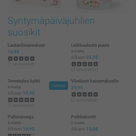
Syntymäpäiväjuhlien
suosikit
Lautasliinarenkaat
Leikkuulauta puuta
14,95
3 mallia
Alkaen
25,95
(1 arvostelut)
(3 arvostelut)
Tervetuloa kyltti
Viinilasit kaiverruksella
Uutuus
4 mallia
29,95
Alkaen
10,95
(2 arvostelut)
(1 arvostelut)
Pullonavaaja
Paikkakortit
4 mallia
2 mallia
Alkaen
10,95
Alkaen
13,08