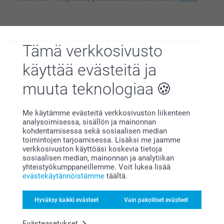
Etsitkö naurunaihetta? Tutustu
hauskoihin lahjaideoihimme, jotka
Tämä verkkosivusto
nostavat takuuvarmasti hymyn kenen
käyttää evästeitä ja
tahansa huulille!
muuta teknologiaa
Me käytämme evästeitä verkkosivuston liikenteen
analysoimisessa, sisällön ja mainonnan
kohdentamisessa sekä sosiaalisen median
toimintojen tarjoamisessa. Lisäksi me jaamme
verkkosivuston käyttöäsi koskevia tietoja
sosiaalisen median, mainonnan ja analytiikan
yhteistyökumppaneillemme. Voit lukea lisää
evästekäytännöistämme
täältä.
Hyväksy kaikki evästeet
Vain pakolliset evästeet
Psst… jos etsit lisää lahjaideoita, tutustu hauskoihin
Evästeasetukset