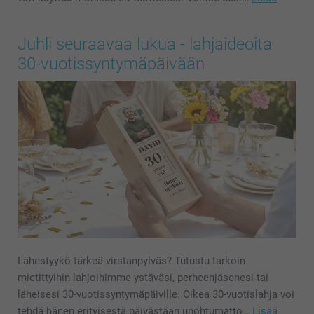
Juhli seuraavaa lukua - lahjaideoita
30-vuotissyntymäpäivään
Lähestyykö tärkeä virstanpylväs? Tutustu tarkoin
mietittyihin lahjoihimme ystäväsi, perheenjäsenesi tai
läheisesi 30-vuotissyntymäpäiville. Oikea 30-vuotislahja voi
tehdä hänen erityisestä päivästään unohtumatto…
Lisää