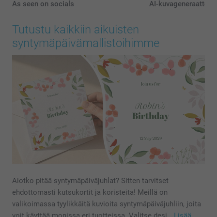
As seen on socials
AI-kuvageneraattori
Tutustu kaikkiin aikuisten
syntymäpäivämallistoihimme
Aiotko pitää syntymäpäiväjuhlat? Sitten tarvitset
ehdottomasti kutsukortit ja koristeita! Meillä on
valikoimassa tyylikkäitä kuvioita syntymäpäiväjuhliin, joita
voit käyttää monissa eri tuotteissa. Valitse desi…
Lisää