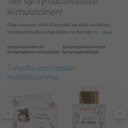
Tee syntymäpäivästäsi
ikimuistoinen!
Olipa kyseessä sitten yllätysjuhla parhaalle ystävällesi,
virstanpylväsjuhla kumppanillesi tai ihan vain te…
Lisää
Syntymäpäiväkortit
Syntymäpäiväkoristeet
Syntymäpäivien kiitoslahjat
Syntymäpäivälahjat
Tutustu uusimpaan
mallistoomme: