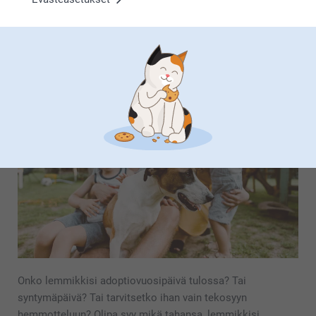
lahjadesigneihimme. Lisää nimiä, kuvia, sisäpiirivitsejä tai
hauskoja lainauksia muutamalla klikkauksella luodaksesi
unohtumattomia ja huolellisesti harkittuja lahjoj…
Lisää
Karvaisen kaverisi juhlahetki
Onko lemmikkisi adoptiovuosipäivä tulossa? Tai
syntymäpäivä? Tai tarvitsetko ihan vain tekosyyn
hemmotteluun? Olipa syy mikä tahansa, lemmikkisi