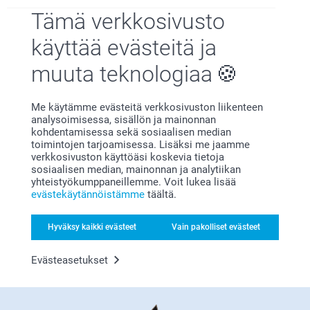
Tämä verkkosivusto
Näytä lisää
käyttää evästeitä ja
muuta teknologiaa
Syntymäpäivälahjoja lapsille
Syntymämuisto
Me käytämme evästeitä verkkosivuston liikenteen
analysoimisessa, sisällön ja mainonnan
kohdentamisessa sekä sosiaalisen median
toimintojen tarjoamisessa. Lisäksi me jaamme
verkkosivuston käyttöäsi koskevia tietoja
sosiaalisen median, mainonnan ja analytiikan
yhteistyökumppaneillemme. Voit lukea lisää
evästekäytännöistämme
täältä.
Hyväksy kaikki evästeet
Vain pakolliset evästeet
Evästeasetukset