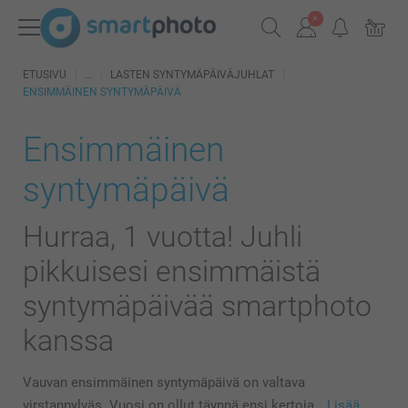
ETUSIVU
LASTEN SYNTYMÄPÄIVÄJUHLAT
ENSIMMÄINEN SYNTYMÄPÄIVÄ
Ensimmäinen
syntymäpäivä
Hurraa, 1 vuotta! Juhli
pikkuisesi ensimmäistä
syntymäpäivää smartphoto
kanssa
Vauvan ensimmäinen syntymäpäivä on valtava
virstanpylväs. Vuosi on ollut täynnä ensi kertoja…
Lisää