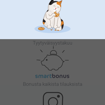
Miksi
smartphoto
?
Tyytyväisyystakuu
Bonusta kaikista tilauksista