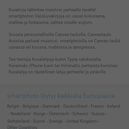
Valokuvat, Julisteet & Taskukirjat
Evästekäytäntö
100% tyytyväisyystakuu
Kuvakirja tallentaa muistosi parhaalla tavalla!
Kännykkä & Tabletti
Sivukartta
smartbonus
smartphoton Valokuvakirjoja on usean kokoisena,
MyNameBook
Ehdot/takuut
Hinnat & maksutavat
mallina ja hintaisena, valitse sinulle sopivin.
Kuvakalenterit & Päivyrit
Investor Relations
Tilausten tila
Valokuvakehykset & Lisätarvikkeet
Sisusta persoonallisilla Canvas-tauluilla, Canvastaulu
ikuistaa parhaat muistosi. smartphotolla on Canvas taulut
Lahjakortti
useassa eri koossa, malleissa ja designessa.
Kaikki kuvatuotteet
Tee hienoja Kuvalahjoja kuten Tyyny valokuvalla,
Kuvamuki, iPhone kuori tai Hiirimatto parhaista kuvistasi.
Kuvalahja on täydellinen lahja perheelle ja ystäville.
smartphoto löytyy kaikkialla Euroopassa
België
-
Belgique
-
Danmark
-
Deutschland
-
France
-
Ireland
-
Nederland
-
Norge
-
Österreich
-
Schweiz
-
Suisse
-
Switzerland
-
Suomi
-
Sverige
-
United Kingdom
-
Other Countries