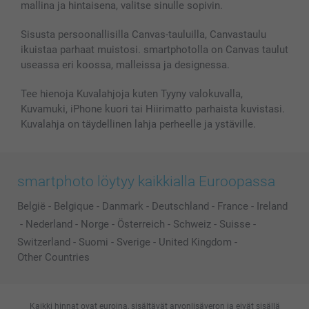
mallina ja hintaisena, valitse sinulle sopivin.
Kuvakalenterit & Päivyrit
Investor Relations
Tilausten tila
Valokuvakehykset & Lisätarvikkeet
Sisusta persoonallisilla Canvas-tauluilla, Canvastaulu
ikuistaa parhaat muistosi. smartphotolla on Canvas taulut
Lahjakortti
useassa eri koossa, malleissa ja designessa.
Kaikki kuvatuotteet
Tee hienoja Kuvalahjoja kuten Tyyny valokuvalla,
Kuvamuki, iPhone kuori tai Hiirimatto parhaista kuvistasi.
Kuvalahja on täydellinen lahja perheelle ja ystäville.
smartphoto löytyy kaikkialla Euroopassa
België
-
Belgique
-
Danmark
-
Deutschland
-
France
-
Ireland
-
Nederland
-
Norge
-
Österreich
-
Schweiz
-
Suisse
-
Switzerland
-
Suomi
-
Sverige
-
United Kingdom
-
Other Countries
Kaikki hinnat ovat euroina, sisältävät arvonlisäveron ja eivät sisällä