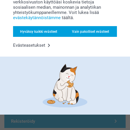
verkkosivuston käyttöäsi koskevia tietoja
Etsitkö inspiraatiota?
sosiaalisen median, mainonnan ja analytiikan
yhteistyökumppaneillemme. Voit lukea lisää
evästekäytännöistämme
täältä.
Hyväksy kaikki evästeet
Vain pakolliset evästeet
Evästeasetukset
Olemme täällä sinun vuoksesi
Tilaa uutiskirje
Kirjoita sähköpostiosoitteesi tähän
Rekisteröidy