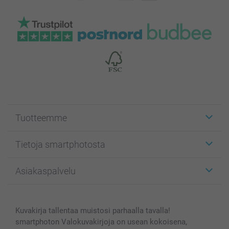
Tuotteemme
Etiketit
Tietoja smartphotosta
Kuvakortit
Kuvalahjat
Tietoja smartphotosta
Asiakaspalvelu
Kuvakirjat
Affiliate ohjelma
Canvas & Seinäkoristeet
Yleinen tietosuojalausunto
Ota yhteyttä & FAQ
Valokuvat, Julisteet & Taskukirjat
Evästekäytäntö
100% tyytyväisyystakuu
Kuvakirja tallentaa muistosi parhaalla tavalla!
Kännykkä & Tabletti
Sivukartta
smartbonus
smartphoton Valokuvakirjoja on usean kokoisena,
MyNameBook
Ehdot/takuut
Hinnat & maksutavat