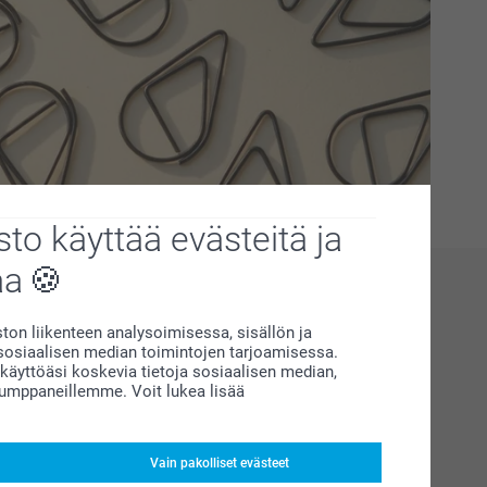
to käyttää evästeitä ja
aa
on liikenteen analysoimisessa, sisällön ja
siaalisen median toimintojen tarjoamisessa.
äyttöäsi koskevia tietoja sosiaalisen median,
kumppaneillemme. Voit lukea lisää
Vain pakolliset evästeet