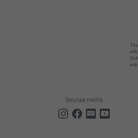
Til
eri
Voi
uuti
Seuraa meitä