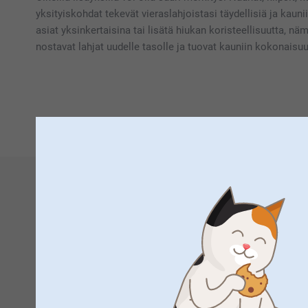
yksityiskohdat tekevät vieraslahjoistasi täydellisiä ja kaunii
asiat yksinkertaisina tai lisätä hiukan koristeellisuutta, nä
nostavat lahjat uudelle tasolle ja tuovat kauniin kokonaisu