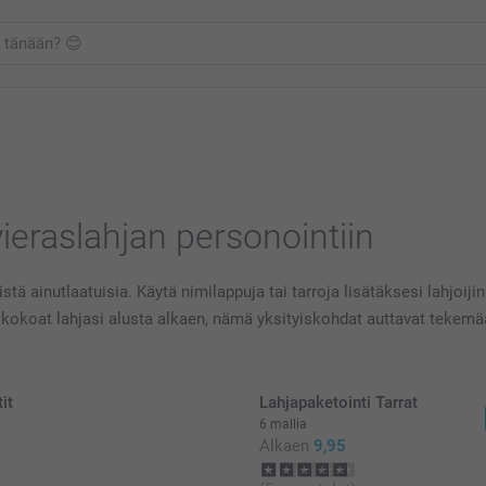
vieraslahjan personointiin
stä ainutlaatuisia. Käytä nimilappuja tai tarroja lisätäksesi lahjoijin
 tai kokoat lahjasi alusta alkaen, nämä yksityiskohdat auttavat tek
it
Lahjapaketointi Tarrat
6 mallia
Alkaen
9,95