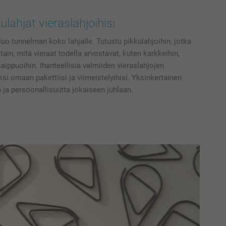
lahjat vieraslahjoihisi
i luo tunnelman koko lahjalle. Tutustu pikkulahjoihin, jotka
tain, mitä vieraat todella arvostavat, kuten karkkeihin,
aippuoihin. Ihanteellisia valmiiden vieraslahjojen
si omaan pakettiisi ja viimeistelyihisi. Yksinkertainen
ä ja persoonallisuutta jokaiseen juhlaan.