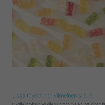
Lisää täydellinen viimeinen silaus
Oikeilla lisäyksillä voi olla suuri merkitys. Nauhat, klipsit,