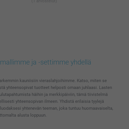
(1 arvostelut)
jamallimme ja -settimme yhdellä
 tarkemmin kauniisiin vieraslahjoihimme. Katso, miten se
hdistä yhteensopivat tuotteet helposti omaan juhlaasi. Lasten
ulutapahtumista häihin ja merkkipäiviin, tämä tiivistelmä
lisesti yhteensopivan ilmeen. Yhdistä erilaisia tyylejä
a luodaksesi yhtenevän teeman, joka tuntuu huomaavaiselta,
attomalta alusta loppuun.