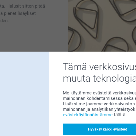
ta. Halusit sitten pitää
mä pienet lisäykset
uden.
Tämä verkkosivus
muuta teknologi
Miksi
smartphoto
?
Me käytämme evästeitä verkkosivust
mainonnan kohdentamisessa sekä so
Lisäksi me jaamme verkkosivuston k
mainonnan ja analytiikan yhteistyö
evästekäytännöistämme
täältä.
Hyväksy kaikki evästeet