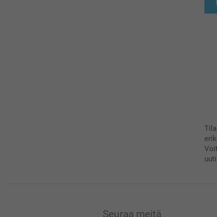
Til
eri
Voi
uuti
Seuraa meitä