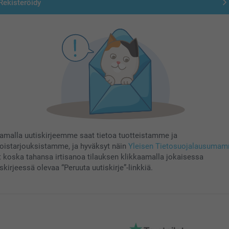
Rekisteröidy
aamalla uutiskirjeemme saat tietoa tuotteistamme ja
koistarjouksistamme, ja hyväksyt näin
Yleisen Tietosuojalausuma
t koska tahansa irtisanoa tilauksen klikkaamalla jokaisessa
skirjeessä olevaa “Peruuta uutiskirje”-linkkiä.