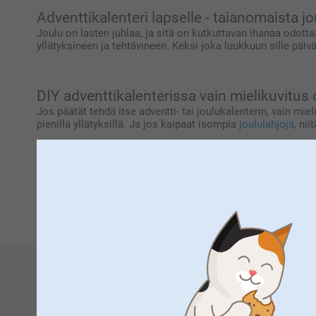
Adventtikalenteri lapselle - taianomaista 
Joulu on lasten juhlaa, ja sitä on kutkuttavan ihanaa odot
yllätyksineen ja tehtävineen. Keksi joka luukkuun sille päivä
DIY adventtikalenterissa vain mielikuvitus 
Jos päätät tehdä itse adventti- tai joulukalenterin, vain mieli
pienillä yllätyksillä. Ja jos kaipaat isompia
joululahjoja
, ni
Hanki uniikki adventtikalenteri netistä!
smartphoton kanssa adventtikalenterin suunnittelu ja teko o
kalenterin helposti netistä - muista vain tehdä tilaus ajois