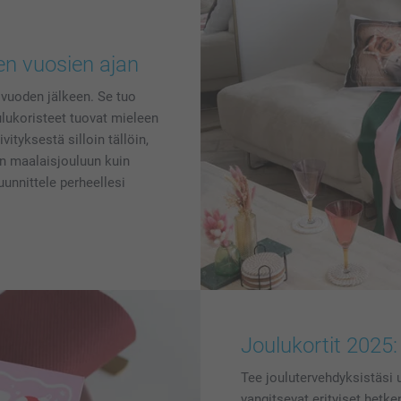
den vuosien ajan
 vuoden jälkeen. Se tuo
ulukoristeet tuovat mieleen
ityksestä silloin tällöin,
iin maalaisjouluun kuin
uunnittele perheellesi
Joulukortit 2025: 
Tee joulutervehdyksistäsi 
vangitsevat erityiset het