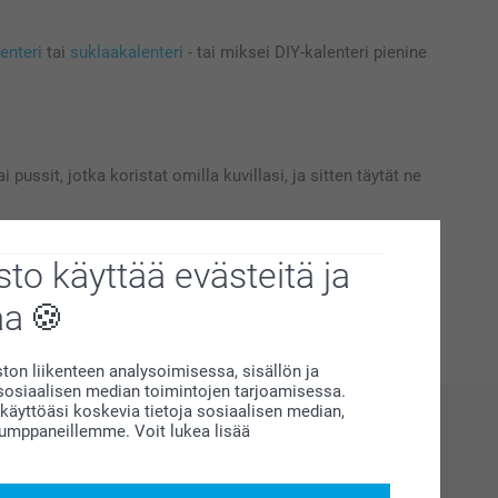
enteri
tai
suklaakalenteri
- tai miksei DIY-kalenteri pienine
 pussit, jotka koristat omilla kuvillasi, ja sitten täytät ne
to käyttää evästeitä ja
 kännykällä suunnittelutyöt hoitaen. Ja lopuksi voit tilata
aa
on liikenteen analysoimisessa, sisällön ja
siaalisen median toimintojen tarjoamisessa.
äyttöäsi koskevia tietoja sosiaalisen median,
kumppaneillemme. Voit lukea lisää