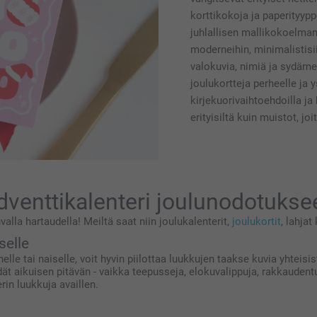
korttikokoja ja paperityyp
juhlallisen mallikokoelma
moderneihin, minimalistisi
valokuvia, nimiä ja sydämell
joulukortteja perheelle ja 
kirjekuorivaihtoehdoilla ja
erityisiltä kuin muistot, joi
dventtikalenteri joulunodotukse
valla hartaudella! Meiltä saat niin joulukalenterit,
joulukortit
, lahjat
selle
helle tai naiselle, voit hyvin piilottaa luukkujen taakse kuvia yhtei
iedät aikuisen pitävän - vaikka teepusseja, elokuvalippuja, rakkaudent
rin luukkuja availlen.