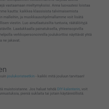
pejä vastaamaan mieltymyksiisi. Anna luovuutesi loistaa
mme kautta: kaikkea klassisista talvimaisemista
in malleihin, ja muokkausohjelmallamme voit lisätä
isen viestin. Luo ainutlaatuisilta tuntuvia, räätälöityjä
ystäville. Laadukkaalla painatuksella, yhteensopivilla
 helpolla verkkopersonoinnilla joulukorttisi näyttävät yhtä
ta ne jakavat.
en
 kuin
joulukoristeetkin
- kaikki mitä jouluun tarvitaan!
sistä muistoistanne. Jos haluat tehdä
DIY-kalenterin
, voit
unnustuksia, pieniä suklaita tai jotain käytännöllistä.