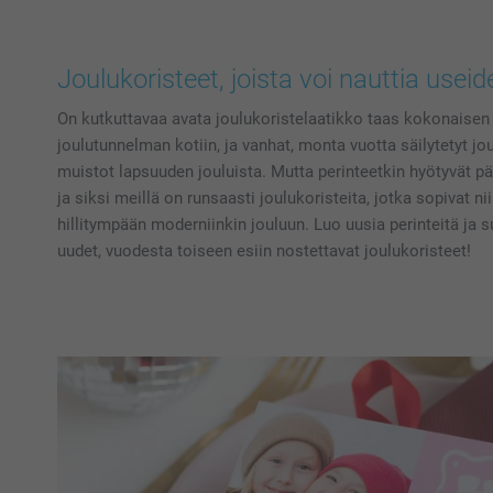
Joulukoristeet, joista voi nauttia usei
On kutkuttavaa avata joulukoristelaatikko taas kokonaisen
joulutunnelman kotiin, ja vanhat, monta vuotta säilytetyt jo
muistot lapsuuden jouluista. Mutta perinteetkin hyötyvät päiv
ja siksi meillä on runsaasti joulukoristeita, jotka sopivat n
hillitympään moderniinkin jouluun. Luo uusia perinteitä ja s
uudet, vuodesta toiseen esiin nostettavat joulukoristeet!