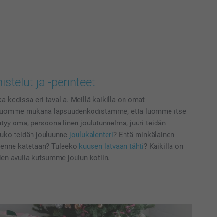
stelut ja -perinteet
a kodissa eri tavalla. Meillä kaikilla on omat
kä tuomme mukana lapsuudenkodistamme, että luomme itse
ntyy oma, persoonallinen joulutunnelma, juuri teidän
uko teidän jouluunne
joulukalenteri
? Entä minkälainen
eenne katetaan? Tuleeko
kuusen latvaan tähti
? Kaikilla on
iden avulla kutsumme joulun kotiin.