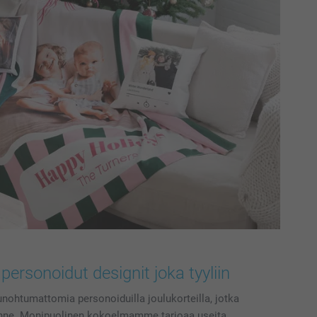
personoidut designit joka tyyliin
unohtumattomia personoiduilla joulukorteilla, jotka
kenne. Monipuolinen kokoelmamme tarjoaa useita