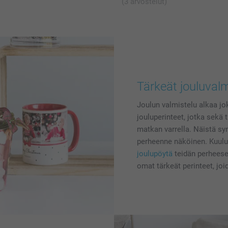
(3 arvostelut)
Tärkeät jouluvalmi
Joulun valmistelu alkaa jok
jouluperinteet, jotka se
matkan varrella. Näistä sy
perheenne näköinen. Kuulu
joulupöytä
teidän perhees
omat tärkeät perinteet, jo