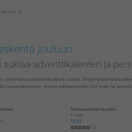
laskenta jouluun
i suklaa-adventtikalenteri ja pers
i, jonka kanssa lasketaan päiviä jouluun. Olitpa hankkimassa adventti
llit joulunodotukseen. Valitse suklaakalenteri, DIY joulu- tai advent
lenteri
Suklaakalenteri kuvalla
6 mallia
95
50,95