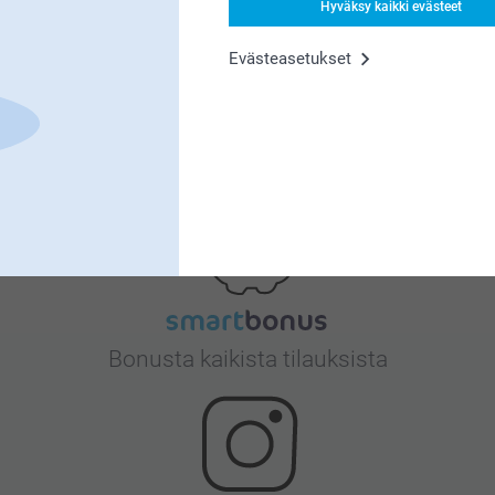
Hyväksy kaikki evästeet
Evästeasetukset
Tyytyväisyystakuu
Bonusta kaikista tilauksista