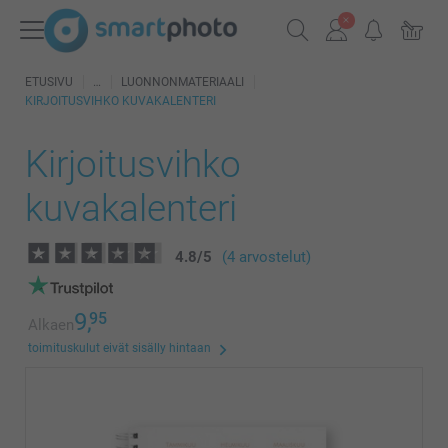
ETUSIVU
LUONNONMATERIAALI
KIRJOITUSVIHKO KUVAKALENTERI
Kirjoitusvihko
kuvakalenteri
4.8
/
5
(4 arvostelut)
9,
95
Alkaen
toimituskulut eivät sisälly hintaan