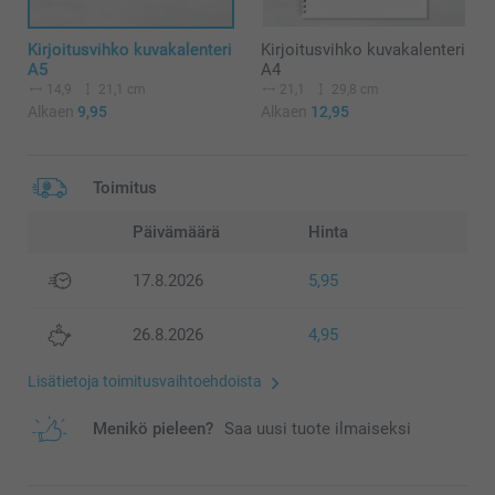
Kirjoitusvihko kuvakalenteri
Kirjoitusvihko kuvakalenteri
A5
A4
14,9
21,1 cm
21,1
29,8 cm
Alkaen
9,95
Alkaen
12,95
Toimitus
Päivämäärä
Hinta
17.8.2026
5,95
26.8.2026
4,95
Lisätietoja toimitusvaihtoehdoista
Menikö pieleen?
Saa uusi tuote ilmaiseksi