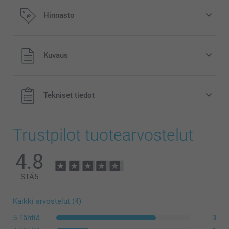
Hinnasto
Kaikki hinnat ovat euroina, sisältävät arvonlisäveron ja
Kuvaus
eivät sisällä postikuluja.
Tekniset tiedot
Trustpilot tuotearvostelut
4.8
STÄ
5
Kaikki arvostelut (4)
5 Tähtiä
3