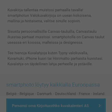
Kaikki kuvatuotteet
Kuvakirja tallentaa muistosi parhaalla tavalla!
smartphoton Valokuvakirjoja on usean kokoisena,
mallina ja hintaisena, valitse sinulle sopivin.
Sisusta persoonallisilla Canvas-tauluilla, Canvastaulu
ikuistaa parhaat muistosi. smartphotolla on Canvas taulut
useassa eri koossa, malleissa ja designessa.
Tee hienoja Kuvalahjoja kuten Tyyny valokuvalla,
Kuvamuki, iPhone kuori tai Hiirimatto parhaista kuvistasi.
Kuvalahja on täydellinen lahja perheelle ja ystäville.
smartphoto löytyy kaikkialla Euroopassa
België
-
Belgique
-
Danmark
-
Deutschland
-
France
-
Ireland
-
Nederland
-
Norge
-
Österreich
-
Schweiz
-
Suisse
-
Personoi oma Kirjoitusvihko kuvakalenteri A5
Switzerland
-
Suomi
-
Sverige
-
United Kingdom
-