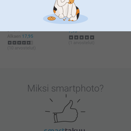
Alkaen
14,95
(4 arvostelut)
(31 arvostelut)
Kangaskassi L
Etiketit
3 mallia
7,95
Alkaen
17,95
(1 arvostelut)
(10 arvostelut)
Miksi
smartphoto
?