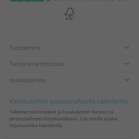
Tuotteemme
Etiketit
Tietoja smartphotosta
Kuvakortit
Kuvalahjat
Tietoja smartphotosta
Asiakaspalvelu
Kuvakirjat
Affiliate ohjelma
Canvas & Seinäkoristeet
Yleinen tietosuojalausunto
Ota yhteyttä & FAQ
Valokuvat, Julisteet & Taskukirjat
Evästekäytäntö
100% tyytyväisyystakuu
Kirjoitusvihko persoonallisella kalenterilla
Kännykkä & Tabletti
Sivukartta
smartbonus
Tallenna muistiinpanot ja kuvakalenteri hienoon ja
MyNameBook
Ehdot/takuut
Hinnat & maksutavat
persoonalliseen Kirjoitusvihkoon. Luo sinulle sopiva
Kuvakalenterit & Päivyrit
Investor Relations
Tilausten tila
Kirjoitusvihko kalenterilla.
Valokuvakehykset & Lisätarvikkeet
Lahjakortti