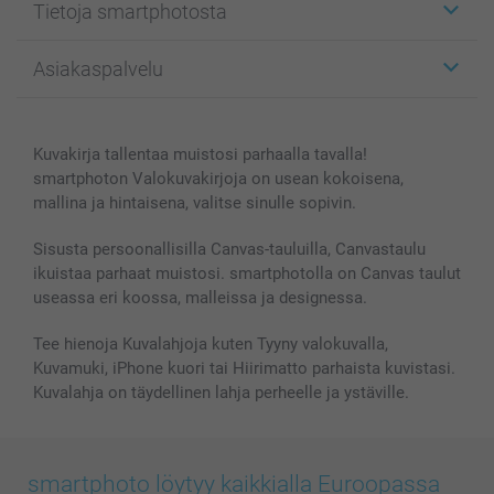
Tietoja smartphotosta
Kuvakortit
Kuvalahjat
Tietoja smartphotosta
Asiakaspalvelu
Kuvakirjat
Affiliate ohjelma
Canvas & Seinäkoristeet
Yleinen tietosuojalausunto
Ota yhteyttä & FAQ
Valokuvat, Julisteet & Taskukirjat
Evästekäytäntö
100% tyytyväisyystakuu
Kuvakirja tallentaa muistosi parhaalla tavalla!
Kännykkä & Tabletti
Sivukartta
smartbonus
smartphoton Valokuvakirjoja on usean kokoisena,
MyNameBook
Ehdot/takuut
Hinnat & maksutavat
mallina ja hintaisena, valitse sinulle sopivin.
Kuvakalenterit & Päivyrit
Investor Relations
Tilausten tila
Valokuvakehykset & Lisätarvikkeet
Sisusta persoonallisilla Canvas-tauluilla, Canvastaulu
ikuistaa parhaat muistosi. smartphotolla on Canvas taulut
Lahjakortti
useassa eri koossa, malleissa ja designessa.
Kaikki kuvatuotteet
Tee hienoja Kuvalahjoja kuten Tyyny valokuvalla,
Kuvamuki, iPhone kuori tai Hiirimatto parhaista kuvistasi.
Kuvalahja on täydellinen lahja perheelle ja ystäville.
smartphoto löytyy kaikkialla Euroopassa