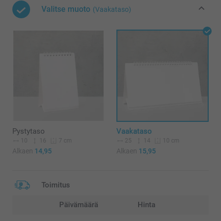
Valitse muoto
(Vaakataso)
Pystytaso
Vaakataso
10
16
25
14
7 cm
10 cm
Alkaen
14,95
Alkaen
15,95
Toimitus
Päivämäärä
Hinta