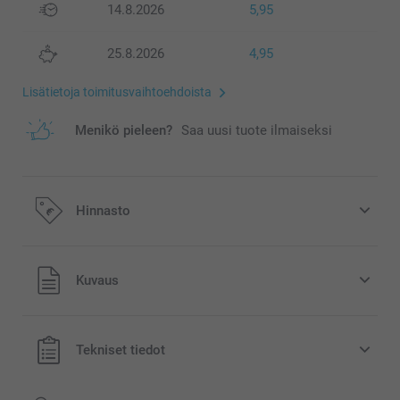
14.8.2026
5,95
25.8.2026
4,95
Lisätietoja toimitusvaihtoehdoista
Menikö pieleen?
Saa uusi tuote ilmaiseksi
Hinnasto
Kaikki hinnat ovat euroina, sisältävät arvonlisäveron ja
Kuvaus
eivät sisällä postikuluja.
Tekniset tiedot