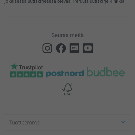
jokaisessa uutiskirjeessä olevaa “Peruuta uutiskirje”-linkkiä.
Seuraa meitä
Tuotteemme
Etiketit