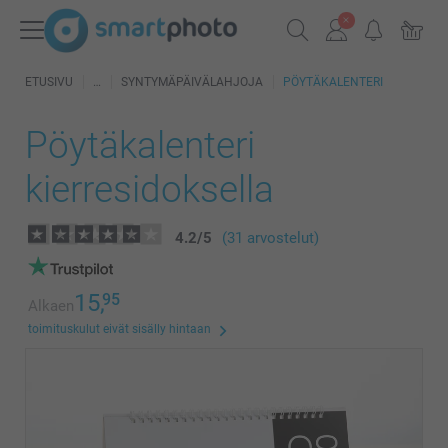
ETUSIVU
SYNTYMÄPÄIVÄLAHJOJA
PÖYTÄKALENTERI
Pöytäkalenteri
kierresidoksella
4.2
/
5
(31 arvostelut)
15,
95
Alkaen
toimituskulut eivät sisälly hintaan