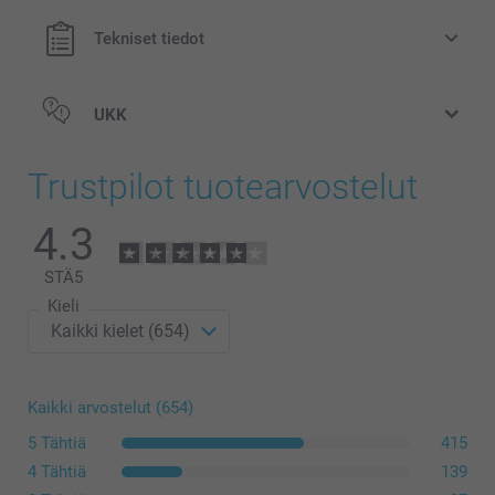
Tekniset tiedot
UKK
Trustpilot tuotearvostelut
4.3
STÄ
5
Kieli
Kaikki arvostelut (654)
5 Tähtiä
415
4 Tähtiä
139