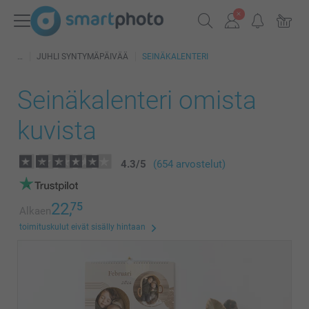
JUHLI SYNTYMÄPÄIVÄÄ
SEINÄKALENTERI
Seinäkalenteri omista
kuvista
4.3
/
5
(654 arvostelut)
22,
75
Alkaen
toimituskulut eivät sisälly hintaan