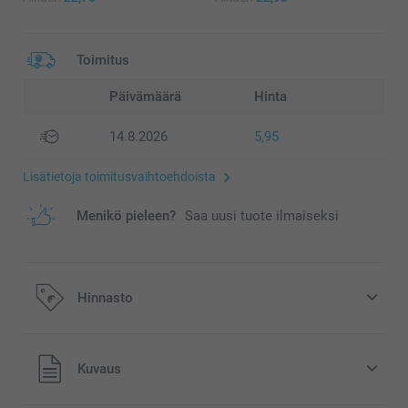
Toimitus
Päivämäärä
Hinta
14.8.2026
5,95
Lisätietoja toimitusvaihtoehdoista
Menikö pieleen?
Saa uusi tuote ilmaiseksi
Hinnasto
Kaikki hinnat ovat euroina, sisältävät arvonlisäveron ja
Kuvaus
eivät sisällä postikuluja.