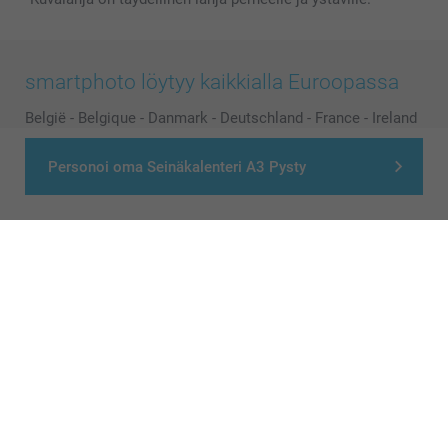
smartphoto löytyy kaikkialla Euroopassa
België
-
Belgique
-
Danmark
-
Deutschland
-
France
-
Ireland
-
Nederland
-
Norge
-
Österreich
-
Schweiz
-
Suisse
-
Personoi oma Seinäkalenteri A3 Pysty
Switzerland
-
Suomi
-
Sverige
-
United Kingdom
-
Other Countries
Kaikki hinnat ovat euroina, sisältävät arvonlisäveron ja eivät sisällä
postikuluja.
© smartphoto group. All rights reserved