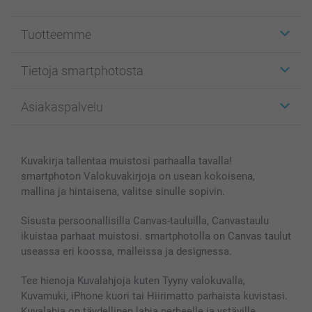
Tuotteemme
Etiketit
Tietoja smartphotosta
Kuvakortit
Kuvalahjat
Tietoja smartphotosta
Asiakaspalvelu
Kuvakirjat
Affiliate ohjelma
Canvas & Seinäkoristeet
Yleinen tietosuojalausunto
Ota yhteyttä & FAQ
Valokuvat, Julisteet & Taskukirjat
Evästekäytäntö
100% tyytyväisyystakuu
Kuvakirja tallentaa muistosi parhaalla tavalla!
Kännykkä & Tabletti
Sivukartta
smartbonus
smartphoton Valokuvakirjoja on usean kokoisena,
MyNameBook
Ehdot/takuut
Hinnat & maksutavat
mallina ja hintaisena, valitse sinulle sopivin.
Kuvakalenterit & Päivyrit
Investor Relations
Tilausten tila
Valokuvakehykset & Lisätarvikkeet
Sisusta persoonallisilla Canvas-tauluilla, Canvastaulu
ikuistaa parhaat muistosi. smartphotolla on Canvas taulut
Lahjakortti
useassa eri koossa, malleissa ja designessa.
Kaikki kuvatuotteet
Tee hienoja Kuvalahjoja kuten Tyyny valokuvalla,
Kuvamuki, iPhone kuori tai Hiirimatto parhaista kuvistasi.
Kuvalahja on täydellinen lahja perheelle ja ystäville.