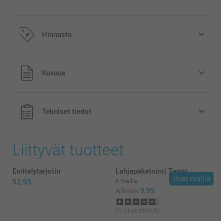
Hinnasto
Kaikki hinnat ovat euroina, sisältävät arvonlisäveron ja
Kuvaus
eivät sisällä postikuluja.
Tekniset tiedot
Liittyvät tuotteet
Esittelytarjotin
Lahjapaketointi Tarrat
Uusi mallia
52,95
6 mallia
Alkaen
9,95
(5 arvostelut)