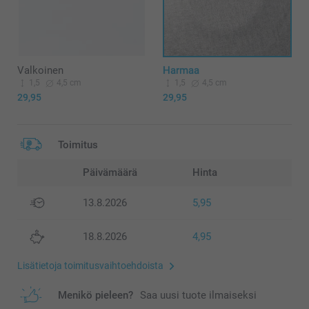
Valkoinen
Harmaa
1,5
4,5 cm
1,5
4,5 cm
29,95
29,95
Toimitus
Päivämäärä
Hinta
13.8.2026
5,95
18.8.2026
4,95
Lisätietoja toimitusvaihtoehdoista
Menikö pieleen?
Saa uusi tuote ilmaiseksi