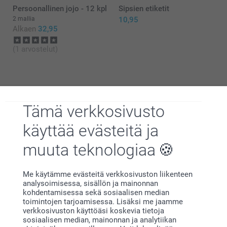
Persoonallinen jojo - 12 kpl
Sipsien etiketit
2 mallia
10,95
Alkaen
32,95
(1 arvostelut)
Tämä verkkosivusto
Miksi
smartphoto
?
käyttää evästeitä ja
muuta teknologiaa
Me käytämme evästeitä verkkosivuston liikenteen
analysoimisessa, sisällön ja mainonnan
kohdentamisessa sekä sosiaalisen median
toimintojen tarjoamisessa. Lisäksi me jaamme
Tyytyväisyystakuu
verkkosivuston käyttöäsi koskevia tietoja
sosiaalisen median, mainonnan ja analytiikan