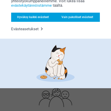
yhteistyökumppaneillemme. Voit lukea lisää
evästekäytännöistämme
täältä.
Hyväksy kaikki evästeet
Vain pakolliset evästeet
Evästeasetukset
Bonusta kaikista tilauksista
Etsitkö inspiraatiota?