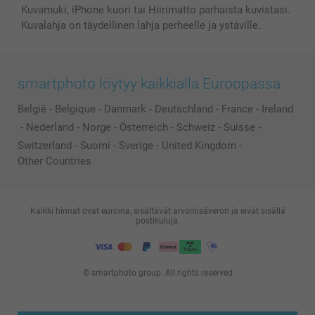
Kuvamuki, iPhone kuori tai Hiirimatto parhaista kuvistasi.
Kuvalahja on täydellinen lahja perheelle ja ystäville.
smartphoto löytyy kaikkialla Euroopassa
België
-
Belgique
-
Danmark
-
Deutschland
-
France
-
Ireland
-
Nederland
-
Norge
-
Österreich
-
Schweiz
-
Suisse
-
Switzerland
-
Suomi
-
Sverige
-
United Kingdom
-
Other Countries
Kaikki hinnat ovat euroina, sisältävät arvonlisäveron ja eivät sisällä
postikuluja.
© smartphoto group. All rights reserved