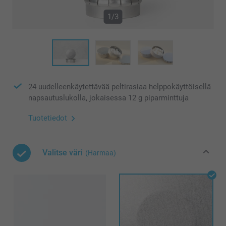
1/3
24 uudelleenkäytettävää peltirasiaa helppokäyttöisellä
napsautuslukolla, jokaisessa 12 g piparminttuja
Tuotetiedot
Valitse väri
(Harmaa)