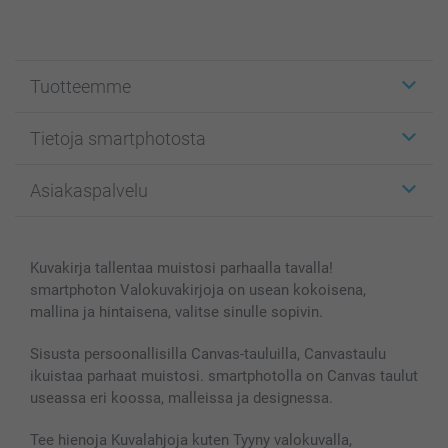
Tuotteemme
Etiketit
Tietoja smartphotosta
Kuvakortit
Kuvalahjat
Tietoja smartphotosta
Asiakaspalvelu
Kuvakirjat
Affiliate ohjelma
Canvas & Seinäkoristeet
Yleinen tietosuojalausunto
Ota yhteyttä & FAQ
Valokuvat, Julisteet & Taskukirjat
Evästekäytäntö
100% tyytyväisyystakuu
Kuvakirja tallentaa muistosi parhaalla tavalla!
Kännykkä & Tabletti
Sivukartta
smartbonus
smartphoton Valokuvakirjoja on usean kokoisena,
MyNameBook
Ehdot/takuut
Hinnat & maksutavat
mallina ja hintaisena, valitse sinulle sopivin.
Kuvakalenterit & Päivyrit
Investor Relations
Tilausten tila
Valokuvakehykset & Lisätarvikkeet
Sisusta persoonallisilla Canvas-tauluilla, Canvastaulu
ikuistaa parhaat muistosi. smartphotolla on Canvas taulut
Lahjakortti
useassa eri koossa, malleissa ja designessa.
Kaikki kuvatuotteet
Tee hienoja Kuvalahjoja kuten Tyyny valokuvalla,