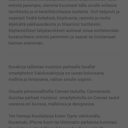
Kaikki kuvatuotteet
entistä parempia, olemme koonneet tälle sivulle erilaisia ​​
tarvikkeita ja ei-henkilökohtaisia ​​tuotteita. Voit helposti ja
nopeasti lisätä kehyksiä, kirjekuoria, rasioita ja muita
älykkäitä pakkausideoita jo tilaamiisi tuotteisiin.
Käytännölliset lahjatarvikkeet auttavat sinua esittelemään
kuvatuotteesi entistä paremmin ja saavat ne loistamaan
hieman enemmän.
Kuvakirja tallentaa muistosi parhaalla tavalla!
smartphoton Valokuvakirjoja on usean kokoisena,
mallina ja hintaisena, valitse sinulle sopivin.
Sisusta persoonallisilla Canvas-tauluilla, Canvastaulu
ikuistaa parhaat muistosi. smartphotolla on Canvas taulut
useassa eri koossa, malleissa ja designessa.
Tee hienoja Kuvalahjoja kuten Tyyny valokuvalla,
Kuvamuki, iPhone kuori tai Hiirimatto parhaista kuvistasi.