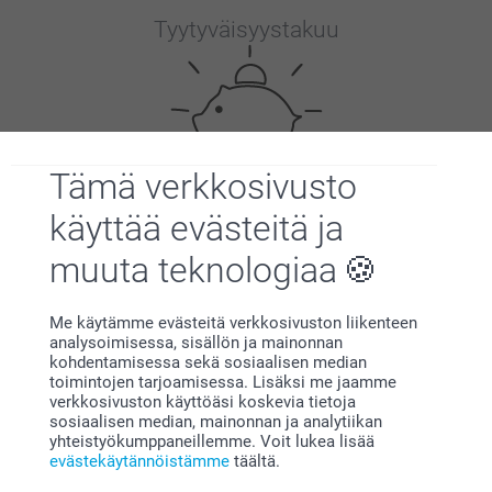
Tyytyväisyystakuu
Tämä verkkosivusto
käyttää evästeitä ja
Bonusta kaikista tilauksista
muuta teknologiaa
Me käytämme evästeitä verkkosivuston liikenteen
analysoimisessa, sisällön ja mainonnan
kohdentamisessa sekä sosiaalisen median
toimintojen tarjoamisessa. Lisäksi me jaamme
verkkosivuston käyttöäsi koskevia tietoja
Etsitkö inspiraatiota?
sosiaalisen median, mainonnan ja analytiikan
yhteistyökumppaneillemme. Voit lukea lisää
evästekäytännöistämme
täältä.