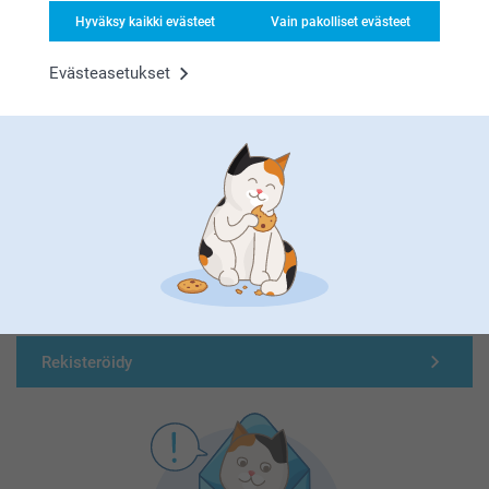
Hyväksy kaikki evästeet
Vain pakolliset evästeet
Evästeasetukset
Olemme täällä sinun vuoksesi
Tilaa uutiskirje
Kirjoita sähköpostiosoitteesi tähän
Rekisteröidy