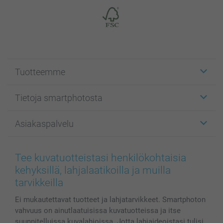
Tuotteemme
Etiketit
Tietoja smartphotosta
Kuvakortit
Kuvalahjat
Tietoja smartphotosta
Asiakaspalvelu
Kuvakirjat
Affiliate ohjelma
Canvas & Seinäkoristeet
Yleinen tietosuojalausunto
Ota yhteyttä & FAQ
Valokuvat, Julisteet & Taskukirjat
Evästekäytäntö
100% tyytyväisyystakuu
Tee kuvatuotteistasi henkilökohtaisia
Kännykkä & Tabletti
Sivukartta
smartbonus
kehyksillä, lahjalaatikoilla ja muilla
MyNameBook
Ehdot/takuut
Hinnat & maksutavat
tarvikkeilla
Kuvakalenterit & Päivyrit
Investor Relations
Tilausten tila
Ei mukautettavat tuotteet ja lahjatarvikkeet. Smartphoton
Valokuvakehykset & Lisätarvikkeet
vahvuus on ainutlaatuisissa kuvatuotteissa ja itse
Lahjakortti
suunnitelluissa kuvalahjoissa. Jotta lahjaideoistasi tulisi