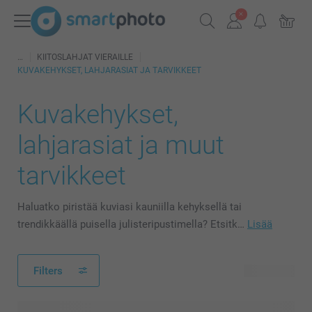
KIITOSLAHJAT VIERAILLE
KUVAKEHYKSET, LAHJARASIAT JA TARVIKKEET
Kuvakehykset,
lahjarasiat ja muut
tarvikkeet
Haluatko piristää kuviasi kauniilla kehyksellä tai
trendikkäällä puisella julisteripustimella? Etsitk…
Lisää
Filters
24 tuotetta