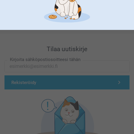
Olemme täällä sinun vuoksesi
Tilaa uutiskirje
Kirjoita sähköpostiosoitteesi tähän
Rekisteröidy