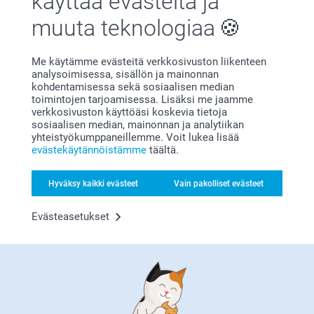
käyttää evästeitä ja
muuta teknologiaa
Me käytämme evästeitä verkkosivuston liikenteen
analysoimisessa, sisällön ja mainonnan
kohdentamisessa sekä sosiaalisen median
toimintojen tarjoamisessa. Lisäksi me jaamme
Bonusta kaikista tilauksista
verkkosivuston käyttöäsi koskevia tietoja
sosiaalisen median, mainonnan ja analytiikan
yhteistyökumppaneillemme. Voit lukea lisää
evästekäytännöistämme
täältä.
Hyväksy kaikki evästeet
Vain pakolliset evästeet
Evästeasetukset
Etsitkö inspiraatiota?