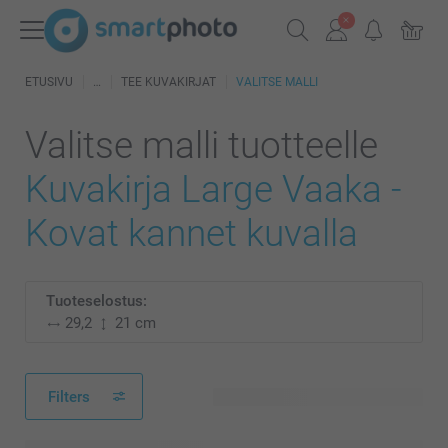
ETUSIVU
TEE KUVAKIRJAT
VALITSE MALLI
Valitse malli tuotteelle
Kuvakirja Large Vaaka -
Kovat kannet kuvalla
Tuoteselostus:
29,2
21 cm
Filters
114 käytettävissä olevaa mallia