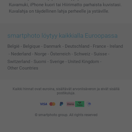
Kuvamuki, iPhone kuori tai Hiirimatto parhaista kuvistasi.
Kuvalahja on täydellinen lahja perheelle ja ystäville.
smartphoto löytyy kaikkialla Euroopassa
België
-
Belgique
-
Danmark
-
Deutschland
-
France
-
Ireland
-
Nederland
-
Norge
-
Österreich
-
Schweiz
-
Suisse
-
Switzerland
-
Suomi
-
Sverige
-
United Kingdom
-
Other Countries
Kaikki hinnat ovat euroina, sisältävät arvonlisäveron ja eivät sisällä
postikuluja.
© smartphoto group. All rights reserved