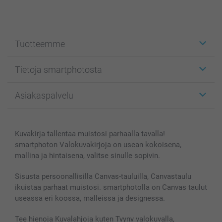
Tuotteemme
Etiketit
Tietoja smartphotosta
Kuvakortit
Kuvalahjat
Tietoja smartphotosta
Asiakaspalvelu
Kuvakirjat
Affiliate ohjelma
Canvas & Seinäkoristeet
Yleinen tietosuojalausunto
Ota yhteyttä & FAQ
Valokuvat, Julisteet & Taskukirjat
Evästekäytäntö
100% tyytyväisyystakuu
Kuvakirja tallentaa muistosi parhaalla tavalla!
Kännykkä & Tabletti
Sivukartta
smartbonus
smartphoton Valokuvakirjoja on usean kokoisena,
MyNameBook
Ehdot/takuut
Hinnat & maksutavat
mallina ja hintaisena, valitse sinulle sopivin.
Kuvakalenterit & Päivyrit
Investor Relations
Tilausten tila
Valokuvakehykset & Lisätarvikkeet
Sisusta persoonallisilla Canvas-tauluilla, Canvastaulu
ikuistaa parhaat muistosi. smartphotolla on Canvas taulut
Lahjakortti
useassa eri koossa, malleissa ja designessa.
Kaikki kuvatuotteet
Tee hienoja Kuvalahjoja kuten Tyyny valokuvalla,