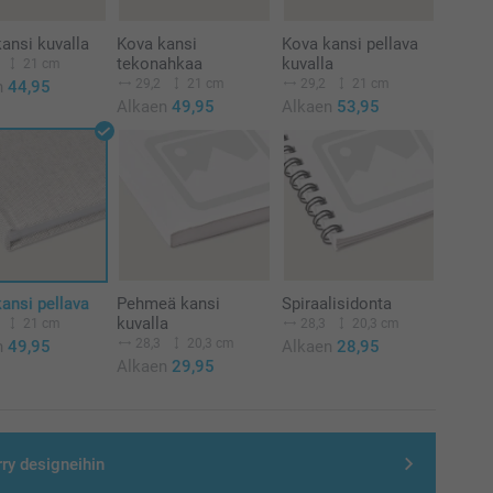
ansi kuvalla
Kova kansi
Kova kansi pellava
tekonahkaa
kuvalla
21 cm
29,2
21 cm
29,2
21 cm
n
44,95
Alkaen
49,95
Alkaen
53,95
ansi pellava
Pehmeä kansi
Spiraalisidonta
kuvalla
21 cm
28,3
20,3 cm
28,3
20,3 cm
n
49,95
Alkaen
28,95
Alkaen
29,95
rry designeihin