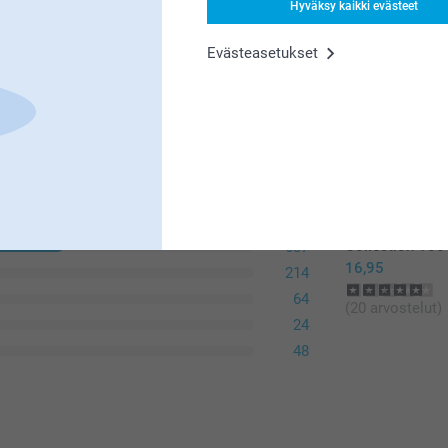
postikuluja.
Hyväksy kaikki evästeet
Lisävalintojen 
Evästeasetukset
Liittyvä
Matta Premi
Kiiltävän Pr
Kieli
Instant Creator
Moderni la
Collection 100
637
19,95/
Alkaen
16,95
214
Lisävalintojen 
64
(20 arvostelut)
24
48