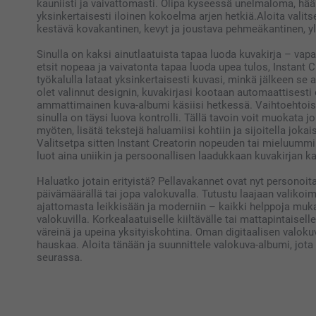
kauniisti ja vaivattomasti. Olipa kyseessä unelmaloma, hää
yksinkertaisesti iloinen kokoelma arjen hetkiä.Aloita valits
kestävä kovakantinen, kevyt ja joustava pehmeäkantinen, yl
Sinulla on kaksi ainutlaatuista tapaa luoda kuvakirja – vapa
etsit nopeaa ja vaivatonta tapaa luoda upea tulos, Instant Cr
työkalulla lataat yksinkertaisesti kuvasi, minkä jälkeen se
olet valinnut designin, kuvakirjasi kootaan automaattisest
ammattimainen kuva-albumi käsiisi hetkessä. Vaihtoehtoise
sinulla on täysi luova kontrolli. Tällä tavoin voit muokata j
myöten, lisätä tekstejä haluamiisi kohtiin ja sijoitella jo
Valitsetpa sitten Instant Creatorin nopeuden tai mieluummin
luot aina uniikin ja persoonallisen laadukkaan kuvakirjan k
Haluatko jotain erityistä? Pellavakannet ovat nyt personoita
päivämäärällä tai jopa valokuvalla. Tutustu laajaan valikoim
ajattomasta leikkisään ja moderniin – kaikki helppoja mukaut
valokuvilla. Korkealaatuiselle kiiltävälle tai mattapintaisell
väreinä ja upeina yksityiskohtina. Oman digitaalisen valok
hauskaa. Aloita tänään ja suunnittele valokuva-albumi, jota 
seurassa.