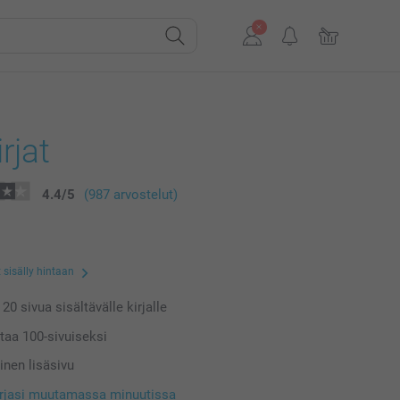
rjat
4.4
/
5
(987 arvostelut)
 sisälly hintaan
a
20
sivua sisältävälle kirjalle
ntaa
100
-sivuiseksi
inen lisäsivu
irjasi muutamassa minuutissa