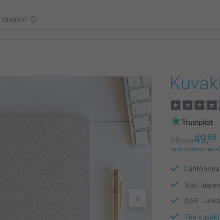
Kuvaki
49,
95
Alkaen
toimituskulut eivät
Lähtöhint
Voit laaje
0,55
- Joka
Tee kuvak