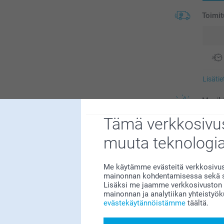
Toimit
Lisäti
Menikö
Tämä verkkosivus
muuta teknologi
Lisäva
Me käytämme evästeitä verkkosivust
Tee Kuvakir
mainonnan kohdentamisessa sekä so
Hinna
Lisäksi me jaamme verkkosivuston k
paperiksi 
mainonnan ja analytiikan yhteistyö
evästekäytännöistämme
täältä.
0,25/k
Alkaen
Kaikki hinnat ov
UKK