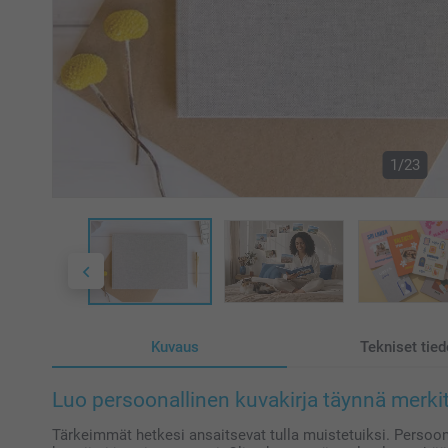
1/23
Kuvaus
Tekniset tied
Luo persoonallinen kuvakirja täynnä merkity
Tärkeimmät hetkesi ansaitsevat tulla muistetuiksi. Persoonal