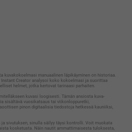
siosta kuvakokoelmasi manuaalinen läpikäyminen on historiaa.
 Instant Creator analysoi koko kokoelmasi ja suorittaa
lliset helmet, jotka kertovat tarinaasi parhaiten.
hmitelläkseen kuvasi loogisesti. Tämän ansiosta kuva-
 sisältävä vuosikatsaus tai viikonloppuretki,
ottisen pinon digitaalisia tiedostoja hetkessä kauniiksi,
 sivutuksen, sinulla säilyy täysi kontrolli. Voit muokata
htaista kosketusta. Näin nautit ammattimaisesta tuloksesta,