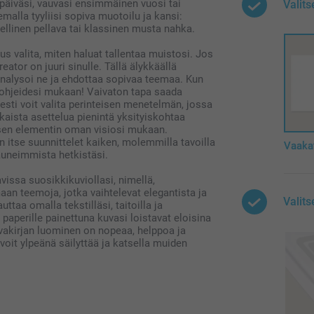
päiväsi, vauvasi ensimmäinen vuosi tai
Valit
emalla tyyliisi sopiva muotoilu ja kansi:
ellinen pellava tai klassinen musta nahka.
us valita, miten haluat tallentaa muistosi. Jos
eator on juuri sinulle. Tällä älykkäällä
 analysoi ne ja ehdottaa sopivaa teemaa. Kun
i ohjeidesi mukaan! Vaivaton tapa saada
sti voit valita perinteisen menetelmän, jossa
okaista asettelua pienintä yksityiskohtaa
kaisen elementin oman visiosi mukaan.
 itse suunnittelet kaiken, molemmilla tavoilla
Vaaka
auneimmista hetkistäsi.
vissa suosikkikuviollasi, nimellä,
aan teemoja, jotka vaihtelevat elegantista ja
Valits
taa omalla tekstilläsi, taitoilla ja
e paperille painettuna kuvasi loistavat eloisina
uvakirjan luominen on nopeaa, helppoa ja
voit ylpeänä säilyttää ja katsella muiden