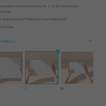
asaiseksi avautuva sidonta M-, L- ja XL-kokoisissa
rjoissa
: Kirjoitusvirhe? Maksuton uusintapainos!
in Europe
e koko
(L)
L
M