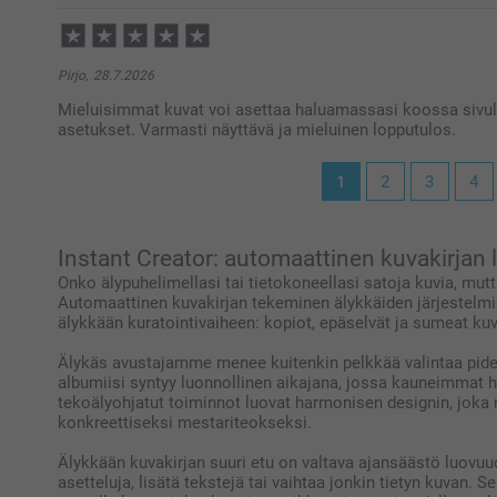
Pirjo,
28.7.2026
Mieluisimmat kuvat voi asettaa haluamassasi koossa sivulle
asetukset. Varmasti näyttävä ja mieluinen lopputulos.
1
2
3
4
Instant Creator: automaattinen kuvakirjan
Onko älypuhelimellasi tai tietokoneellasi satoja kuvia, mutt
Automaattinen kuvakirjan tekeminen älykkäiden järjestelmie
älykkään kuratointivaiheen: kopiot, epäselvät ja sumeat kuva
Älykäs avustajamme menee kuitenkin pelkkää valintaa pidemm
albumiisi syntyy luonnollinen aikajana, jossa kauneimmat 
tekoälyohjatut toiminnot luovat harmonisen designin, joka 
konkreettiseksi mestariteokseksi.
Älykkään kuvakirjan suuri etu on valtava ajansäästö luovuud
asetteluja, lisätä tekstejä tai vaihtaa jonkin tietyn kuvan