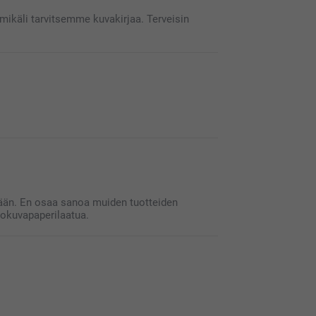
mikäli tarvitsemme kuvakirjaa. Terveisin
Valitse 
Valitse 
Valitse 
Valitse 
Määritte
Lataa va
voit muo
Lisää siv
valmiist
Jos näyt
kokoa, k
ekään. En osaa sanoa muiden tuotteiden
Esikatsel
lokuvapaperilaatua.