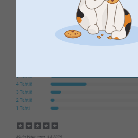
Trustpilot tuotearvostelut
4.4
STÄ
5
Kaikki arvostelut (987)
5 Tähtiä
4 Tähtiä
3 Tähtiä
2 Tähtiä
1 Tähti
Marjo Vehmanen,
4.8.2026