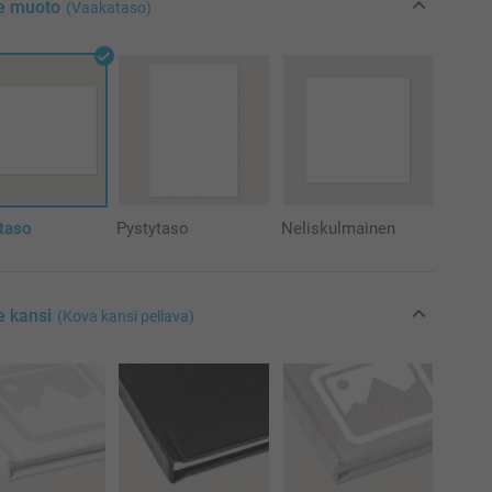
se muoto
(Vaakataso)
taso
Pystytaso
Neliskulmainen
e kansi
(Kova kansi pellava)