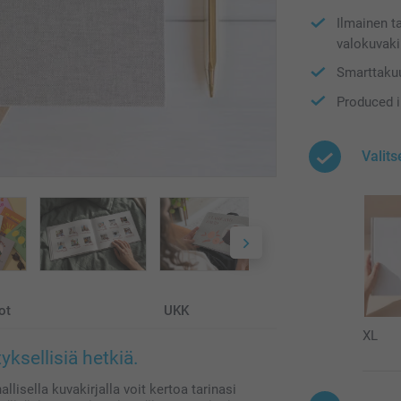
Ilmainen t
valokuvaki
Smarttakuu
Produced 
Valits
ot
UKK
XL
ksellisiä hetkiä.
lisella kuvakirjalla voit kertoa tarinasi