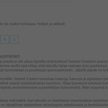
 tai osaksi kollaasia. Helpot ja selkeät
5
 luominen
a sinulla ei ole aikaa lajitella niitä kaikkia? Instant Creatorin an
mme avulla tarkoittaa, että tekoäly tekee raskaan työn puolestasi.
t tunnistetaan ja poistetaan automaattisesti. Jäljelle jäävät ne tode
älle. Instant Creator tunnistaa kaavoja, kasvoja ja sijainteja ry
hetket saavat ansaitsemansa huomion. Olipa kyseessä tuhansia kuvia
näyttää ammattimaisen suunnittelijan kokoamalta. Näin muunnat kao
esta tinkimättä. Kun tekoäly on ehdottanut ensimmäisen asettelun ja
. Se on täydellinen yhdistelmä teknologista tehokkuutta ja henkilöko