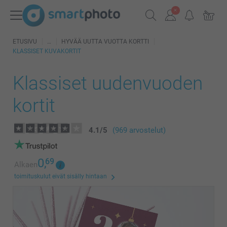
ETUSIVU
HYVÄÄ UUTTA VUOTTA KORTTI
KLASSISET KUVAKORTIT
Klassiset uudenvuoden
kortit
4.1
/
5
(969 arvostelut)
0,
69
Alkaen
toimituskulut eivät sisälly hintaan