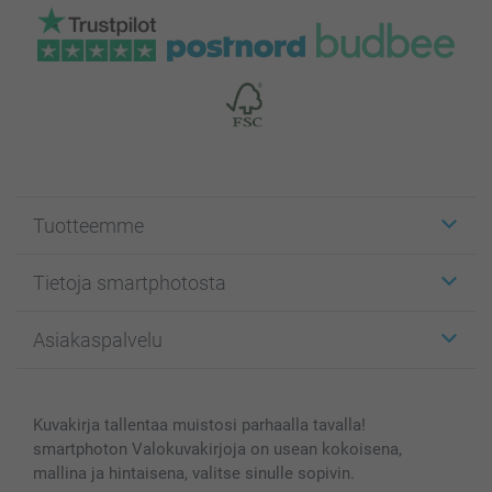
Tuotteemme
Etiketit
Tietoja smartphotosta
Kuvakortit
Kuvalahjat
Tietoja smartphotosta
Asiakaspalvelu
Kuvakirjat
Affiliate ohjelma
Canvas & Seinäkoristeet
Yleinen tietosuojalausunto
Ota yhteyttä & FAQ
Valokuvat, Julisteet & Taskukirjat
Evästekäytäntö
100% tyytyväisyystakuu
Kuvakirja tallentaa muistosi parhaalla tavalla!
Kännykkä & Tabletti
Sivukartta
smartbonus
smartphoton Valokuvakirjoja on usean kokoisena,
MyNameBook
Ehdot/takuut
Hinnat & maksutavat
mallina ja hintaisena, valitse sinulle sopivin.
Kuvakalenterit & Päivyrit
Investor Relations
Tilausten tila