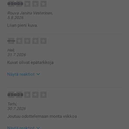
Säteilevä paperi 120 g
Rouva Janina Vesterinen,
Säteilevä valkoinen
5.8.2026
Säteilevä hopeas
Säteilevä sininen
Liian pieni kuva.
Säteilevä kulta
Suljettava kuori kolmiomaisella läpällä
Heli,
31.7.2026
Kuvat olivat epätarkkoja
Näytä reaktiot
4.8.2026
10:38
Hei Heli,
Terhi,
Kiitos palautteesta. Ikävä kuulla että et ole täysin
30.7.2026
tyytyväinen kuvakorttien kuviin.
Mikäli haluat tehdä reklamaation, ota yhteyttä
Joutuu odottelemaan monta viikkoa
asiakaspalveluun https://www.smartphoto.fi/faq,
autamme mielellään 😊
Näytä reaktiot