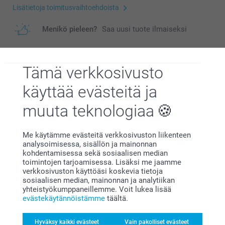
Lisätietoja toimitusvaihtoehdoista
Menikö pieleen?
Saa uusi tuote ilmaiseksi
Tämä verkkosivusto
Lisävalinta
käyttää evästeitä ja
Tee Klassiset Kuvakortit ‑kortistasi juhlava
muuta teknologiaa
Hinnasto
tai modernin tyylikäs valitsemalla säteilevä
tai mattatekstuuripaperi
Me käytämme evästeitä verkkosivuston liikenteen
analysoimisessa, sisällön ja mainonnan
Kuvaus
kohdentamisessa sekä sosiaalisen median
0,20/kpl
toimintojen tarjoamisessa. Lisäksi me jaamme
verkkosivuston käyttöäsi koskevia tietoja
Lisävalintojen hinnat ja saatavuus
sosiaalisen median, mainonnan ja analytiikan
Kaikki hinnat ovat euroina, sisältävät arvonlisäveron ja
yhteistyökumppaneillemme. Voit lukea lisää
Tekniset tiedot
eivät sisällä postikuluja.
evästekäytännöistämme
täältä.
Kaksipuolinen, korkealaatuinen säteilevä paperi 300 g
Korkealaatuinen mattatekstuuripaperi 300 g
Hyväksy kaikki evästeet
Vain pakolliset evästeet