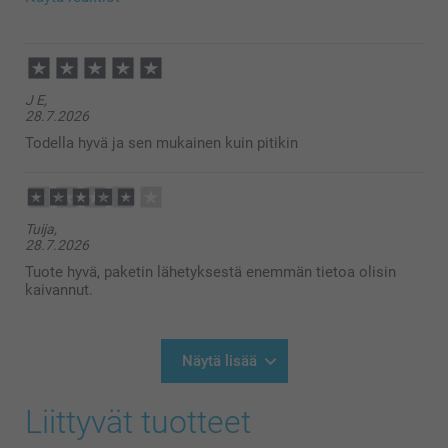
Lämpimin terveisin
Kirsi @smartphoto
4.8.2026
10:38
Hei Terhi,
J E,
Kiitos palautteesta, ikävä kuulla että tilauksesi
28.7.2026
saapui niin paljon arvioitua toimituspäivää
myöhemmin!
Todella hyvä ja sen mukainen kuin pitikin
Pyrimme jatkuvasti parantamaan palveluamme joten
palautteesi on tärkeä meille.
Huomaathan ostoskorissa eri toimitustavat, joista
osa on nopeampi, varsinkin kun valitsee toimituksen
noutopisteeseen, seurantakoodilla.
Tuija,
Lämpimin terveisin
28.7.2026
Kirsi @smartphoto
Tuote hyvä, paketin lähetyksestä enemmän tietoa olisin
kaivannut.
Näytä lisää
Liittyvät tuotteet