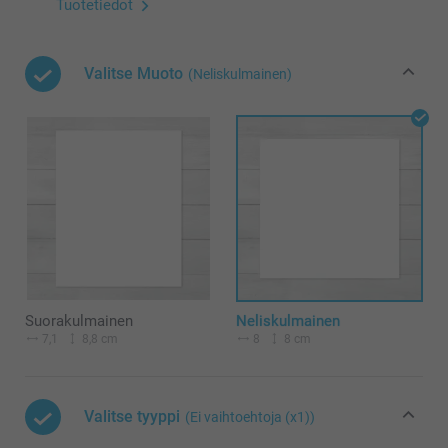
Tuotetiedot
Valitse Muoto
(Neliskulmainen)
Suorakulmainen
Neliskulmainen
7,1
8,8 cm
8
8 cm
Valitse tyyppi
(Ei vaihtoehtoja (x1))