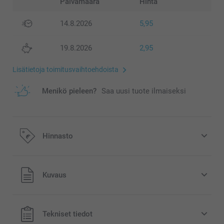
Päivämäärä
Hinta
14.8.2026
5,95
19.8.2026
2,95
Lisätietoja toimitusvaihtoehdoista
Menikö pieleen?
Saa uusi tuote ilmaiseksi
Hinnasto
Kuvaus
Kaikki hinnat ovat euroina, sisältävät arvonlisäveron ja
Tekniset tiedot
eivät sisällä postikuluja.