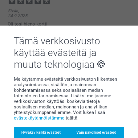
Stella,
24.9.2025
Oli tosi hieno kortti
Näytä reaktiot
Tämä verkkosivusto
käyttää evästeitä ja
26.9.2025
12:19
muuta teknologiaa
Hei Stella,
..,
Lämmin kiitos ⭐⭐⭐⭐⭐ ihanasta palautteestasi! On
26.1.2024
mahtavaa kuulla, että pidät kuvakortista. 😊
Me käytämme evästeitä verkkosivuston liikenteen
Lämpimin terveisin,
Näppärä vaikka lahjaksi.Pari senttiä isompana olisi vielä
analysoimisessa, sisällön ja mainonnan
Kirsi @smartphoto
parempi.
kohdentamisessa sekä sosiaalisen median
toimintojen tarjoamisessa. Lisäksi me jaamme
verkkosivuston käyttöäsi koskevia tietoja
sosiaalisen median, mainonnan ja analytiikan
yhteistyökumppaneillemme. Voit lukea lisää
Jenna,
evästekäytännöistämme
täältä.
26.4.2022
Erityisesti mustavalkokuvat olivat mielestäni kehnon
näköisiä.
Hyväksy kaikki evästeet
Vain pakolliset evästeet