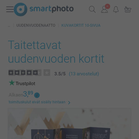
UUDENVUODENAATTO
KUVAKORTIT 10-SIVUA
Taitettavat
uudenvuoden kortit
3.5
/
5
(13 arvostelut)
3,
89
Alkaen
toimituskulut eivät sisälly hintaan