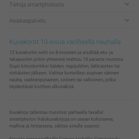
Tietoja smartphotosta
Kuvakortit
Kuvalahjat
Tietoja smartphotosta
Asiakaspalvelu
Kuvakirjat
Affiliate ohjelma
Canvas & Seinäkoristeet
Yleinen tietosuojalausunto
Ota yhteyttä & FAQ
Valokuvat, Julisteet & Taskukirjat
Evästekäytäntö
100% tyytyväisyystakuu
Kuvakortit 10-sivua värillisellä nauhalla
Kännykkä & Tabletti
Sivukartta
smartbonus
12 kuvakortin setti on 8-sivuinen ja sisältää etu- ja
MyNameBook
Ehdot/takuut
Hinnat & maksutavat
takapuolen joihin yhteensä mahtuu 10 parasta muistoa.
Kuvakalenterit & Päivyrit
Investor Relations
Tilausten tila
Sopii kiitoskortiksi häiden, rippijuhlien, lakkiaisten tai
Valokuvakehykset & Lisätarvikkeet
ristiäisten jälkeen. Valitse korteillesi sopivan värinen
Lahjakortti
nauha, vaaleanpunainen, sininen tai valkoinen, jotka
täydentävät korttien ulkonäköä.
Kaikki kuvatuotteet
Kuvakirja tallentaa muistosi parhaalla tavalla!
smartphoton Valokuvakirjoja on usean kokoisena,
mallina ja hintaisena, valitse sinulle sopivin.
Sisusta persoonallisilla Canvas-tauluilla, Canvastaulu