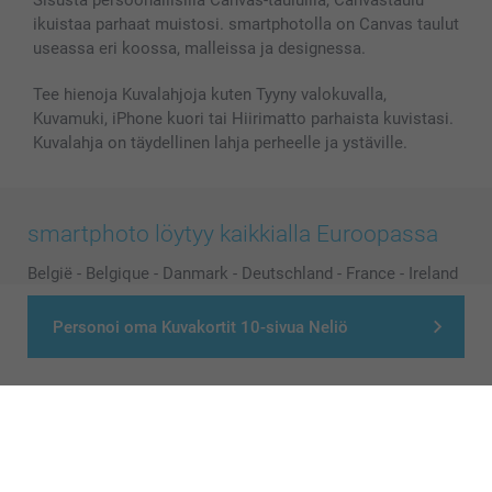
ikuistaa parhaat muistosi. smartphotolla on Canvas taulut
useassa eri koossa, malleissa ja designessa.
Tee hienoja Kuvalahjoja kuten Tyyny valokuvalla,
Kuvamuki, iPhone kuori tai Hiirimatto parhaista kuvistasi.
Kuvalahja on täydellinen lahja perheelle ja ystäville.
smartphoto löytyy kaikkialla Euroopassa
België
-
Belgique
-
Danmark
-
Deutschland
-
France
-
Ireland
-
Nederland
-
Norge
-
Österreich
-
Schweiz
-
Suisse
-
Personoi oma Kuvakortit 10-sivua Neliö
Switzerland
-
Suomi
-
Sverige
-
United Kingdom
-
Other Countries
Kaikki hinnat ovat euroina, sisältävät arvonlisäveron ja eivät sisällä
postikuluja.