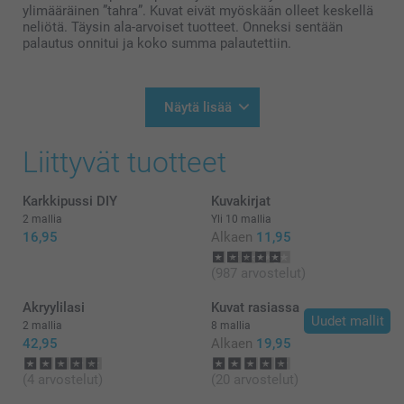
ylimääräinen ”tahra”. Kuvat eivät myöskään olleet keskellä
neliötä. Täysin ala-arvoiset tuotteet. Onneksi sentään
palautus onnitui ja koko summa palautettiin.
Näytä lisää
Liittyvät tuotteet
Karkkipussi DIY
Kuvakirjat
2 mallia
Yli 10 mallia
16,95
Alkaen
11,95
(987 arvostelut)
Akryylilasi
Kuvat rasiassa
Uudet mallit
2 mallia
8 mallia
42,95
Alkaen
19,95
(4 arvostelut)
(20 arvostelut)