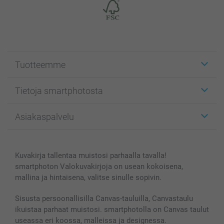
Tuotteemme
Etiketit
Tietoja smartphotosta
Kuvakortit
Kuvalahjat
Tietoja smartphotosta
Asiakaspalvelu
Kuvakirjat
Affiliate ohjelma
Canvas & Seinäkoristeet
Yleinen tietosuojalausunto
Ota yhteyttä & FAQ
Valokuvat, Julisteet & Taskukirjat
Evästekäytäntö
100% tyytyväisyystakuu
Kuvakirja tallentaa muistosi parhaalla tavalla!
Kännykkä & Tabletti
Sivukartta
smartbonus
smartphoton Valokuvakirjoja on usean kokoisena,
MyNameBook
Ehdot/takuut
Hinnat & maksutavat
mallina ja hintaisena, valitse sinulle sopivin.
Kuvakalenterit & Päivyrit
Investor Relations
Tilausten tila
Valokuvakehykset & Lisätarvikkeet
Sisusta persoonallisilla Canvas-tauluilla, Canvastaulu
ikuistaa parhaat muistosi. smartphotolla on Canvas taulut
Lahjakortti
useassa eri koossa, malleissa ja designessa.