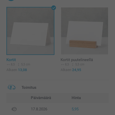
Kortit
Kortit puutelineellä
8,5
5,5 cm
8,5
5,5 cm
Alkaen
13,08
Alkaen
24,95
Toimitus
Päivämäärä
Hinta
17.8.2026
5,95