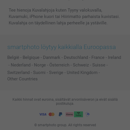
Kaikki kuvatuotteet
Tee hienoja Kuvalahjoja kuten Tyyny valokuvalla,
Kuvamuki, iPhone kuori tai Hiirimatto parhaista kuvistasi.
Kuvalahja on täydellinen lahja perheelle ja ystäville.
smartphoto löytyy kaikkialla Euroopassa
België
-
Belgique
-
Danmark
-
Deutschland
-
France
-
Ireland
-
Nederland
-
Norge
-
Österreich
-
Schweiz
-
Suisse
-
Switzerland
-
Suomi
-
Sverige
-
United Kingdom
-
Other Countries
Kaikki hinnat ovat euroina, sisältävät arvonlisäveron ja eivät sisällä
postikuluja.
© smartphoto group. All rights reserved