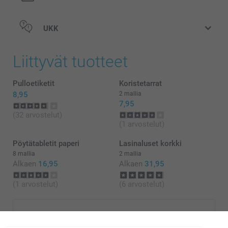
Koskee vain taitettuja kortteja:
UKK
Liittyvät tuotteet
Pulloetiketit
Koristetarrat
8,95
2 mallia
7,95
(32 arvostelut)
(1 arvostelut)
Pöytätabletit paperi
Lasinaluset korkki
8 mallia
2 mallia
Alkaen
16,95
Alkaen
31,95
(1 arvostelut)
(6 arvostelut)
Joulukorteilla