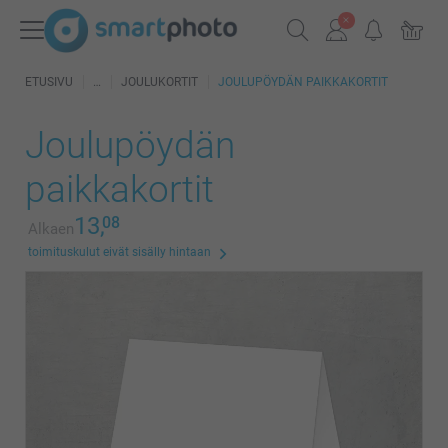
ETUSIVU
JOULUKORTIT
JOULUPÖYDÄN PAIKKAKORTIT
Joulupöydän
paikkakortit
13,
08
Alkaen
toimituskulut eivät sisälly hintaan