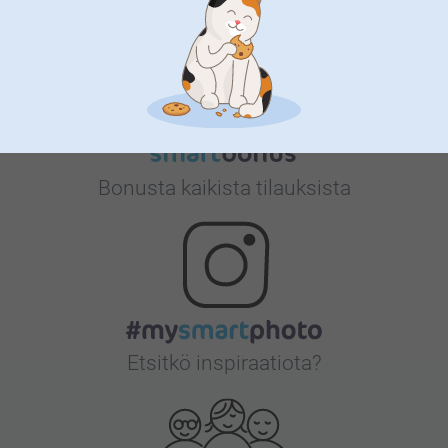
Tyytyväisyystakuu
Bonusta kaikista tilauksista
Etsitkö inspiraatiota?