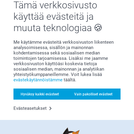
Tämä verkkosivusto
Suloinen valokuvallinen joulukortti, ainutlaatuinen
kutsukortti tai säteilevän kaunis uudenvuoden kortti -
käyttää evästeitä ja
löydät varmasti jotain mieleiseksesi. Omien
joulukorttien tekeminen on helppoa - valitse kaunis
muuta teknologiaa
design, lisää kuvia ja tekstiä ja olet valmis! Tutustu
laajaan valikoimaamme uusista joulukorteista ja
anna ystäville ja perheelle kaunis muisto ja lämpimät
toivotukset uudelle vuodelle.
Me käytämme evästeitä verkkosivuston liikenteen
analysoimisessa, sisällön ja mainonnan
kohdentamisessa sekä sosiaalisen median
toimintojen tarjoamisessa. Lisäksi me jaamme
verkkosivuston käyttöäsi koskevia tietoja
sosiaalisen median, mainonnan ja analytiikan
yhteistyökumppaneillemme. Voit lukea lisää
evästekäytännöistämme
täältä.
Miksi
smartphoto
?
Hyväksy kaikki evästeet
Vain pakolliset evästeet
Evästeasetukset