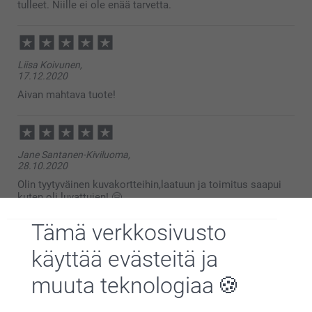
tulleet. Niille ei ole enää tarvetta.
Liisa Koivunen,
17.12.2020
Aivan mahtava tuote!
Jane Santanen-Kiviluoma,
28.10.2020
Olin tyytyväinen kuvakortteihin,laatuun ja toimitus saapui
kuten oli luvattujen! 🤗
Tämä verkkosivusto
Näytä lisää
käyttää evästeitä ja
muuta teknologiaa
Liittyvät tuotteet