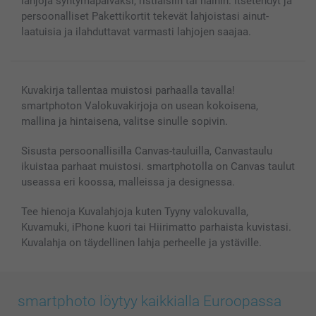
lahjoja syntymäpäiväksi, ristiäisiin tai häihin. Itsetehdyt ja
Valokuvakehykset & Lisätarvikkeet
persoonalliset Pakettikortit tekevät lahjoistasi ainut-
Lahjakortti
laatuisia ja ilahduttavat varmasti lahjojen saajaa.
Kaikki kuvatuotteet
Kuvakirja tallentaa muistosi parhaalla tavalla!
smartphoton Valokuvakirjoja on usean kokoisena,
mallina ja hintaisena, valitse sinulle sopivin.
Sisusta persoonallisilla Canvas-tauluilla, Canvastaulu
ikuistaa parhaat muistosi. smartphotolla on Canvas taulut
useassa eri koossa, malleissa ja designessa.
Tee hienoja Kuvalahjoja kuten Tyyny valokuvalla,
Kuvamuki, iPhone kuori tai Hiirimatto parhaista kuvistasi.
Kuvalahja on täydellinen lahja perheelle ja ystäville.
smartphoto löytyy kaikkialla Euroopassa