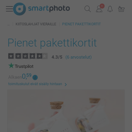
KIITOSLAHJAT VIERAILLE
PIENET PAKETTIKORTIT
Pienet pakettikortit
4.3
/
5
(6 arvostelut)
0,
59
Alkaen
toimituskulut eivät sisälly hintaan