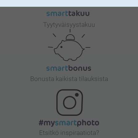
Tyytyväisyystakuu
Bonusta kaikista tilauksista
Etsitkö inspiraatiota?