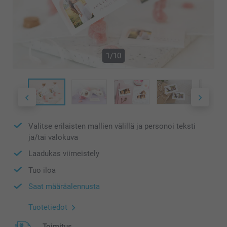
1/10
Valitse erilaisten mallien välillä ja personoi teksti
ja/tai valokuva
Laadukas viimeistely
Tuo iloa
Saat määräalennusta
Tuotetiedot
Toimitus