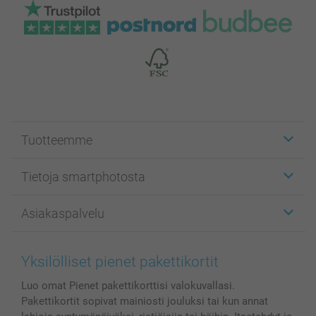
Tuotteemme
Etiketit
Tietoja smartphotosta
Kuvakortit
Kuvalahjat
Tietoja smartphotosta
Asiakaspalvelu
Kuvakirjat
Affiliate ohjelma
Canvas & Seinäkoristeet
Yleinen tietosuojalausunto
Ota yhteyttä & FAQ
Valokuvat, Julisteet & Taskukirjat
Evästekäytäntö
100% tyytyväisyystakuu
Yksilölliset pienet pakettikortit
Kännykkä & Tabletti
Sivukartta
smartbonus
Luo omat Pienet pakettikorttisi valokuvallasi.
MyNameBook
Ehdot/takuut
Hinnat & maksutavat
Pakettikortit sopivat mainiosti jouluksi tai kun annat
Kuvakalenterit & Päivyrit
Investor Relations
Tilausten tila