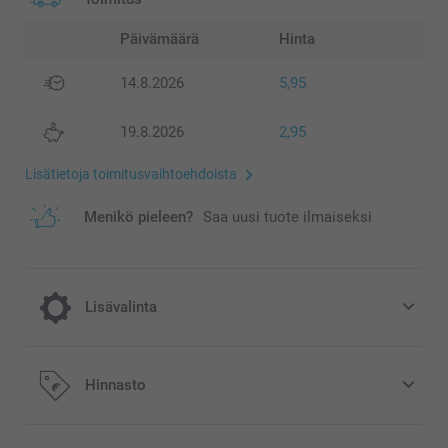
Päivämäärä
Hinta
14.8.2026
5,95
19.8.2026
2,95
Lisätietoja toimitusvaihtoehdoista
Menikö pieleen?
Saa uusi tuote ilmaiseksi
Lisävalinta
Tee Pienestä pakettikortistasi juhlava tai
Hinnasto
modernin tyylikäs valitsemalla säteilevä tai
mattatekstuuripaperi