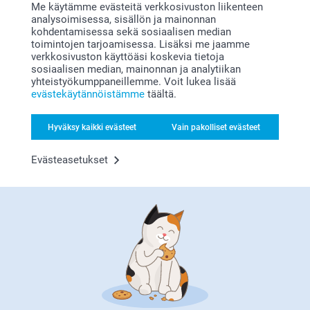
Me käytämme evästeitä verkkosivuston liikenteen
Lahjapaketointi Tarrat
Karkkipussi DIY
Uusi mallia
analysoimisessa, sisällön ja mainonnan
6 mallia
2 mallia
kohdentamisessa sekä sosiaalisen median
Alkaen
9,95
16,95
toimintojen tarjoamisessa. Lisäksi me jaamme
verkkosivuston käyttöäsi koskevia tietoja
(5 arvostelut)
sosiaalisen median, mainonnan ja analytiikan
yhteistyökumppaneillemme. Voit lukea lisää
Lahjarasia
Muki
evästekäytännöistämme
täältä.
4 mallia
7 mallia
Alkaen
19,95
Alkaen
10,95
Hyväksy kaikki evästeet
Vain pakolliset evästeet
(1 arvostelut)
(388 arvostelut)
Evästeasetukset
Miksi
smartphoto
?