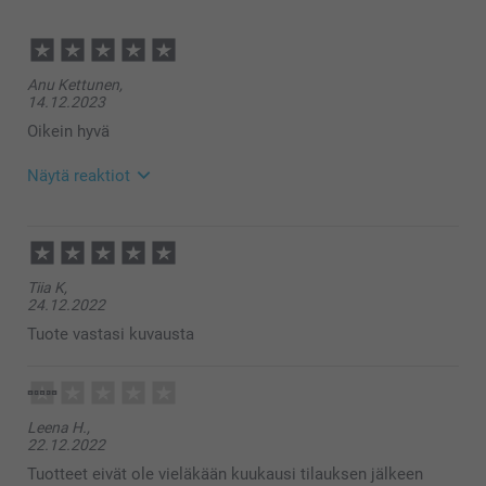
Anu Kettunen,
14.12.2023
Oikein hyvä
Näytä reaktiot
19.1.2024
11:23
Hei Anu!
Tiia K,
Suuret kiitokset 5 tähden palautteesta, olemme
24.12.2022
iloisia siitä että pidät tilaamista pakettikorteista!
Toivottavasti näemme pian taas smartphoto.fi -
Tuote vastasi kuvausta
osoitteessa.
Lämpimin kiitoksin,
Kaisa@smartphoto
Leena H.,
22.12.2022
Tuotteet eivät ole vieläkään kuukausi tilauksen jälkeen