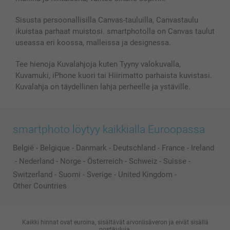
Kuvakalenterit & Päivyrit
Investor Relations
Tilausten tila
Valokuvakehykset & Lisätarvikkeet
Sisusta persoonallisilla Canvas-tauluilla, Canvastaulu
ikuistaa parhaat muistosi. smartphotolla on Canvas taulut
Lahjakortti
useassa eri koossa, malleissa ja designessa.
Kaikki kuvatuotteet
Tee hienoja Kuvalahjoja kuten Tyyny valokuvalla,
Kuvamuki, iPhone kuori tai Hiirimatto parhaista kuvistasi.
Kuvalahja on täydellinen lahja perheelle ja ystäville.
smartphoto löytyy kaikkialla Euroopassa
België
-
Belgique
-
Danmark
-
Deutschland
-
France
-
Ireland
-
Nederland
-
Norge
-
Österreich
-
Schweiz
-
Suisse
-
Switzerland
-
Suomi
-
Sverige
-
United Kingdom
-
Other Countries
Kaikki hinnat ovat euroina, sisältävät arvonlisäveron ja eivät sisällä
postikuluja.