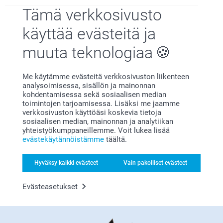
Tämä verkkosivusto
käyttää evästeitä ja
muuta teknologiaa
Tyytyväisyystakuu
Me käytämme evästeitä verkkosivuston liikenteen
analysoimisessa, sisällön ja mainonnan
kohdentamisessa sekä sosiaalisen median
toimintojen tarjoamisessa. Lisäksi me jaamme
verkkosivuston käyttöäsi koskevia tietoja
sosiaalisen median, mainonnan ja analytiikan
yhteistyökumppaneillemme. Voit lukea lisää
Bonusta kaikista tilauksista
evästekäytännöistämme
täältä.
Hyväksy kaikki evästeet
Vain pakolliset evästeet
Evästeasetukset