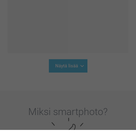
Näytä lisää
Miksi
smartphoto
?