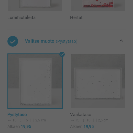
Lumihiutaleita
Hertat
Valitse muoto
(Pystytaso)
Pystytaso
Vaakataso
10
15
15
10
2,5 cm
2,5 cm
Alkaen
19,95
Alkaen
19,95