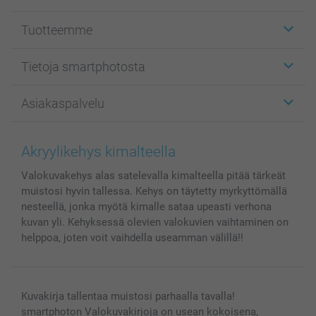
Tuotteemme
Etiketit
Tietoja smartphotosta
Kuvakortit
Kuvalahjat
Tietoja smartphotosta
Asiakaspalvelu
Kuvakirjat
Affiliate ohjelma
Canvas & Seinäkoristeet
Yleinen tietosuojalausunto
Ota yhteyttä & FAQ
Valokuvat, Julisteet & Taskukirjat
Evästekäytäntö
100% tyytyväisyystakuu
Akryylikehys kimalteella
Kännykkä & Tabletti
Sivukartta
smartbonus
Valokuvakehys alas satelevalla kimalteella pitää tärkeät
MyNameBook
Ehdot/takuut
Hinnat & maksutavat
muistosi hyvin tallessa. Kehys on täytetty myrkyttömällä
Kuvakalenterit & Päivyrit
Investor Relations
Tilausten tila
nesteellä, jonka myötä kimalle sataa upeasti verhona
Valokuvakehykset & Lisätarvikkeet
kuvan yli. Kehyksessä olevien valokuvien vaihtaminen on
Lahjakortti
helppoa, joten voit vaihdella useamman välillä!!
Kaikki kuvatuotteet
Kuvakirja tallentaa muistosi parhaalla tavalla!
smartphoton Valokuvakirjoja on usean kokoisena,