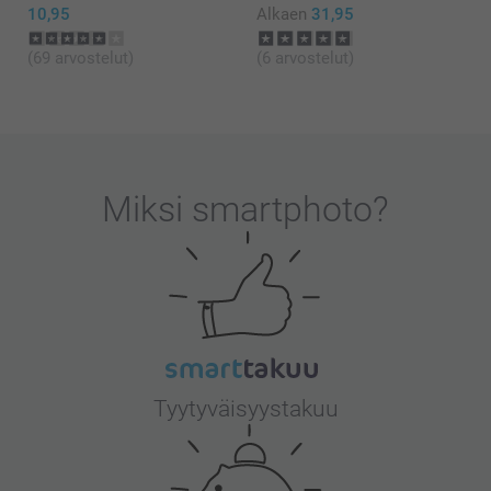
10,95
Alkaen
31,95
(69 arvostelut)
(6 arvostelut)
Miksi
smartphoto
?
Tyytyväisyystakuu