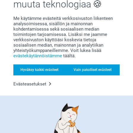
muuta teknologiaa
16.7.2025
Me käytämme evästeitä verkkosivuston liikenteen
09:17
analysoimisessa, sisällön ja mainonnan
Hei,
kohdentamisessa sekä sosiaalisen median
Sara,
Suuret kiitokset 5 tähdestä ja palautteesta,
toimintojen tarjoamisessa. Lisäksi me jaamme
16.1.2025
arvostamme sitä suuresti. Kiva että pidät
verkkosivuston käyttöäsi koskevia tietoja
akryylikehyksestä 😊
Laadukas tuote ja kuvan voi vaihtaa halutessaan.
sosiaalisen median, mainonnan ja analytiikan
Lämpimin kiitoksin,
yhteistyökumppaneillemme. Voit lukea lisää
Kirsi @smartphoto
Näytä reaktiot
evästekäytännöistämme
täältä.
17.1.2025
Hyväksy kaikki evästeet
Vain pakolliset evästeet
14:01
Hei Sara!
Evästeasetukset
Alma Tervahauta,
Suuret kiitokset 5 tähdestä ja palautteesta,
29.12.2024
arvostamme sitä suuresti. Kiva että pidät
Akryylikehyksestä kimalteilla, toivottavasti siitä on
Hieno kehys
käyttöä pitkäksi aikaa :)
Lämpimin kiitoksin,
Näytä reaktiot
Kaisa@smartphoto
23.1.2025
09:46