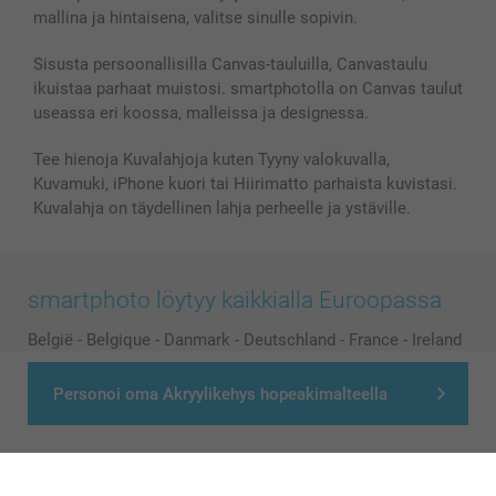
mallina ja hintaisena, valitse sinulle sopivin.
Sisusta persoonallisilla Canvas-tauluilla, Canvastaulu
ikuistaa parhaat muistosi. smartphotolla on Canvas taulut
useassa eri koossa, malleissa ja designessa.
Tee hienoja Kuvalahjoja kuten Tyyny valokuvalla,
Kuvamuki, iPhone kuori tai Hiirimatto parhaista kuvistasi.
Kuvalahja on täydellinen lahja perheelle ja ystäville.
smartphoto löytyy kaikkialla Euroopassa
België
-
Belgique
-
Danmark
-
Deutschland
-
France
-
Ireland
-
Nederland
-
Norge
-
Österreich
-
Schweiz
-
Suisse
-
Personoi oma Akryylikehys hopeakimalteella
Switzerland
-
Suomi
-
Sverige
-
United Kingdom
-
Other Countries