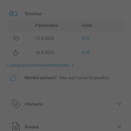
Toimitus
Päivämäärä
Hinta
13.8.2026
5,95
18.8.2026
4,95
Lisätietoja toimitusvaihtoehdoista
Menikö pieleen?
Saa uusi tuote ilmaiseksi
Hinnasto
Kaikki hinnat ovat euroina, sisältävät arvonlisäveron ja
Kuvaus
eivät sisällä postikuluja.