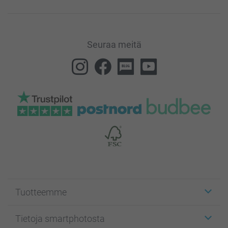
Seuraa meitä
Tuotteemme
Etiketit
Tietoja smartphotosta
Kuvakortit