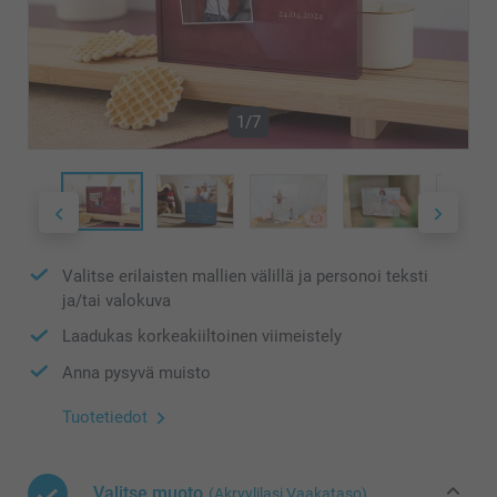
1/7
Valitse erilaisten mallien välillä ja personoi teksti
ja/tai valokuva
Laadukas korkeakiiltoinen viimeistely
Anna pysyvä muisto
Tuotetiedot
Valitse muoto
(Akryylilasi Vaakataso)