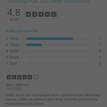
4.8
STÄ
5
Kaikki arvostelut (4)
5 Tähtiä
3
4 Tähtiä
1
3 Tähtiä
0
2 Tähtiä
0
1 Tähti
0
Sirpa Heikkinen,
14.9.2023
Eihän tuote toki vanhanajan lasiin upettua kuvaa läheskään
vastaa, mutta on sellaisenaan ilman kuvioita ja koristeita
toteutettuna kelvollinen.