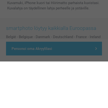
Kuvamuki, iPhone kuori tai Hiirimatto parhaista kuvistasi.
Kuvalahja on täydellinen lahja perheelle ja ystäville.
smartphoto löytyy kaikkialla Euroopassa
België
-
Belgique
-
Danmark
-
Deutschland
-
France
-
Ireland
-
Nederland
-
Norge
-
Österreich
-
Schweiz
-
Suisse
-
Personoi oma Akryylilasi
Switzerland
-
Suomi
-
Sverige
-
United Kingdom
-
Other Countries
Kaikki hinnat ovat euroina, sisältävät arvonlisäveron ja eivät sisällä
postikuluja.
© smartphoto group. All rights reserved