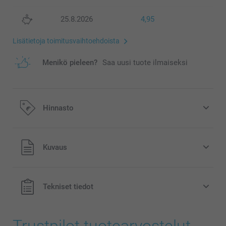
25.8.2026
4,95
Lisätietoja toimitusvaihtoehdoista
Menikö pieleen?
Saa uusi tuote ilmaiseksi
Hinnasto
Kaikki hinnat ovat euroina, sisältävät arvonlisäveron ja
Kuvaus
eivät sisällä postikuluja.
Tekniset tiedot
Trustpilot tuotearvostelut