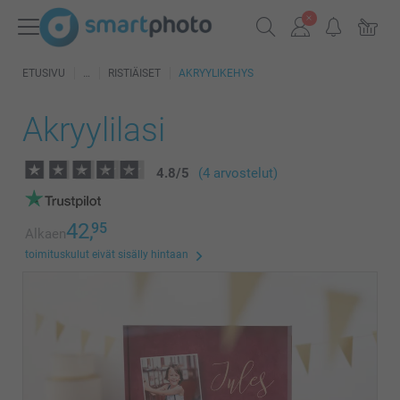
ETUSIVU
RISTIÄISET
AKRYYLIKEHYS
Akryylilasi
4.8
/
5
(4 arvostelut)
42,
95
Alkaen
toimituskulut eivät sisälly hintaan