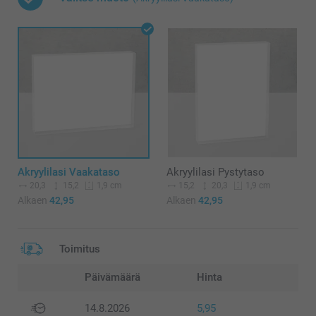
Akryylilasi Vaakataso
Akryylilasi Pystytaso
20,3
15,2
15,2
20,3
1,9 cm
1,9 cm
Alkaen
42,95
Alkaen
42,95
Toimitus
Päivämäärä
Hinta
14.8.2026
5,95