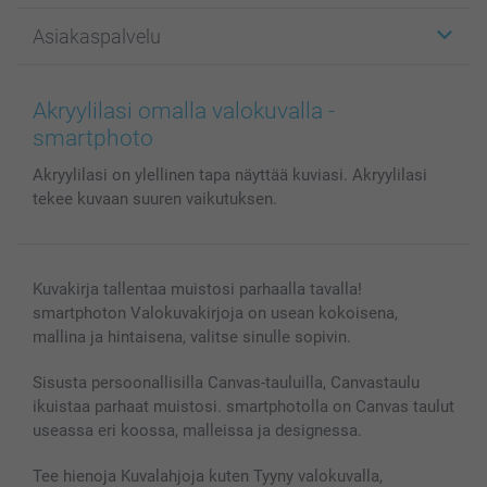
Kuvalahjat
Tietoja smartphotosta
Asiakaspalvelu
Kuvakirjat
Affiliate ohjelma
Canvas & Seinäkoristeet
Yleinen tietosuojalausunto
Ota yhteyttä & FAQ
Valokuvat, Julisteet & Taskukirjat
Evästekäytäntö
100% tyytyväisyystakuu
Akryylilasi omalla valokuvalla -
Kännykkä & Tabletti
Sivukartta
smartbonus
smartphoto
MyNameBook
Ehdot/takuut
Hinnat & maksutavat
Akryylilasi on ylellinen tapa näyttää kuviasi. Akryylilasi
Kuvakalenterit & Päivyrit
Investor Relations
Tilausten tila
tekee kuvaan suuren vaikutuksen.
Valokuvakehykset & Lisätarvikkeet
Lahjakortti
Kaikki kuvatuotteet
Kuvakirja tallentaa muistosi parhaalla tavalla!
smartphoton Valokuvakirjoja on usean kokoisena,
mallina ja hintaisena, valitse sinulle sopivin.
Sisusta persoonallisilla Canvas-tauluilla, Canvastaulu
ikuistaa parhaat muistosi. smartphotolla on Canvas taulut
useassa eri koossa, malleissa ja designessa.
Tee hienoja Kuvalahjoja kuten Tyyny valokuvalla,