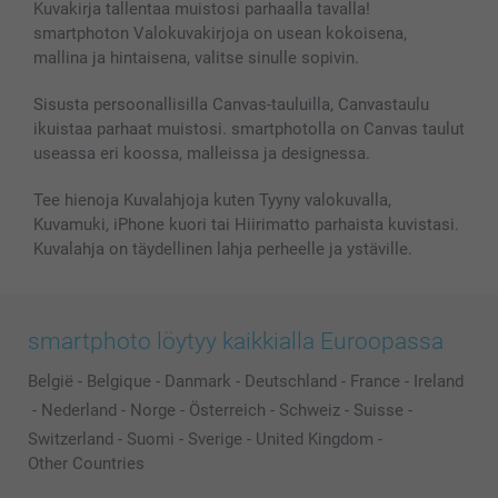
Kuvakirja tallentaa muistosi parhaalla tavalla!
smartphoton Valokuvakirjoja on usean kokoisena,
mallina ja hintaisena, valitse sinulle sopivin.
Sisusta persoonallisilla Canvas-tauluilla, Canvastaulu
ikuistaa parhaat muistosi. smartphotolla on Canvas taulut
useassa eri koossa, malleissa ja designessa.
Tee hienoja Kuvalahjoja kuten Tyyny valokuvalla,
Kuvamuki, iPhone kuori tai Hiirimatto parhaista kuvistasi.
Kuvalahja on täydellinen lahja perheelle ja ystäville.
smartphoto löytyy kaikkialla Euroopassa
België
-
Belgique
-
Danmark
-
Deutschland
-
France
-
Ireland
-
Nederland
-
Norge
-
Österreich
-
Schweiz
-
Suisse
-
Switzerland
-
Suomi
-
Sverige
-
United Kingdom
-
Other Countries