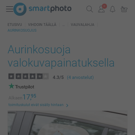
ETUSIVU
VIHDOIN TÄÄLLÄ
VAUVALAHJA
AURINKOSUOJUS
Aurinkosuoja
valokuvapainatuksella
4.3
/
5
(4 arvostelut)
17,
95
Alkaen
toimituskulut eivät sisälly hintaan