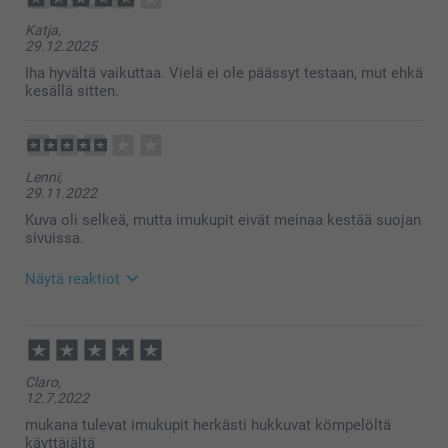
Katja,
29.12.2025
Iha hyvältä vaikuttaa. Vielä ei ole päässyt testaan, mut ehkä
kesällä sitten.
Lenni,
29.11.2022
Kuva oli selkeä, mutta imukupit eivät meinaa kestää suojan
sivuissa.
Näytä reaktiot
29.11.2022
14:10
Hei Lenni!
Claro,
Kiitos palautteesta. Ikävä kuulla että et ole täysin
12.7.2022
tyytyväinen tuotteeseen. Ota mielellään yhteyttä
asiakaspalveluun, niin voimme lähettää uudet
mukana tulevat imukupit herkästi hukkuvat kömpelöltä
imukupit.
käyttäjältä