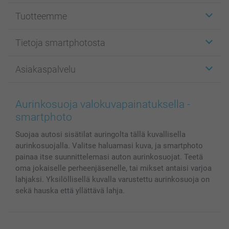
Tuotteemme
Etiketit
Tietoja smartphotosta
Kuvakortit
Kuvalahjat
Tietoja smartphotosta
Asiakaspalvelu
Kuvakirjat
Affiliate ohjelma
Canvas & Seinäkoristeet
Yleinen tietosuojalausunto
Ota yhteyttä & FAQ
Valokuvat, Julisteet & Taskukirjat
Evästekäytäntö
100% tyytyväisyystakuu
Aurinkosuoja valokuvapainatuksella -
Kännykkä & Tabletti
Sivukartta
smartbonus
smartphoto
MyNameBook
Ehdot/takuut
Hinnat & maksutavat
Suojaa autosi sisätilat auringolta tällä kuvallisella
Kuvakalenterit & Päivyrit
Investor Relations
Tilausten tila
aurinkosuojalla. Valitse haluamasi kuva, ja smartphoto
Valokuvakehykset & Lisätarvikkeet
painaa itse suunnittelemasi auton aurinkosuojat. Teetä
Lahjakortti
oma jokaiselle perheenjäsenelle, tai mikset antaisi varjoa
Kaikki kuvatuotteet
lahjaksi. Yksilöllisellä kuvalla varustettu aurinkosuoja on
sekä hauska että yllättävä lahja.