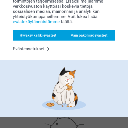
Alkaen
16,95
toimintojen tarjoamisessa. Lisäksi me jaamme
verkkosivuston käyttöäsi koskevia tietoja
(6 arvostelut)
sosiaalisen median, mainonnan ja analytiikan
(9 arvostelut)
yhteistyökumppaneillemme. Voit lukea lisää
evästekäytännöistämme
täältä.
Hyväksy kaikki evästeet
Vain pakolliset evästeet
Miksi
smartphoto
?
Evästeasetukset
Tyytyväisyystakuu