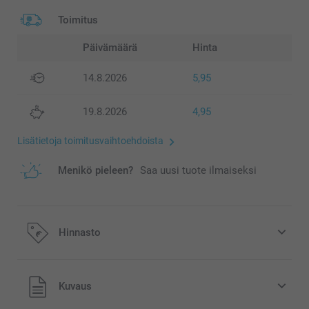
Toimitus
Päivämäärä
Hinta
14.8.2026
5,95
19.8.2026
4,95
Lisätietoja toimitusvaihtoehdoista
Menikö pieleen?
Saa uusi tuote ilmaiseksi
Hinnasto
Kaikki hinnat ovat euroina, sisältävät arvonlisäveron ja
Kuvaus
eivät sisällä postikuluja.