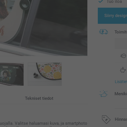
Tuo iloa
Siirry desig
Toimit
Lisäti
Menikö
Tekniset tiedot
Hinna
osuojalla. Valitse haluamasi kuva, ja smartphoto