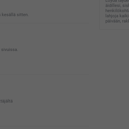
Löydä täydel
äidillesi, si
henkilökohta
 kesällä sitten.
lahjoja kaik
päivään, ra
 sivuissa.
yytyväinen tuotteeseen. Ota mielellään yhteyttä
it.
täjältä