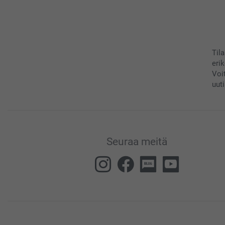
Til
eri
Voi
uuti
Seuraa meitä