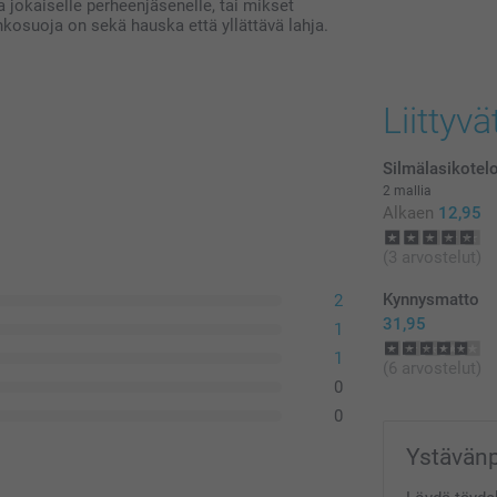
 jokaiselle perheenjäsenelle, tai mikset
rinkosuoja on sekä hauska että yllättävä lahja.
Kaikki hinnat ov
postikuluja.
Liittyvä
Silmälasikotel
2 mallia
Alkaen
12,95
(3 arvostelut)
Kynnysmatto
2
31,95
1
1
(6 arvostelut)
0
0
Ystävänpä