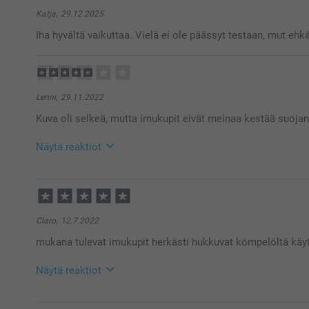
Katja,
29.12.2025
Iha hyvältä vaikuttaa. Vielä ei ole päässyt testaan, mut ehkä
Lenni,
29.11.2022
Kuva oli selkeä, mutta imukupit eivät meinaa kestää suojan
Näytä reaktiot
29.11.2022
14:10
Hei Lenni!
Kiitos palautteesta. Ikävä kuulla että et ole täysin t
Claro,
12.7.2022
asiakaspalveluun, niin voimme lähettää uudet imukup
mukana tulevat imukupit herkästi hukkuvat kömpelöltä käyt
Lämpimät terveiset
Kaisa/Smartphoto
Näytä reaktiot
13.7.2022