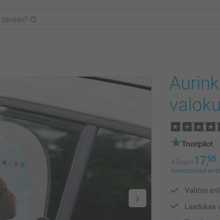
Aurin
valoku
17,
95
Alkaen
toimituskulut eivät
Valitse eri
Laadukas v