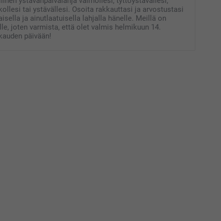
linen ystävänpäivälahja vaimollesi, tyttöystävällesi,
skollesi tai ystävällesi. Osoita rakkauttasi ja arvostustasi
isella ja ainutlaatuisella lahjalla hänelle. Meillä on
ille, joten varmista, että olet valmis helmikuun 14.
kkauden päivään!