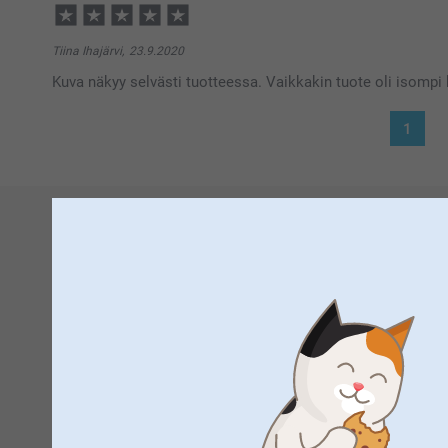
11:58
Hei Claro
Suuret kiitokset 5 tähdestä ja palautteesta, se on meil
Tiina Ihajärvi,
23.9.2020
aurinkosuojasta, toivon että siitä on iloa pitkäksi ai
Kuva näkyy selvästi tuotteessa. Vaikkakin tuote oli isomp
Lämpimin kiitoksin,
Johanna, Smartphoto
1