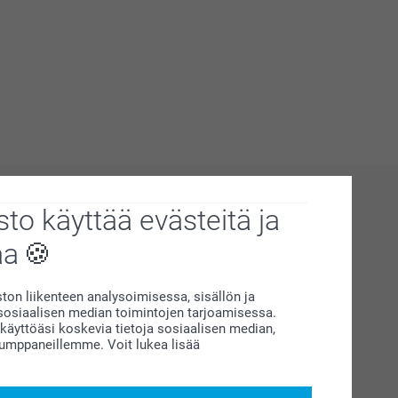
to käyttää evästeitä ja
aa
on liikenteen analysoimisessa, sisällön ja
siaalisen median toimintojen tarjoamisessa.
äyttöäsi koskevia tietoja sosiaalisen median,
kumppaneillemme. Voit lukea lisää