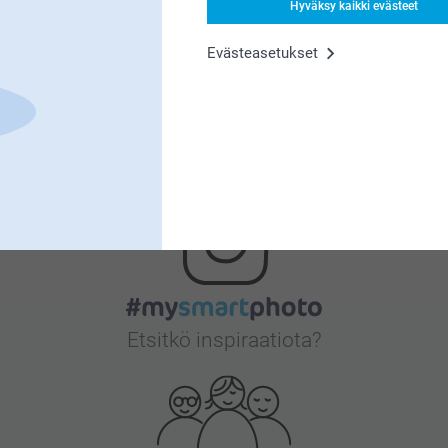
Hyväksy kaikki evästeet
Evästeasetukset
Bonusta kaikista tilauksista
Etsitkö inspiraatiota?