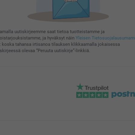
aamalla uutiskirjeemme saat tietoa tuotteistamme ja
koistarjouksistamme, ja hyväksyt näin
Yleisen Tietosuojalausuma
t koska tahansa irtisanoa tilauksen klikkaamalla jokaisessa
skirjeessä olevaa “Peruuta uutiskirje”-linkkiä.