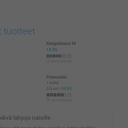
at euroina, sisältävät arvonlisäveron ja eivät sisällä
t tuotteet
o
Kangaskassi M
18,95
(7 arvostelut)
Pehmolelu
7 mallia
Alkaen
16,95
(9 arvostelut)
ivä lahjoja naisille