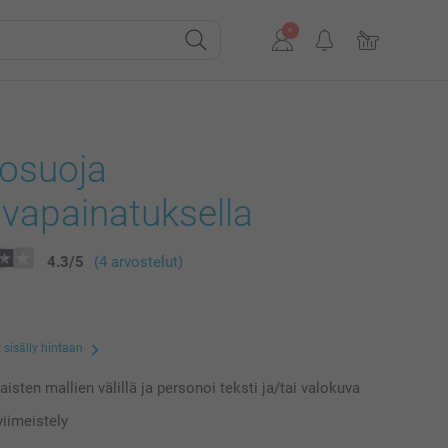
kosuoja
vapainatuksella
4.3
/
5
(4 arvostelut)
 sisälly hintaan
laisten mallien välillä ja personoi teksti ja/tai valokuva
iimeistely