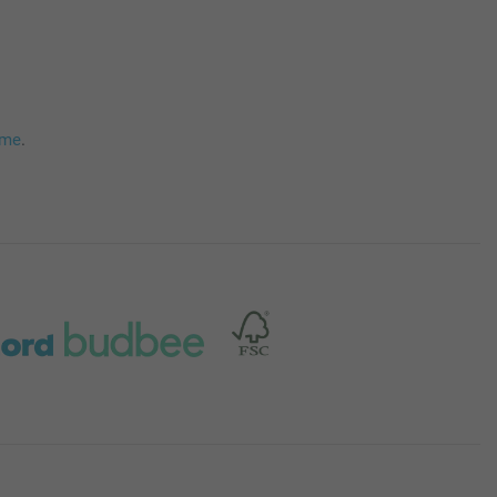
mme
.