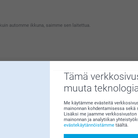
le erittäin tärkeää. Kiva että pidät
kaa!
i kuin automme ikkuna, saimme sen laitettua.
Tämä verkkosivus
Miksi
smartphoto
?
muuta teknologi
Me käytämme evästeitä verkkosivust
mainonnan kohdentamisessa sekä so
Lisäksi me jaamme verkkosivuston k
mainonnan ja analytiikan yhteistyö
evästekäytännöistämme
täältä.
Tyytyväisyystakuu