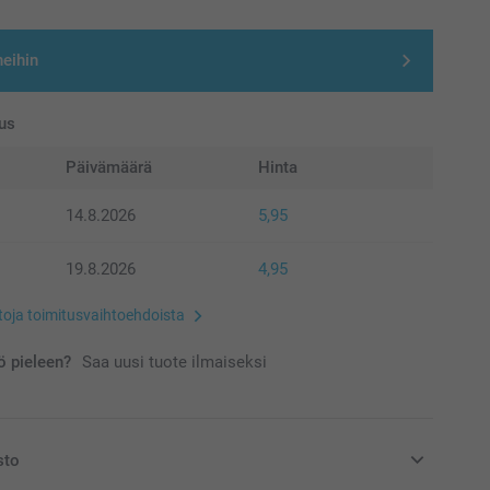
neihin
us
Päivämäärä
Hinta
14.8.2026
5,95
19.8.2026
4,95
etoja toimitusvaihtoehdoista
 pieleen?
Saa uusi tuote ilmaiseksi
sto