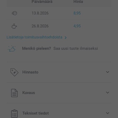
Päivämäärä
Hinta
13.8.2026
8,95
26.8.2026
4,95
Lisätietoja toimitusvaihtoehdoista
Menikö pieleen?
Saa uusi tuote ilmaiseksi
Hinnasto
Kaikki hinnat ovat euroina, sisältävät arvonlisäveron ja
Kuvaus
eivät sisällä postikuluja.
Tekniset tiedot