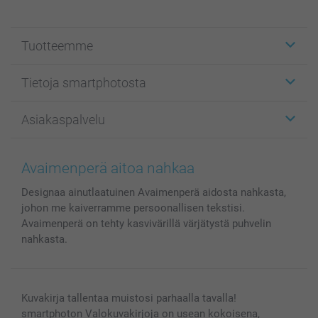
Tuotteemme
Etiketit
Tietoja smartphotosta
Kuvakortit
Kuvalahjat
Tietoja smartphotosta
Asiakaspalvelu
Kuvakirjat
Affiliate ohjelma
Canvas & Seinäkoristeet
Yleinen tietosuojalausunto
Ota yhteyttä & FAQ
Valokuvat, Julisteet & Taskukirjat
Evästekäytäntö
100% tyytyväisyystakuu
Avaimenperä aitoa nahkaa
Kännykkä & Tabletti
Sivukartta
smartbonus
Designaa ainutlaatuinen Avaimenperä aidosta nahkasta,
MyNameBook
Ehdot/takuut
Hinnat & maksutavat
johon me kaiverramme persoonallisen tekstisi.
Kuvakalenterit & Päivyrit
Investor Relations
Tilausten tila
Avaimenperä on tehty kasvivärillä värjätystä puhvelin
Valokuvakehykset & Lisätarvikkeet
nahkasta.
Lahjakortti
Kaikki kuvatuotteet
Kuvakirja tallentaa muistosi parhaalla tavalla!
smartphoton Valokuvakirjoja on usean kokoisena,