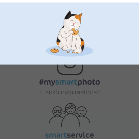
Bonusta kaikista tilauksista
Etsitkö inspiraatiota?