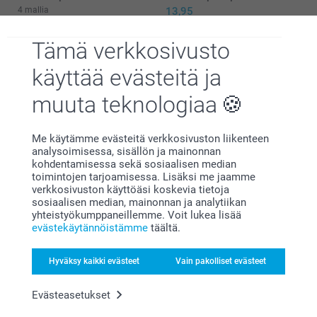
4 mallia
13,95
Alkaen
10,95
(13 arvostelut)
Tämä verkkosivusto
(74 arvostelut)
käyttää evästeitä ja
muuta teknologiaa
Me käytämme evästeitä verkkosivuston liikenteen
Miksi
smartphoto
?
analysoimisessa, sisällön ja mainonnan
kohdentamisessa sekä sosiaalisen median
toimintojen tarjoamisessa. Lisäksi me jaamme
verkkosivuston käyttöäsi koskevia tietoja
sosiaalisen median, mainonnan ja analytiikan
yhteistyökumppaneillemme. Voit lukea lisää
evästekäytännöistämme
täältä.
Hyväksy kaikki evästeet
Vain pakolliset evästeet
Tyytyväisyystakuu
Evästeasetukset