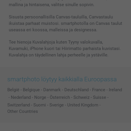
mallina ja hintaisena, valitse sinulle sopivin.
Sisusta persoonallisilla Canvas-tauluilla, Canvastaulu
ikuistaa parhaat muistosi. smartphotolla on Canvas taulut
useassa eri koossa, malleissa ja designessa.
Tee hienoja Kuvalahjoja kuten Tyyny valokuvalla,
Kuvamuki, iPhone kuori tai Hiirimatto parhaista kuvistasi.
Kuvalahja on täydellinen lahja perheelle ja ystäville.
smartphoto löytyy kaikkialla Euroopassa
België
-
Belgique
-
Danmark
-
Deutschland
-
France
-
Ireland
-
Nederland
-
Norge
-
Österreich
-
Schweiz
-
Suisse
-
Switzerland
-
Suomi
-
Sverige
-
United Kingdom
-
Other Countries