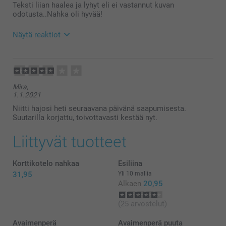
Teksti liian haalea ja lyhyt eli ei vastannut kuvan
odotusta..Nahka oli hyvää!
Näytä reaktiot
1.9.2021
11:37
Hei Marjo
Mira,
Kiitos palautteesta. Ikävä kuulla että et ole täysin
1.1.2021
tyytyväinen saamasi avaimenperään, mikäli haluat
tehdä reklamaation, ota yhteyttä asiakaspalveluun
Niitti hajosi heti seuraavana päivänä saapumisesta.
https://www.smartphoto.fi/yhteystiedot
Suutarilla korjattu, toivottavasti kestää nyt.
Lämpimät terveiset
Johanna, Smartphoto
Liittyvät tuotteet
Korttikotelo nahkaa
Esiliina
31,95
Yli 10 mallia
Alkaen
20,95
(25 arvostelut)
Avaimenperä
Avaimenperä puuta