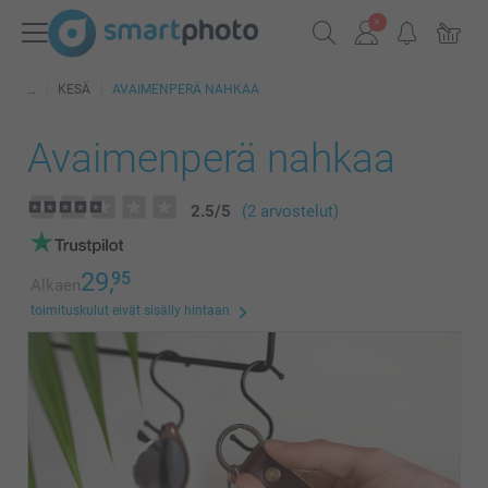
KESÄ
AVAIMENPERÄ NAHKAA
Avaimenperä nahkaa
2.5
/
5
(2 arvostelut)
29,
95
Alkaen
toimituskulut eivät sisälly hintaan