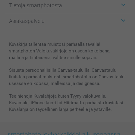
Tietoja smartphotosta
Kuvakortit
Kuvalahjat
Tietoja smartphotosta
Asiakaspalvelu
Kuvakirjat
Affiliate ohjelma
Canvas & Seinäkoristeet
Yleinen tietosuojalausunto
Ota yhteyttä & FAQ
Valokuvat, Julisteet & Taskukirjat
Evästekäytäntö
100% tyytyväisyystakuu
Kuvakirja tallentaa muistosi parhaalla tavalla!
Kännykkä & Tabletti
Sivukartta
smartbonus
smartphoton Valokuvakirjoja on usean kokoisena,
MyNameBook
Ehdot/takuut
Hinnat & maksutavat
mallina ja hintaisena, valitse sinulle sopivin.
Kuvakalenterit & Päivyrit
Investor Relations
Tilausten tila
Valokuvakehykset & Lisätarvikkeet
Sisusta persoonallisilla Canvas-tauluilla, Canvastaulu
ikuistaa parhaat muistosi. smartphotolla on Canvas taulut
Lahjakortti
useassa eri koossa, malleissa ja designessa.
Kaikki kuvatuotteet
Tee hienoja Kuvalahjoja kuten Tyyny valokuvalla,
Kuvamuki, iPhone kuori tai Hiirimatto parhaista kuvistasi.
Kuvalahja on täydellinen lahja perheelle ja ystäville.
smartphoto löytyy kaikkialla Euroopassa