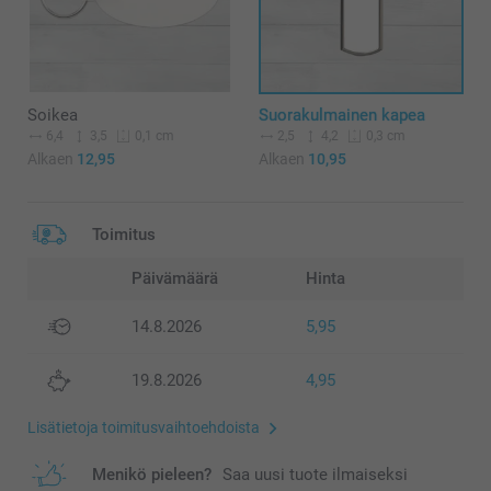
Soikea
Suorakulmainen kapea
6,4
3,5
2,5
4,2
0,1 cm
0,3 cm
Alkaen
12,95
Alkaen
10,95
Toimitus
Päivämäärä
Hinta
14.8.2026
5,95
19.8.2026
4,95
Lisätietoja toimitusvaihtoehdoista
Menikö pieleen?
Saa uusi tuote ilmaiseksi