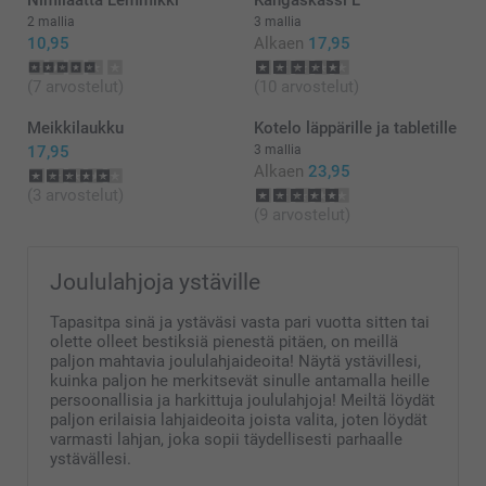
Kaisa@smartphoto
2 mallia
3 mallia
10,95
Alkaen
17,95
(7 arvostelut)
(10 arvostelut)
Meikkilaukku
Kotelo läppärille ja tabletille
17,95
3 mallia
Alkaen
23,95
(3 arvostelut)
(9 arvostelut)
Joululahjoja ystäville
Tapasitpa sinä ja ystäväsi vasta pari vuotta sitten tai
olette olleet bestiksiä pienestä pitäen, on meillä
paljon mahtavia joululahjaideoita! Näytä ystävillesi,
kuinka paljon he merkitsevät sinulle antamalla heille
persoonallisia ja harkittuja joululahjoja! Meiltä löydät
paljon erilaisia ​​lahjaideoita joista valita, joten löydät
varmasti lahjan, joka sopii täydellisesti parhaalle
ystävällesi.