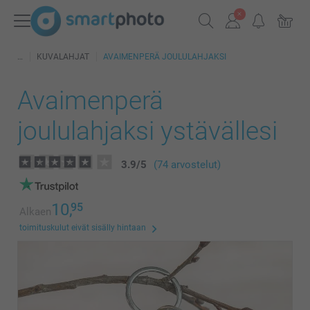
KUVALAHJAT
AVAIMENPERÄ JOULULAHJAKSI
Avaimenperä
joululahjaksi ystävällesi
3.9
/
5
(74 arvostelut)
10,
95
Alkaen
toimituskulut eivät sisälly hintaan