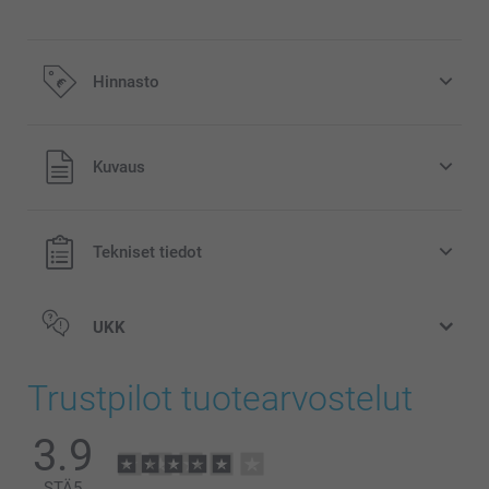
Hinnasto
Kaikki hinnat ovat euroina, sisältävät arvonlisäveron ja
Kuvaus
eivät sisällä postikuluja.
Tekniset tiedot
UKK
Trustpilot tuotearvostelut
3.9
STÄ
5