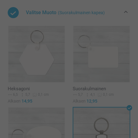
Valitse Muoto
(Suorakulmainen kapea)
Heksagoni
Suorakulmainen
6,5
5,7
5,7
4,1
0,1 cm
0,1 cm
Alkaen
14,95
Alkaen
12,95