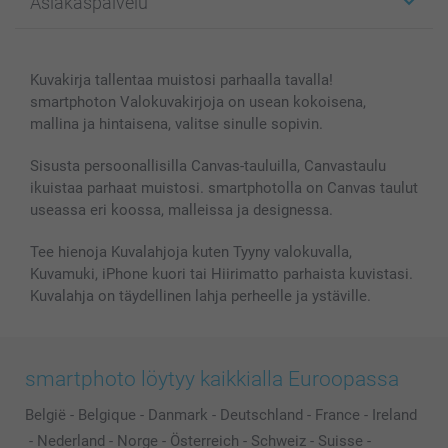
Asiakaspalvelu
Kuvakirjat
Affiliate ohjelma
Canvas & Seinäkoristeet
Yleinen tietosuojalausunto
Ota yhteyttä & FAQ
Valokuvat, Julisteet & Taskukirjat
Evästekäytäntö
100% tyytyväisyystakuu
Kuvakirja tallentaa muistosi parhaalla tavalla!
Kännykkä & Tabletti
Sivukartta
smartbonus
smartphoton Valokuvakirjoja on usean kokoisena,
MyNameBook
Ehdot/takuut
Hinnat & maksutavat
mallina ja hintaisena, valitse sinulle sopivin.
Kuvakalenterit & Päivyrit
Investor Relations
Tilausten tila
Valokuvakehykset & Lisätarvikkeet
Sisusta persoonallisilla Canvas-tauluilla, Canvastaulu
ikuistaa parhaat muistosi. smartphotolla on Canvas taulut
Lahjakortti
useassa eri koossa, malleissa ja designessa.
Kaikki kuvatuotteet
Tee hienoja Kuvalahjoja kuten Tyyny valokuvalla,
Kuvamuki, iPhone kuori tai Hiirimatto parhaista kuvistasi.
Kuvalahja on täydellinen lahja perheelle ja ystäville.
smartphoto löytyy kaikkialla Euroopassa
België
-
Belgique
-
Danmark
-
Deutschland
-
France
-
Ireland
-
Nederland
-
Norge
-
Österreich
-
Schweiz
-
Suisse
-