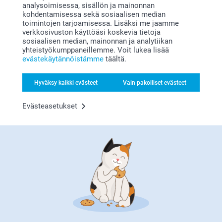
analysoimisessa, sisällön ja mainonnan
kohdentamisessa sekä sosiaalisen median
toimintojen tarjoamisessa. Lisäksi me jaamme
verkkosivuston käyttöäsi koskevia tietoja
sosiaalisen median, mainonnan ja analytiikan
yhteistyökumppaneillemme. Voit lukea lisää
evästekäytännöistämme
täältä.
Etsitkö inspiraatiota?
Hyväksy kaikki evästeet
Vain pakolliset evästeet
Evästeasetukset
Olemme täällä sinun vuoksesi
Tilaa uutiskirje