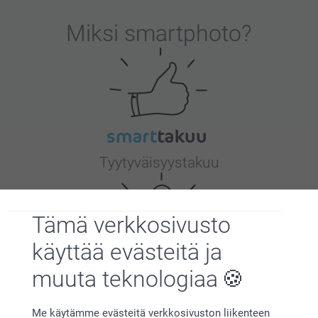
Miksi
smartphoto
?
Tyytyväisyystakuu
Tämä verkkosivusto
käyttää evästeitä ja
muuta teknologiaa
Bonusta kaikista tilauksista
Me käytämme evästeitä verkkosivuston liikenteen