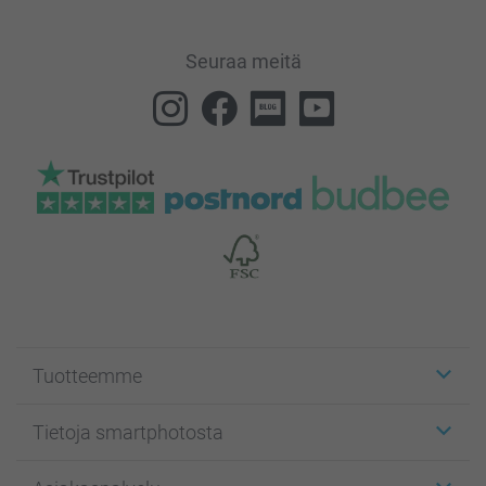
Seuraa meitä
Tuotteemme
Etiketit
Tietoja smartphotosta
Kuvakortit
Kuvalahjat
Tietoja smartphotosta