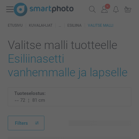
ETUSIVU
KUVALAHJAT
ESILIINA
VALITSE MALLI
Valitse malli tuotteelle
Esiliinasetti
vanhemmalle ja lapselle
Tuoteselostus:
72
81 cm
Filters
25 käytettävissä olevaa mallia