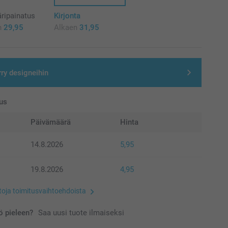
ripainatus
Kirjonta
n
29,95
Alkaen
31,95
rry designeihin
us
Päivämäärä
Hinta
14.8.2026
5,95
19.8.2026
4,95
etoja toimitusvaihtoehdoista
 pieleen?
Saa uusi tuote ilmaiseksi