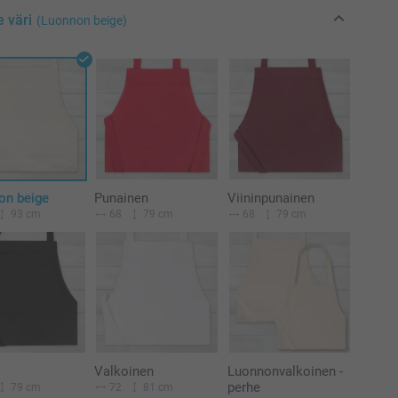
e väri
(Luonnon beige)
on beige
Punainen
Viininpunainen
93 cm
68
79 cm
68
79 cm
Valkoinen
Luonnonvalkoinen -
perhe
79 cm
72
81 cm