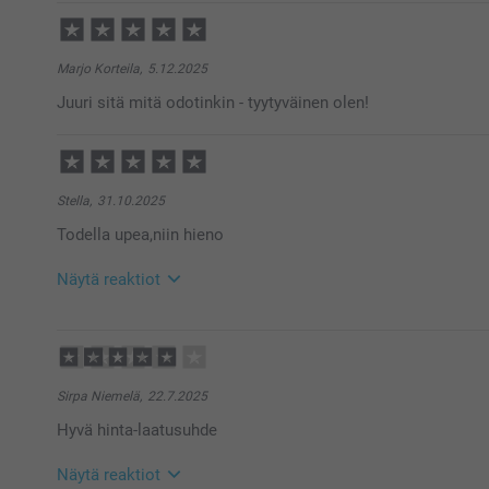
22.1.2026
12:58
Hei Karin!
Kiitos sydämellisesti 5 tähdestä ja palautteestasi! 💕 
Marjo Korteila,
5.12.2025
Tervetuloa pian uudelleen smartphoto.fi-sivustolle!
Juuri sitä mitä odotinkin - tyytyväinen olen!
Lämpimin kiitoksin,
Kaisa@smartphoto
Stella,
31.10.2025
Todella upea,niin hieno
Näytä reaktiot
4.11.2025
12:21
Hei Stella!
Suuret kiitokset 5 tähdestä ja palautteesta, olemme kii
Sirpa Niemelä,
22.7.2025
Lämpimin terveisin,
Hyvä hinta-laatusuhde
Kaisa@smartphoto
Näytä reaktiot