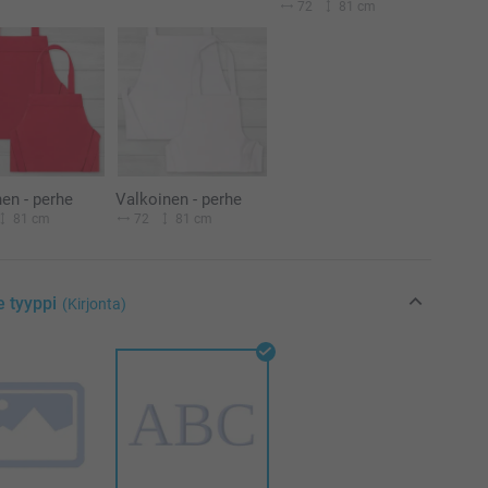
72
81 cm
en - perhe
Valkoinen - perhe
81 cm
72
81 cm
e tyyppi
(Kirjonta)