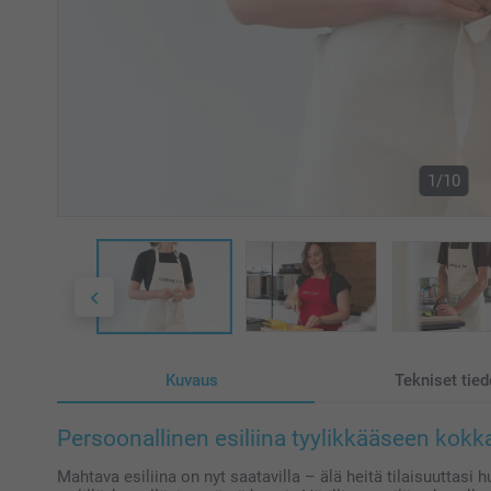
1/10
Kuvaus
Tekniset tied
Persoonallinen esiliina tyylikkääseen kok
Mahtava esiliina on nyt saatavilla – älä heitä tilaisuuttasi