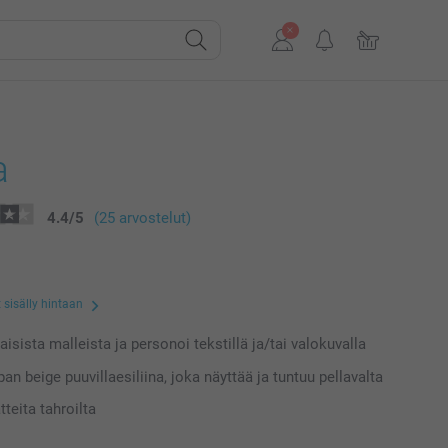
a
4.4
/
5
(25 arvostelut)
 sisälly hintaan
laisista malleista ja personoi tekstillä ja/tai valokuvalla
an beige puuvillaesiliina, joka näyttää ja tuntuu pellavalta
teita tahroilta