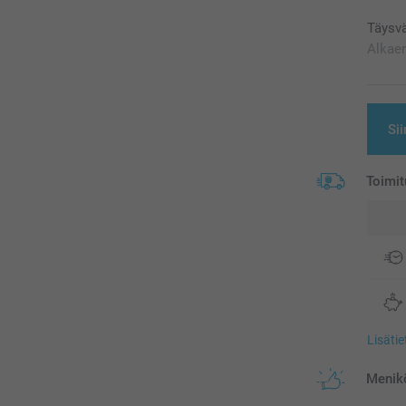
Täysvä
Alkae
Sii
Toimit
Lisäti
Menikö