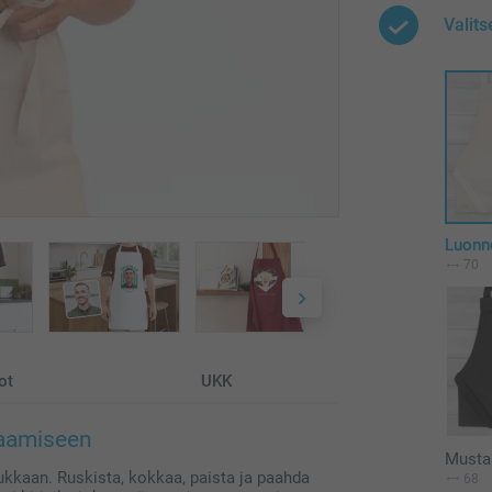
Valits
Luonn
70
ot
UKK
kaamiseen
Musta
 hukkaan. Ruskista, kokkaa, paista ja paahda
68