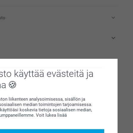
sto
at euroina, sisältävät arvonlisäveron ja eivät sisällä
t tuotteet
to käyttää evästeitä ja
uuta
Patalaput - 2 kpl
aa
20,95
(1 arvostelut)
on liikenteen analysoimisessa, sisällön ja
siaalisen median toimintojen tarjoamisessa.
äyttöäsi koskevia tietoja sosiaalisen median,
ippurimylly
Teekuppi
kumppaneillemme. Voit lukea lisää
14,95
(12 arvostelut)