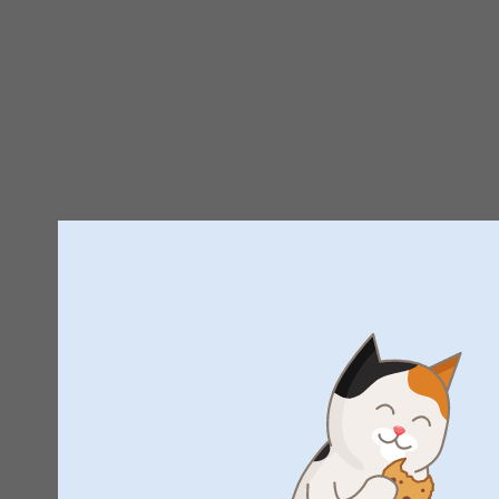
Trustpilot tuotearvostelut
4.4
STÄ
5
Kaikki arvostelut (25)
5 Tähtiä
4 Tähtiä
3 Tähtiä