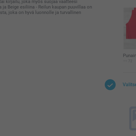
 tai kirjailu, joka myös suojaa vaatteesi
ja Beige esiliina - Reilun kaupan puuvillaa on
a, joka on hyvä luonnolle ja turvallinen
Punain
72
Valits