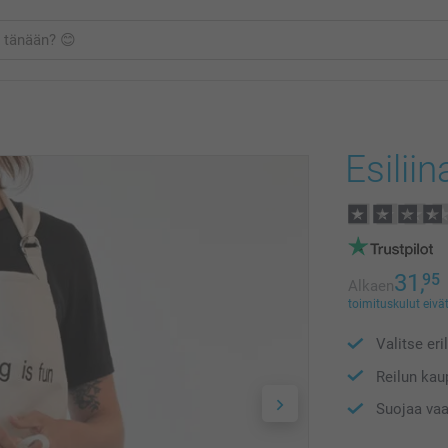
Esiliin
31,
95
Alkaen
toimituskulut eivät
Valitse eri
Reilun kaup
Suojaa vaat