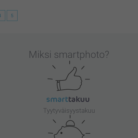
4
5
, että pidät esiliinasta – ei ole mitään
nassa! 😄
Miksi
smartphoto
?
Tyytyväisyystakuu