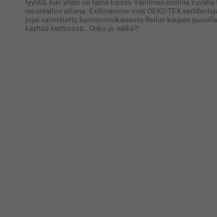
tyylillä, kun ylläsi on tämä kaunis Värillinen esiliina kuvalla
ruoanlaiton aikana. Esiliinamme ovat OEKO-TEX-sertifioituja 
jopa valmistettu luonnonmukaisesta Reilun kaupan puuvillast
käyttää keittiössä.. Onko jo nälkä?!