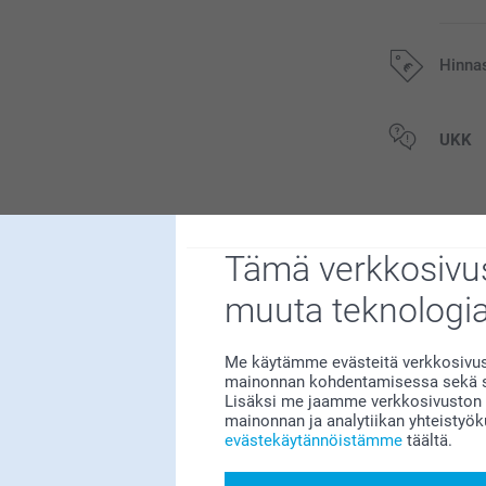
Hinna
Kaikki hinnat ov
UKK
postikuluja.
Liittyvä
Tämä verkkosivus
Kieli
Leikkuulauta p
muuta teknologi
3 mallia
Alkaen
25,95
Me käytämme evästeitä verkkosivust
(3 arvostelut)
mainonnan kohdentamisessa sekä so
Lisäksi me jaamme verkkosivuston k
Suolamylly & P
17
mainonnan ja analytiikan yhteistyö
evästekäytännöistämme
täältä.
4 mallia
4
Alkaen
44,95
2