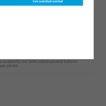
Vain pakolliset evästeet
äivälahjat
änä juhlimme romantiikkaa ja rakkautta kaikkialla
 Helmikuun 14. päivä on aika saada kumppanisi,
omiehesi, poikaystäväsi tai tyttöystäväsi tuntemaan
la erityiseksi. Näytä heille kuinka paljon arvostat heitä
ille ainutlaatuisen ja henkilökohtaisen lahjan! Olipa
panisi mieltymykset ja kiinnostuksen kohteet mitkä
dät varmasti täydellisen lahjan yllättääksesi hänet.
isella lahjalla Smartphotalta ja ehkä ylimääräisillä
ja suudelmilla teet tästä ystävänpäivästä kaikkien
haan päivän!