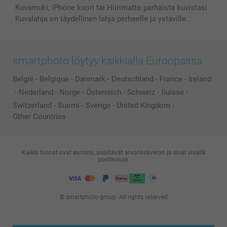
Kuvamuki, iPhone kuori tai Hiirimatto parhaista kuvistasi.
Kuvalahja on täydellinen lahja perheelle ja ystäville.
smartphoto löytyy kaikkialla Euroopassa
België
-
Belgique
-
Danmark
-
Deutschland
-
France
-
Ireland
-
Nederland
-
Norge
-
Österreich
-
Schweiz
-
Suisse
-
Switzerland
-
Suomi
-
Sverige
-
United Kingdom
-
Other Countries
Kaikki hinnat ovat euroina, sisältävät arvonlisäveron ja eivät sisällä
postikuluja.
© smartphoto group. All rights reserved