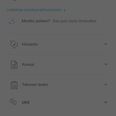
Lisätietoja toimitusvaihtoehdoista
Menikö pieleen?
Saa uusi tuote ilmaiseksi
Hinnasto
Kaikki hinnat ovat euroina, sisältävät arvonlisäveron ja
Kuvaus
eivät sisällä postikuluja.
Tekniset tiedot
UKK