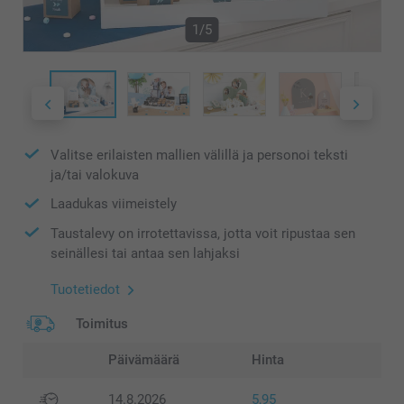
1/5
Valitse erilaisten mallien välillä ja personoi teksti
ja/tai valokuva
Laadukas viimeistely
Taustalevy on irrotettavissa, jotta voit ripustaa sen
seinällesi tai antaa sen lahjaksi
Tuotetiedot
Toimitus
Päivämäärä
Hinta
14.8.2026
5,95