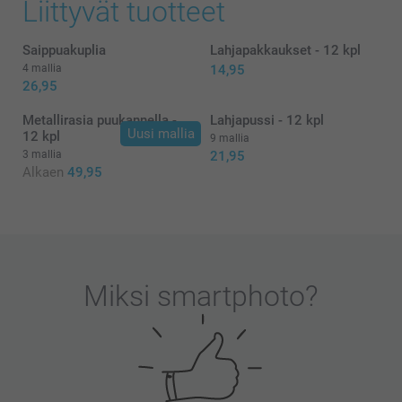
Liittyvät tuotteet
Saippuakuplia
Lahjapakkaukset - 12 kpl
4 mallia
14,95
26,95
Metallirasia puukannella -
Lahjapussi - 12 kpl
Uusi mallia
12 kpl
9 mallia
3 mallia
21,95
Alkaen
49,95
Miksi
smartphoto
?