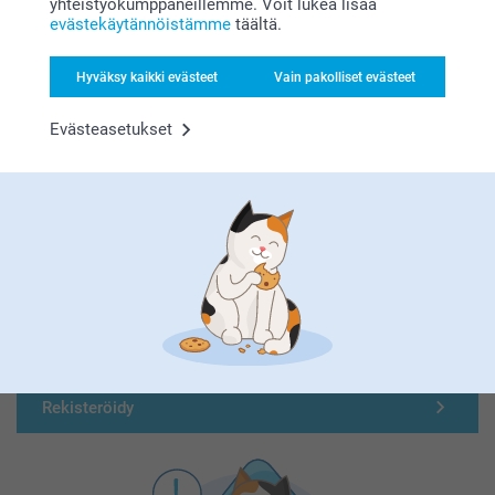
yhteistyökumppaneillemme. Voit lukea lisää
evästekäytännöistämme
täältä.
Hyväksy kaikki evästeet
Vain pakolliset evästeet
Evästeasetukset
Olemme täällä sinun vuoksesi
Tilaa uutiskirje
Kirjoita sähköpostiosoitteesi tähän
Rekisteröidy