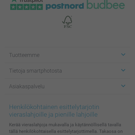
Tuotteemme
Etiketit
Tietoja smartphotosta
Kuvakortit
Kuvalahjat
Tietoja smartphotosta
Asiakaspalvelu
Kuvakirjat
Affiliate ohjelma
Canvas & Seinäkoristeet
Yleinen tietosuojalausunto
Ota yhteyttä & FAQ
Valokuvat, Julisteet & Taskukirjat
Evästekäytäntö
100% tyytyväisyystakuu
Henkilökohtainen esittelytarjotin
Kännykkä & Tabletti
Sivukartta
smartbonus
vieraslahjoille ja pienille lahjoille
MyNameBook
Ehdot/takuut
Hinnat & maksutavat
Kerää vieraslahjoja mukavalla ja käytännöllisellä tavalla
Kuvakalenterit & Päivyrit
Investor Relations
Tilausten tila
tällä henkilökohtaisella esittelytarjottimella. Takaosa on