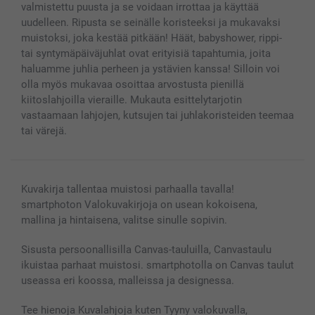
Valokuvakehykset & Lisätarvikkeet
valmistettu puusta ja se voidaan irrottaa ja käyttää
Lahjakortti
uudelleen. Ripusta se seinälle koristeeksi ja mukavaksi
Kaikki kuvatuotteet
muistoksi, joka kestää pitkään! Häät, babyshower, rippi-
tai syntymäpäiväjuhlat ovat erityisiä tapahtumia, joita
haluamme juhlia perheen ja ystävien kanssa! Silloin voi
olla myös mukavaa osoittaa arvostusta pienillä
kiitoslahjoilla vieraille. Mukauta esittelytarjotin
vastaamaan lahjojen, kutsujen tai juhlakoristeiden teemaa
tai värejä.
Kuvakirja tallentaa muistosi parhaalla tavalla!
smartphoton Valokuvakirjoja on usean kokoisena,
mallina ja hintaisena, valitse sinulle sopivin.
Sisusta persoonallisilla Canvas-tauluilla, Canvastaulu
ikuistaa parhaat muistosi. smartphotolla on Canvas taulut
useassa eri koossa, malleissa ja designessa.
Tee hienoja Kuvalahjoja kuten Tyyny valokuvalla,