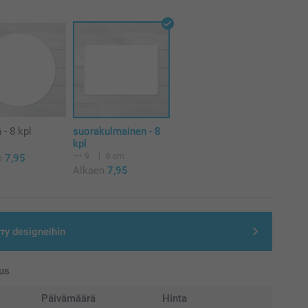
 - 8 kpl
suorakulmainen - 8
kpl
m
9
6 cm
n
7,95
Alkaen
7,95
rry designeihin
us
Päivämäärä
Hinta