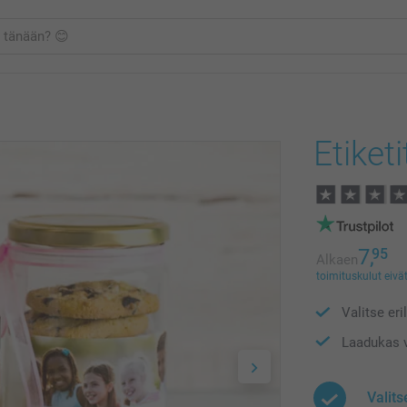
Etiketi
7,
95
Alkaen
toimituskulut eivät
Valitse eri
Laadukas v
Valit