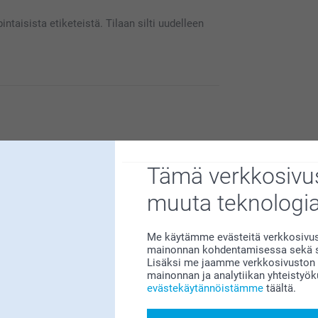
pintaisista etiketeistä. Tilaan silti uudelleen
ä pidät tilaamistasi Etiketeistä :)
tteessa.
Tämä verkkosivus
muuta teknologi
Me käytämme evästeitä verkkosivust
mainonnan kohdentamisessa sekä so
lle erittäin tärkeää.
Lisäksi me jaamme verkkosivuston k
ava lisätä pulloetiketiksi ja tehdä siitä
mainonnan ja analytiikan yhteistyö
evästekäytännöistämme
täältä.