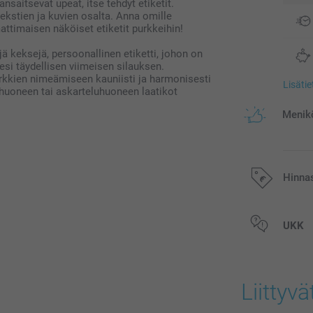
nsaitsevat upeat, itse tehdyt etiketit.
 tekstien ja kuvien osalta. Anna omille
ttimaisen näköiset etiketit purkkeihin!
jä keksejä, persoonallinen etiketti, johon on
esi täydellisen viimeisen silauksen.
urkkien nimeämiseen kauniisti ja harmonisesti
Lisäti
nhuoneen tai askarteluhuoneen laatikot
Menikö
Hinna
Kaikki hinnat ov
UKK
postikuluja.
Liittyvä