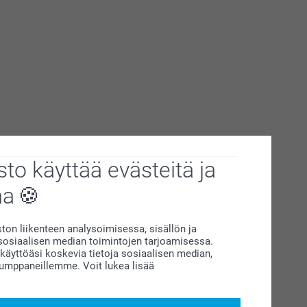
to käyttää evästeitä ja
aa
on liikenteen analysoimisessa, sisällön ja
siaalisen median toimintojen tarjoamisessa.
äyttöäsi koskevia tietoja sosiaalisen median,
kumppaneillemme. Voit lukea lisää