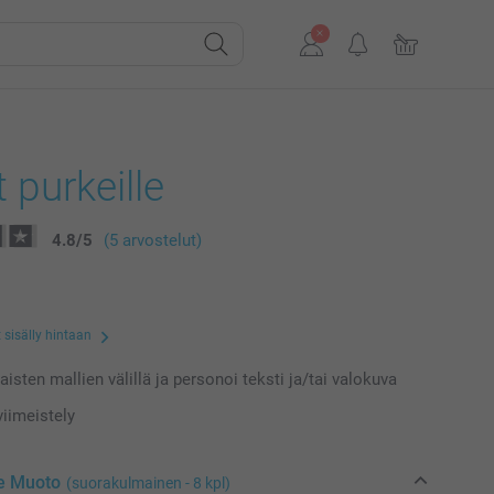
t purkeille
4.8
/
5
(5 arvostelut)
 sisälly hintaan
laisten mallien välillä ja personoi teksti ja/tai valokuva
iimeistely
se Muoto
(suorakulmainen - 8 kpl)