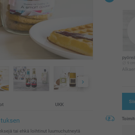
pyöreä
9 c
Alkae
Sii
ot
UKK
Toimit
kutuksen
 keksejä tai ehkä loihtinut luumuchutneytä