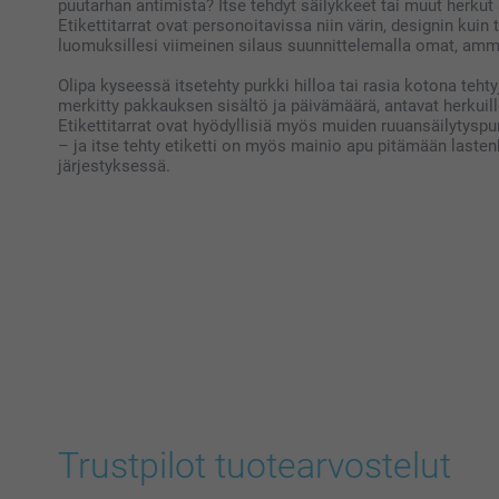
puutarhan antimista? Itse tehdyt säilykkeet tai muut herkut a
Etikettitarrat ovat personoitavissa niin värin, designin kuin
luomuksillesi viimeinen silaus suunnittelemalla omat, amma
Olipa kyseessä itsetehty purkki hilloa tai rasia kotona tehty
merkitty pakkauksen sisältö ja päivämäärä, antavat herkuill
Etikettitarrat ovat hyödyllisiä myös muiden ruuansäilytysp
– ja itse tehty etiketti on myös mainio apu pitämään laste
järjestyksessä.
Trustpilot tuotearvostelut