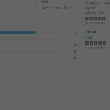
Kieli
Tarrat joululahj
4 mallia
Alkaen
7,95
(6 arvostelut)
Etiketit
4
7,95
1
0
(1 arvostelut)
0
0