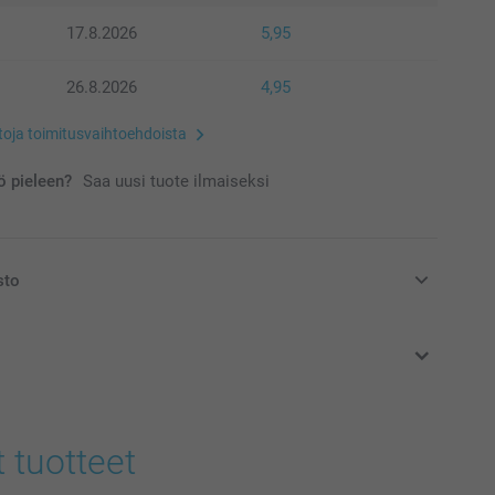
17.8.2026
5,95
26.8.2026
4,95
etoja toimitusvaihtoehdoista
 pieleen?
Saa uusi tuote ilmaiseksi
sto
at euroina, sisältävät arvonlisäveron ja eivät sisällä
t tuotteet