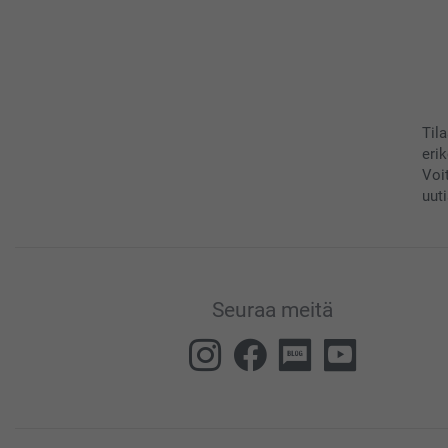
Til
eri
Voi
uuti
Seuraa meitä