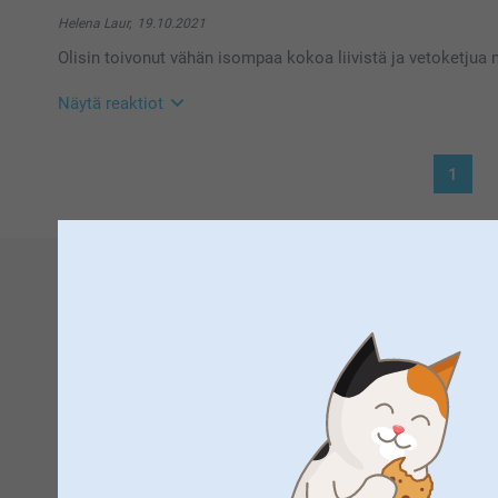
Hei Martti!
Suuret kiitokset 5 tähdestä ja palautteesta, se on meil
Helena Laur,
19.10.2021
heijastinliivistä :)
Olisin toivonut vähän isompaa kokoa liivistä ja vetoketjua m
Lämpimin kiitoksin,
Kaisa/ Smartphoto
Näytä reaktiot
20.10.2021
1
08:38
Hei Helena
Suuret kiitokset 4 tähdestä ja palautteesta, se on me
eteenpäin.
Kiva että pidät heijastinliivistä, ja että siitä on iloa p
Lämpimin kiitoksin,
Smartphoto