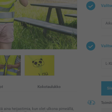
Valits
Valits
ot
Kokotaulukko
Sii
Toimit
 aina heijastimia, kun olet ulkona pimeällä,