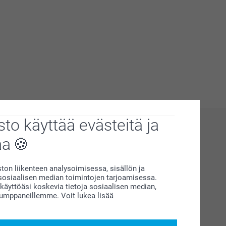
to käyttää evästeitä ja
aa
on liikenteen analysoimisessa, sisällön ja
siaalisen median toimintojen tarjoamisessa.
äyttöäsi koskevia tietoja sosiaalisen median,
kumppaneillemme. Voit lukea lisää