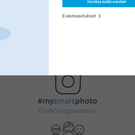
Hyväksy kaikki evästeet
Tyytyväisyystakuu
Evästeasetukset
Bonusta kaikista tilauksista
Etsitkö inspiraatiota?