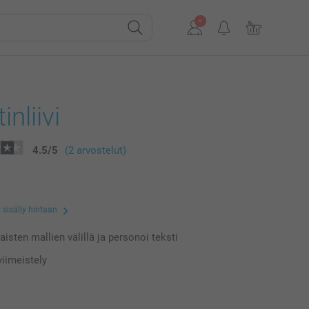
inliivi
4.5
/
5
(2 arvostelut)
 sisälly hintaan
laisten mallien välillä ja personoi teksti
iimeistely