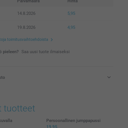
Päivämäärä
Hinta
14.8.2026
5,95
19.8.2026
4,95
etoja toimitusvaihtoehdoista
 pieleen?
Saa uusi tuote ilmaiseksi
sto
at euroina, sisältävät arvonlisäveron ja eivät sisällä
t tuotteet
kuvalla
Persoonallinen jumppapussi
19,95