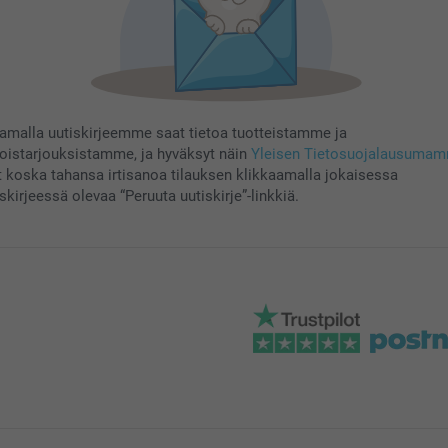
aamalla uutiskirjeemme saat tietoa tuotteistamme ja
koistarjouksistamme, ja hyväksyt näin
Yleisen Tietosuojalausuma
t koska tahansa irtisanoa tilauksen klikkaamalla jokaisessa
skirjeessä olevaa “Peruuta uutiskirje”-linkkiä.