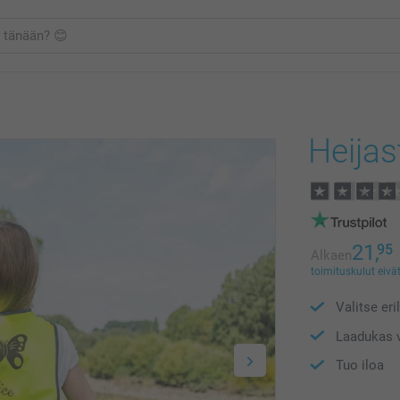
Heijast
21,
95
Alkaen
toimituskulut eivät
Valitse eri
Laadukas v
Tuo iloa