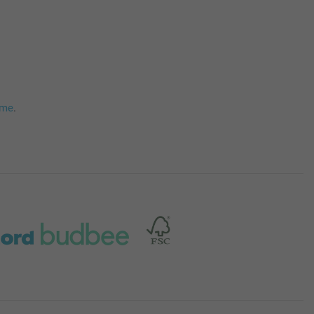
mme
.