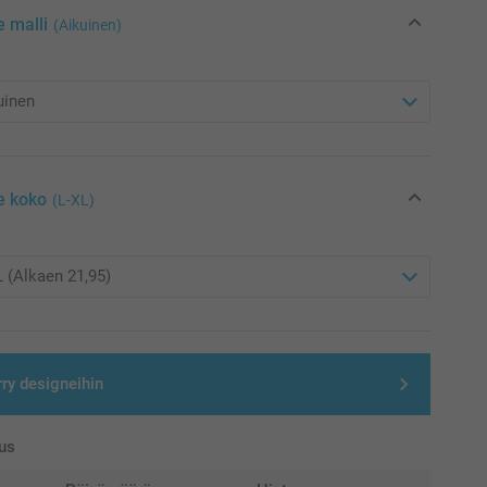
e malli
(Aikuinen)
e koko
(L-XL)
rry designeihin
us