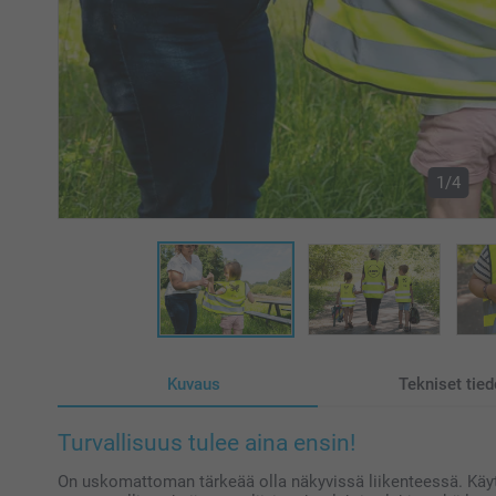
1/4
Kuvaus
Tekniset tied
Turvallisuus tulee aina ensin!
On uskomattoman tärkeää olla näkyvissä liikenteessä. Käytä