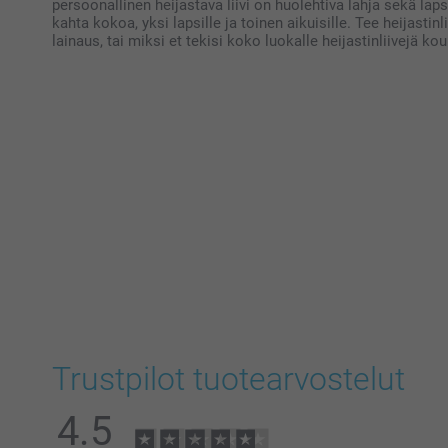
persoonallinen heijastava liivi on huolehtiva lahja sekä lapsi
kahta kokoa, yksi lapsille ja toinen aikuisille. Tee heijastin
lainaus, tai miksi et tekisi koko luokalle heijastinliivejä ko
Trustpilot tuotearvostelut
4.5