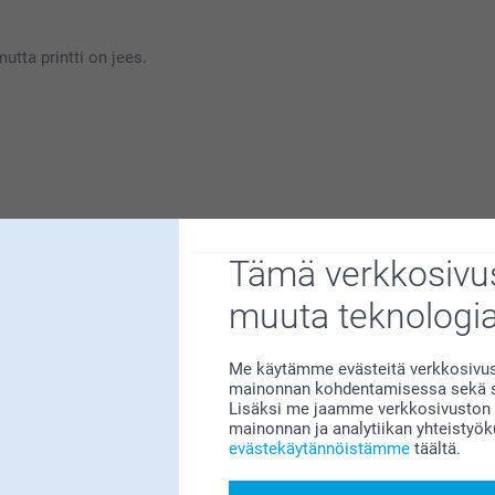
le erittäin tärkeää. Kiva että pidät
utta printti on jees.
ille erittäin tärkeää. Lähetän toivomuksen
itkäksi aikaa!
Tämä verkkosivus
Miksi
smartphoto
?
muuta teknologi
Me käytämme evästeitä verkkosivust
mainonnan kohdentamisessa sekä so
Lisäksi me jaamme verkkosivuston k
mainonnan ja analytiikan yhteistyö
evästekäytännöistämme
täältä.