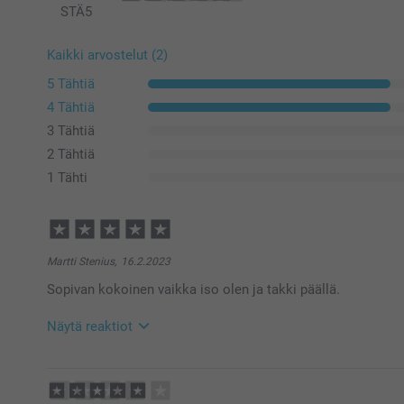
STÄ
5
Kaikki arvostelut (2)
5 Tähtiä
4 Tähtiä
3 Tähtiä
2 Tähtiä
1 Tähti
Martti Stenius,
16.2.2023
Sopivan kokoinen vaikka iso olen ja takki päällä.
Näytä reaktiot
20.2.2023
11:43