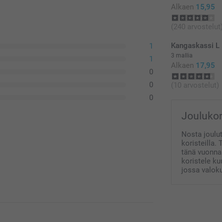
Alkaen
15,95
(240 arvostelut
Kangaskassi L
1
3 mallia
1
Alkaen
17,95
0
0
(10 arvostelut)
0
Joulukor
Nosta joulut
koristeilla.
tänä vuonna.
koristele ku
jossa valoku