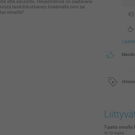
lle että aikuisille. Heijastinliiviä on saatavana
liivistä henkilökohtainen lisäämällä nimi tai
ulun nimellä?
Lisäti
Menikö
Hinna
Kaikki hinnat ov
postikuluja.
Liittyvä
T-paita omalla 
Yli 10 mallia