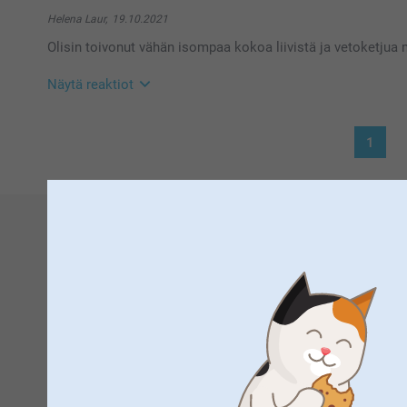
Hei Martti!
Suuret kiitokset 5 tähdestä ja palautteesta, se on meil
Helena Laur,
19.10.2021
heijastinliivistä :)
Olisin toivonut vähän isompaa kokoa liivistä ja vetoketjua m
Lämpimin kiitoksin,
Kaisa/ Smartphoto
Näytä reaktiot
20.10.2021
1
08:38
Hei Helena
Suuret kiitokset 4 tähdestä ja palautteesta, se on me
eteenpäin.
Kiva että pidät heijastinliivistä, ja että siitä on iloa p
Lämpimin kiitoksin,
Smartphoto