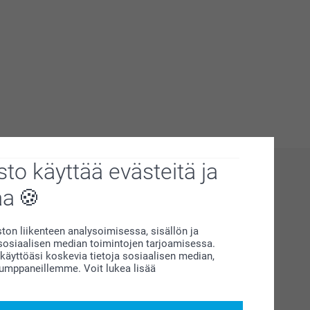
to käyttää evästeitä ja
aa
on liikenteen analysoimisessa, sisällön ja
siaalisen median toimintojen tarjoamisessa.
äyttöäsi koskevia tietoja sosiaalisen median,
kumppaneillemme. Voit lukea lisää