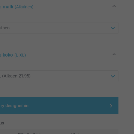
e malli
(Aikuinen)
e koko
(L-XL)
rry designeihin
us