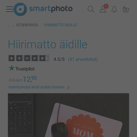
ÄITIENPÄIVÄ
HIIRIMATTO ÄIDILLE
Hiirimatto äidille
4.5
/
5
(41 arvostelut)
12,
95
Alkaen
toimituskulut eivät sisälly hintaan