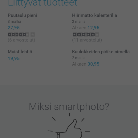
Liittyvät tuotteet
Lämpimin kiitoksin,
Kaisa@smartphoto
Puutaulu pieni
Hiirimatto kalenterilla
3 mallia
2 mallia
27,95
Alkaen
12,95
(6 arvostelut)
(11 arvostelut)
Muistilehtiö
Kuulokkeiden pidike nimellä
19,95
2 mallia
Alkaen
30,95
Miksi
smartphoto
?