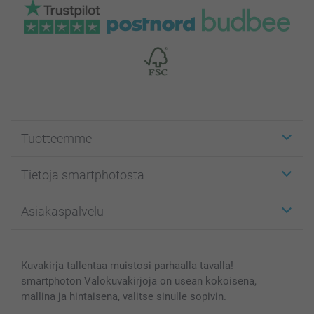
Tuotteemme
Etiketit
Tietoja smartphotosta
Kuvakortit
Kuvalahjat
Tietoja smartphotosta
Asiakaspalvelu
Kuvakirjat
Affiliate ohjelma
Canvas & Seinäkoristeet
Yleinen tietosuojalausunto
Ota yhteyttä & FAQ
Valokuvat, Julisteet & Taskukirjat
Evästekäytäntö
100% tyytyväisyystakuu
Kuvakirja tallentaa muistosi parhaalla tavalla!
Kännykkä & Tabletti
Sivukartta
smartbonus
smartphoton Valokuvakirjoja on usean kokoisena,
MyNameBook
Ehdot/takuut
Hinnat & maksutavat
mallina ja hintaisena, valitse sinulle sopivin.
Kuvakalenterit & Päivyrit
Investor Relations
Tilausten tila