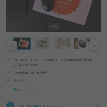
1/12
Valitse erilaisten mallien välillä ja personoi teksti
ja/tai valokuva
Laadukas viimeistely
Tuo iloa
Tuotetiedot
Valitse tuote
(Hiirimatto)