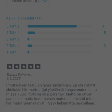
Kaikki arvostelut (41)
5 Tähtiä
31
4 Tähtiä
5
3 Tähtiä
1
2 Tähtiä
3
1 Tähti
1
Tommi Suhonen,
9.6.2025
Printtauksen laatu on lähes täydellinen. En ole nähnyt
yhtäkään hiirimattoa (tai ylipäänsä kangasmateriaalia)
missä kuviointi/kuva olisi parempi. Matto on ohuen
puoleinen mutta kumimainen materiaali on sitä mitä
hiirimatot yleensä ovat. Pysyy liukumatta paikoillaan.