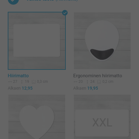
Hiirimatto
Ergonominen hiirimatto
27
19
20
24
0,3 cm
0,2 cm
Alkaen
12,95
Alkaen
19,95