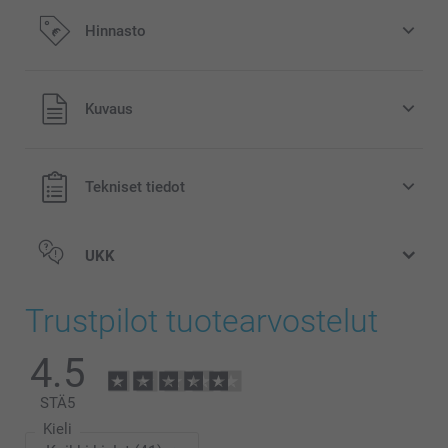
Hinnasto
Kaikki hinnat ovat euroina, sisältävät arvonlisäveron ja
Kuvaus
eivät sisällä postikuluja.
Tekniset tiedot
UKK
Trustpilot tuotearvostelut
4.5
STÄ
5
Kieli