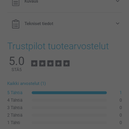
Kuvaus
eivät sisällä postikuluja.
Alkuperäinen Miffy-säästöpossu saatavilla kolmessa
värissä
Voidaan käyttää lastenhuoneen koristeena
Tekniset tiedot
Helppo puhdistaa, valmistettu pölyä hylkivästä,
rikkoutumattomasta PVC:stä, jossa ei ole ftalaatteja
Mitat: 12 cm (korkeus) x 6 cm (halkaisija)
Trustpilot tuotearvostelut
5.0
STÄ
5
Kaikki arvostelut (1)
5 Tähtiä
1
4 Tähtiä
0
3 Tähtiä
0
2 Tähtiä
0
1 Tähti
0