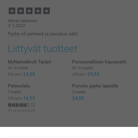
Maria Hakanen,
3.1.2022
Pyyhe oli pehmeä ja painatus nätti
Liittyvät tuotteet
MyNameBook Taidot
Persoonallinen Vauvasetti
Yli 10 mallia
Yli 10 mallia
Alkaen
24,50
Alkaen
29,95
Pehmolelu
Poncho pyyhe lapselle
7 mallia
3 mallia
Alkaen
16,95
34,95
(9 arvostelut)