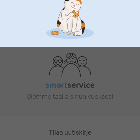
Etsitkö inspiraatiota?
Olemme täällä sinun vuoksesi
Tilaa uutiskirje