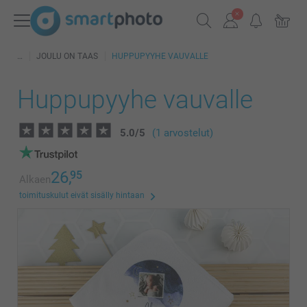
JOULU ON TAAS
HUPPUPYYHE VAUVALLE
Huppupyyhe vauvalle
5.0
/
5
(1 arvostelut)
26,
95
Alkaen
toimituskulut eivät sisälly hintaan