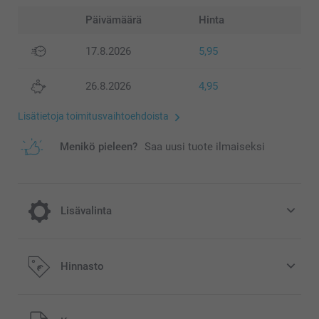
Päivämäärä
Hinta
17.8.2026
5,95
26.8.2026
4,95
Lisätietoja toimitusvaihtoehdoista
Menikö pieleen?
Saa uusi tuote ilmaiseksi
Lisävalinta
Lisää tilaukseesi Miffy säästöpossu
Hinnasto
15,95/kpl
Kaikki hinnat ovat euroina, sisältävät arvonlisäveron ja