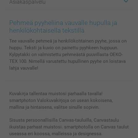
Asiakaspalvelu
Kuvakirjat
Affiliate ohjelma
Canvas & Seinäkoristeet
Yleinen tietosuojalausunto
Ota yhteyttä & FAQ
Valokuvat, Julisteet & Taskukirjat
Evästekäytäntö
100% tyytyväisyystakuu
Pehmeä pyyheliina vauvalle hupulla ja
Kännykkä & Tabletti
Sivukartta
smartbonus
henkilökohtaisella tekstillä
MyNameBook
Ehdot/takuut
Hinnat & maksutavat
Tee vauvalle pehmeä ja henkilökohtainen pyyhe, jossa on
Kuvakalenterit & Päivyrit
Investor Relations
Tilausten tila
huppu. Teksti ja kuvio on painettu pyyhkeen huppuun.
Valokuvakehykset & Lisätarvikkeet
Kylpytakki on valmistettu pehmeästä puuvillasta OEKO-
Lahjakortti
TEX 100. Nimellä varustettu hupullinen pyyhe on loistava
Kaikki kuvatuotteet
lahja vauvalle!
Kuvakirja tallentaa muistosi parhaalla tavalla!
smartphoton Valokuvakirjoja on usean kokoisena,
mallina ja hintaisena, valitse sinulle sopivin.
Sisusta persoonallisilla Canvas-tauluilla, Canvastaulu
ikuistaa parhaat muistosi. smartphotolla on Canvas taulut
useassa eri koossa, malleissa ja designessa.