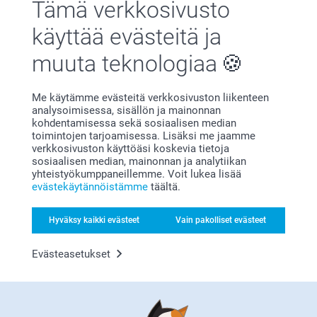
Tämä verkkosivusto
Miksi
smartphoto
?
käyttää evästeitä ja
muuta teknologiaa
Me käytämme evästeitä verkkosivuston liikenteen
analysoimisessa, sisällön ja mainonnan
kohdentamisessa sekä sosiaalisen median
toimintojen tarjoamisessa. Lisäksi me jaamme
verkkosivuston käyttöäsi koskevia tietoja
sosiaalisen median, mainonnan ja analytiikan
Tyytyväisyystakuu
yhteistyökumppaneillemme. Voit lukea lisää
evästekäytännöistämme
täältä.
Hyväksy kaikki evästeet
Vain pakolliset evästeet
Evästeasetukset
Bonusta kaikista tilauksista