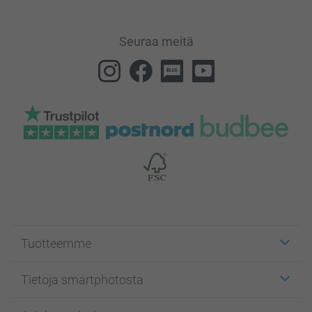
Seuraa meitä
Tuotteemme
Etiketit
Tietoja smartphotosta
Kuvakortit
Kuvalahjat
Tietoja smartphotosta