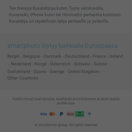
Tee hienoja Kuvalahjoja kuten Tyyny valokuvalla,
Kuvamuki, iPhone kuori tai Hiirimatto parhaista kuvistasi.
Kuvalahja on täydellinen lahja perheelle ja ystäville.
smartphoto löytyy kaikkialla Euroopassa
België
-
Belgique
-
Danmark
-
Deutschland
-
France
-
Ireland
-
Nederland
-
Norge
-
Österreich
-
Schweiz
-
Suisse
-
Switzerland
-
Suomi
-
Sverige
-
United Kingdom
-
Other Countries
Kaikki hinnat ovat euroina, sisältävät arvonlisäveron ja eivät sisällä
postikuluja.
© smartphoto group. All rights reserved