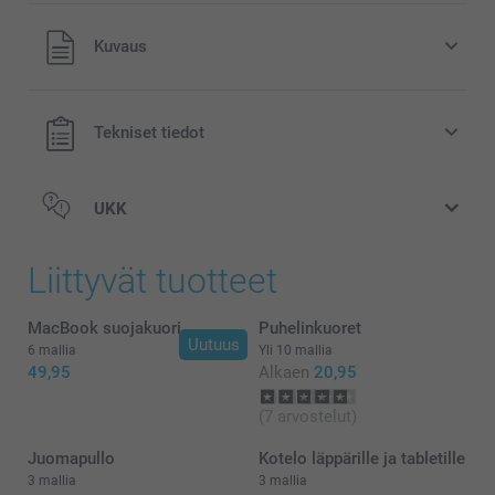
Kaikki hinnat ovat euroina, sisältävät arvonlisäveron ja
Kuvaus
eivät sisällä postikuluja.
Tekniset tiedot
UKK
Liittyvät tuotteet
MacBook suojakuori
Puhelinkuoret
Uutuus
6 mallia
Yli 10 mallia
49,95
Alkaen
20,95
(7 arvostelut)
Juomapullo
Kotelo läppärille ja tabletille
3 mallia
3 mallia