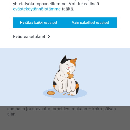
sopii ihanteellisesti jokapäiväiseen kuljettamiseen ja
yhteistyökumppaneillemme. Voit lukea lisää
pitkäaikaiseen käyttöön.
evästekäytännöistämme
täältä.
Hyväksy kaikki evästeet
Vain pakolliset evästeet
Tukevat iPad Air -suojakuoret
Tukevat iPad Air -suojakuoremme on suunniteltu
Evästeasetukset
kestämään arjen haasteissa ja tarjoamaan luotettavaa
suojaa iPad Air 4-, Air 5- ja Air 6 -malleille. Näissä
koteloissa on joustava etuläppä ja läpinäkyvä kova
takakuori, jotka luovat tasapainoisen iPad Airin etu-, taka-
ja sivuosia suojaavan rakenteen lisäämättä koteloon
turhaa painoa. Materiaali suojaa näyttöä hellävaraisesti
päivittäisessä käytössä. Taittuvan rakenteen ansiosta
kansi muuntuu moniasentoiseksi telineeksi tehden
vaihtamisesta kirjoittamisen, katselun, opiskelun tai
selailun välillä helppoa päivän aikana. Automaattisen
lepotilan ja herätystoiminnon ansiosta iPad Air reagoi
välittömästi kannen avaamisen tai sulkemiseen. Kotona,
koulussa tai tien päällä – suojakuoret antavat iPad Airillesi
suojaa ja joustavuutta tarpeidesi mukaan – koko päivän
ajan.