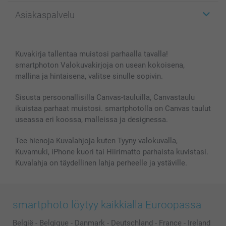
Kuvalahjat
Tietoja smartphotosta
Asiakaspalvelu
Kuvakirjat
Affiliate ohjelma
Canvas & Seinäkoristeet
Yleinen tietosuojalausunto
Ota yhteyttä & FAQ
Valokuvat, Julisteet & Taskukirjat
Evästekäytäntö
100% tyytyväisyystakuu
Kuvakirja tallentaa muistosi parhaalla tavalla!
Kännykkä & Tabletti
Sivukartta
smartbonus
smartphoton Valokuvakirjoja on usean kokoisena,
MyNameBook
Ehdot/takuut
Hinnat & maksutavat
mallina ja hintaisena, valitse sinulle sopivin.
Kuvakalenterit & Päivyrit
Investor Relations
Tilausten tila
Valokuvakehykset & Lisätarvikkeet
Sisusta persoonallisilla Canvas-tauluilla, Canvastaulu
ikuistaa parhaat muistosi. smartphotolla on Canvas taulut
Lahjakortti
useassa eri koossa, malleissa ja designessa.
Kaikki kuvatuotteet
Tee hienoja Kuvalahjoja kuten Tyyny valokuvalla,
Kuvamuki, iPhone kuori tai Hiirimatto parhaista kuvistasi.
Kuvalahja on täydellinen lahja perheelle ja ystäville.
smartphoto löytyy kaikkialla Euroopassa
België
-
Belgique
-
Danmark
-
Deutschland
-
France
-
Ireland