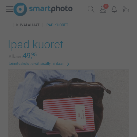
KUVALAHJAT
IPAD KUORET
Ipad kuoret
49,
95
Alkaen
toimituskulut eivät sisälly hintaan