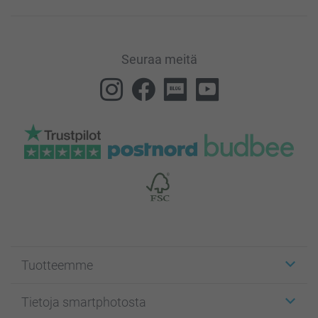
Seuraa meitä
Tuotteemme
Etiketit
Tietoja smartphotosta
Kuvakortit