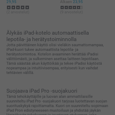
29,95
Alkaen
23,95
(2 arvostelut)
(9 arvostelut)
Älykäs iPad-kotelo automaattisella
lepotila- ja herätystoiminnolla
Jotta päivittäinen käyttö olisi vieläkin saumattomampaa,
iPad-kuori tukee automaattista lepotila- ja
herätystoimintoa. Kotelon avaaminen herättää iPadisi
välittömästi, ja sulkeminen asettaa laitteen lepotilaan.
Tämä säästää akun käyttöikää ja tekee iPadisi käytöstä
nopeampaa ja intuitiivisempaa, erityisesti kun vaihdat
tehtävien välillä.
Suojaava iPad Pro -suojakuori
Tämä tehokäyttäjille ja luovan alan ammattilaisille
suunniteltu iPad Pro -suojakuori tarjoaa luotettavan suojan
suorituskykyä rajoittamatta. Kuori on suunniteltu sopimaan
iPad Pron edistyneeseen muotoiluun ja yhdistää jäykän