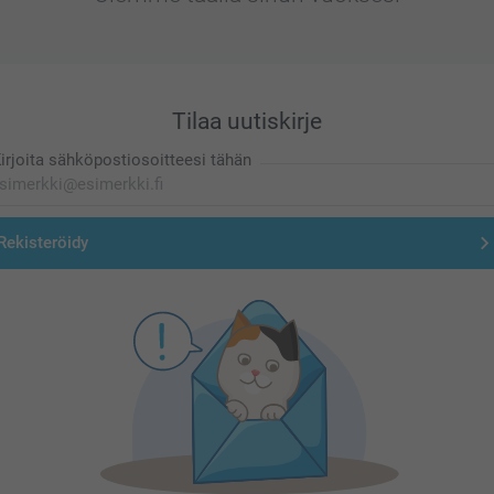
Tilaa uutiskirje
irjoita sähköpostiosoitteesi tähän
Rekisteröidy