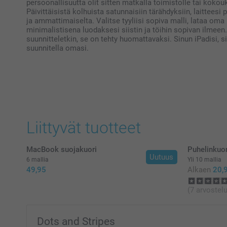
persoonallisuutta olit sitten matkalla toimistolle tai kokouk
Päivittäisistä kolhuista satunnaisiin tärähdyksiin, laitteesi
ja ammattimaiselta. Valitse tyyliisi sopiva malli, lataa oma
minimalistisena luodaksesi siistin ja töihin sopivan ilmee
suunnitteletkin, se on tehty huomattavaksi. Sinun iPadisi, si
suunnitella omasi.
Liittyvät tuotteet
MacBook suojakuori
Puhelinkuo
Uutuus
6 mallia
Yli 10 mallia
49,95
Alkaen
20,
(7 arvostelu
Dots and Stripes