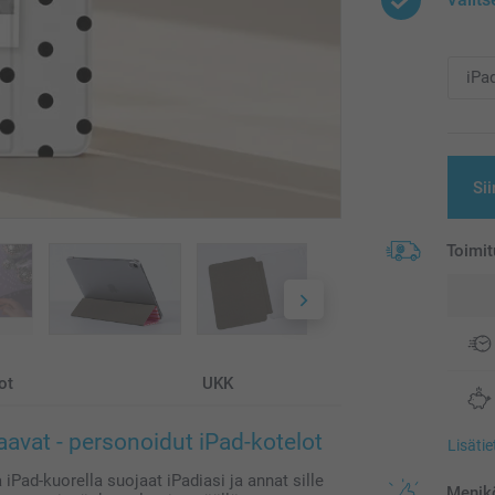
Sii
Toimit
ot
UKK
aavat - personoidut iPad-kotelot
Lisäti
 iPad-kuorella suojaat iPadiasi ja annat sille
Menikö