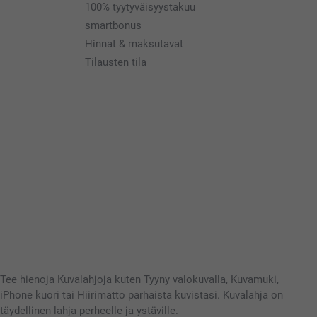
100% tyytyväisyystakuu
smartbonus
Hinnat & maksutavat
Tilausten tila
Tee hienoja Kuvalahjoja kuten Tyyny valokuvalla, Kuvamuki,
iPhone kuori tai Hiirimatto parhaista kuvistasi. Kuvalahja on
täydellinen lahja perheelle ja ystäville.