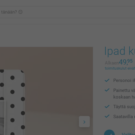
Ipad k
49,
95
Alkaen
toimituskulut eivät
Personoi iP
Painettu v
koskaan ha
Täyttä suoj
Saatavilla 
Valits