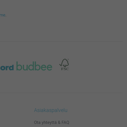
mme
.
Asiakaspalvelu
Ota yhteyttä & FAQ