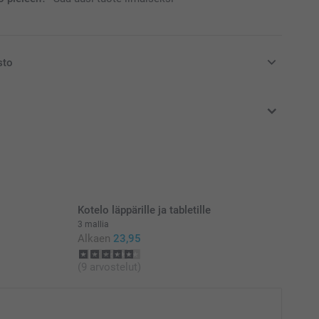
sto
at euroina, sisältävät arvonlisäveron ja eivät sisällä
Kotelo läppärille ja tabletille
3 mallia
Alkaen
23,95
(9 arvostelut)