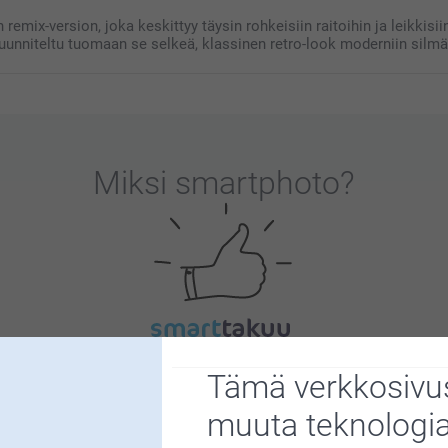
mix-version, joka keskittyy täysin rohkeisiin raitoihin ja leikkisii
 suunniteltu tuomaan se selkeä, klassinen retro-look moderniin silm
Miksi
smartphoto
?
Tyytyväisyystakuu
Tämä verkkosivus
muuta teknologi