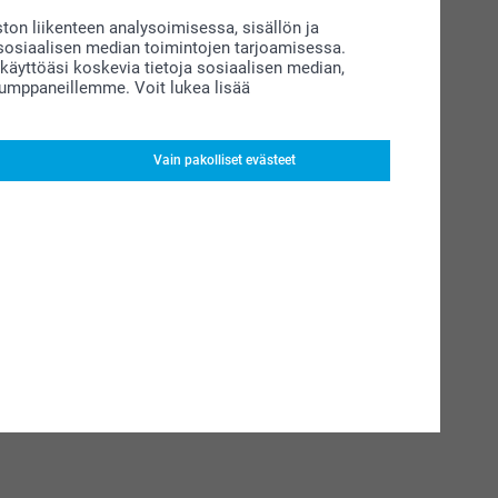
on liikenteen analysoimisessa, sisällön ja
siaalisen median toimintojen tarjoamisessa.
äyttöäsi koskevia tietoja sosiaalisen median,
kumppaneillemme. Voit lukea lisää
Vain pakolliset evästeet