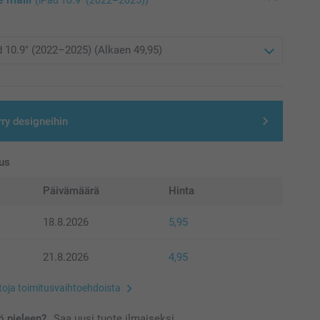
(iPad 10.9″ (2022–2025))
rry designeihin
us
Päivämäärä
Hinta
18.8.2026
5,95
21.8.2026
4,95
etoja toimitusvaihtoehdoista
 pieleen?
Saa uusi tuote ilmaiseksi