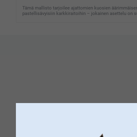
Tämä mallisto tarjoilee ajattomien kuosien äärimmäisen re
pastellisävyisiin karkkiraitoihin – jokainen asettelu on