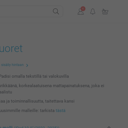
uoret
 sisälly hintaan
adisi omalla tekstillä tai valokuvilla
ärikkäänä, korkealaatuisena mattapainatuksena, joka ei
alistu
aa ja toiminnallisuutta, taitettava kansi
uusimmille malleille: tarkista
tästä
e malli