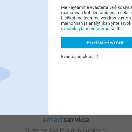
Me käytämme evästeitä verkkosivust
mainonnan kohdentamisessa sekä so
Lisäksi me jaamme verkkosivuston k
mainonnan ja analytiikan yhteistyö
Bonusta kaikista tilauksista
evästekäytännöistämme
täältä.
Hyväksy kaikki evästeet
Evästeasetukset
Etsitkö inspiraatiota?
Olemme täällä sinun vuoksesi