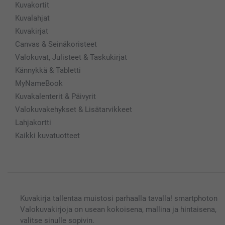
Kuvakortit
Kuvalahjat
Kuvakirjat
Canvas & Seinäkoristeet
Valokuvat, Julisteet & Taskukirjat
Kännykkä & Tabletti
MyNameBook
Kuvakalenterit & Päivyrit
Valokuvakehykset & Lisätarvikkeet
Lahjakortti
Kaikki kuvatuotteet
Kuvakirja tallentaa muistosi parhaalla tavalla! smartphoton
Valokuvakirjoja on usean kokoisena, mallina ja hintaisena,
valitse sinulle sopivin.