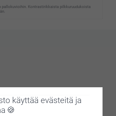
n pallokuvioihin. Kontrastirikkaista pilkkuruudukoista
ään.
to käyttää evästeitä ja
aa