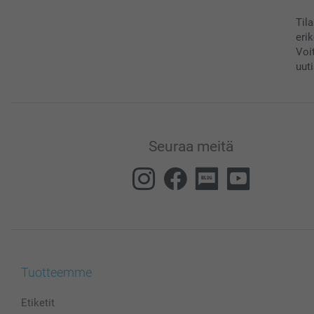
Til
eri
Voi
uuti
Seuraa meitä
Tuotteemme
Etiketit