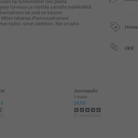
seen tai työskentelet tien päällä.
 pysyy turvassa ja näyttää samalla tyylikkäältä
 luomuksesi tai pidä se kauniin
n. Miten tahansa iPad-suojakuoresi
nun tyylisi, sinun sääntösi. Nyt on aika
Hinna
Kaikki hinnat ov
UKK
postikuluja.
ret
Juomapullo
3 mallia
95
29,95
t)
(2 arvostelut)