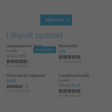
Kaisa @smartphoto
21.1.2026
10:44
Hei Julia!
Näytä lisää
Kiitokset palautteestasi, olemme kiitollisia siitä 🌸
Ethän epäröi ottaa yhteyttä asiakaspalveluun
Liittyvät tuotteet
saadaksesi apua, mikäli tarvitset sitä 😊
Lämpimin terveisin
Kaisa @smartphoto
Lahjapaketointi Tarrat
Muistivihko
Uusi mallia
6 mallia
7,95
Alkaen
9,95
(6 arvostelut)
(5 arvostelut)
Photo booth magneetit
Lasinaluset korkki
14,95
2 mallia
Alkaen
31,95
(22 arvostelut)
(6 arvostelut)