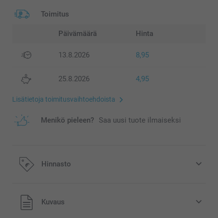
Toimitus
Päivämäärä
Hinta
13.8.2026
8,95
25.8.2026
4,95
Lisätietoja toimitusvaihtoehdoista
Menikö pieleen?
Saa uusi tuote ilmaiseksi
Hinnasto
Kaikki hinnat ovat euroina, sisältävät arvonlisäveron ja
Kuvaus
eivät sisällä postikuluja.