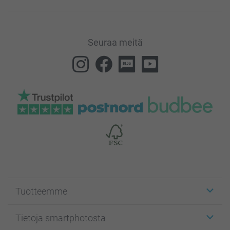
Seuraa meitä
Tuotteemme
Etiketit
Tietoja smartphotosta
Kuvakortit