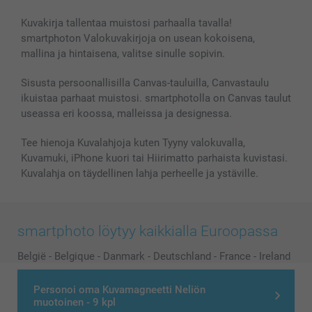
Kuvakirja tallentaa muistosi parhaalla tavalla!
smartphoton Valokuvakirjoja on usean kokoisena,
mallina ja hintaisena, valitse sinulle sopivin.
Sisusta persoonallisilla Canvas-tauluilla, Canvastaulu
ikuistaa parhaat muistosi. smartphotolla on Canvas taulut
useassa eri koossa, malleissa ja designessa.
Tee hienoja Kuvalahjoja kuten Tyyny valokuvalla,
Kuvamuki, iPhone kuori tai Hiirimatto parhaista kuvistasi.
Kuvalahja on täydellinen lahja perheelle ja ystäville.
smartphoto löytyy kaikkialla Euroopassa
België
-
Belgique
-
Danmark
-
Deutschland
-
France
-
Ireland
-
Nederland
-
Norge
-
Österreich
-
Schweiz
-
Suisse
-
Personoi oma Kuvamagneetti Neliön
Switzerland
-
Suomi
-
Sverige
-
United Kingdom
-
muotoinen - 9 kpl
Other Countries