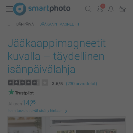
ISÄNPÄIVÄ
JÄÄKAAPPIMAGNEETTI
Jääkaappimagneetit
kuvalla – täydellinen
isänpäivälahja
3.6
/
5
(230 arvostelut)
14,
95
Alkaen
toimituskulut eivät sisälly hintaan