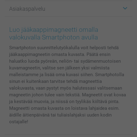
Kuvalahjat
Tietoja smartphotosta
Asiakaspalvelu
Kuvakirjat
Affiliate ohjelma
Canvas & Seinäkoristeet
Yleinen tietosuojalausunto
Ota yhteyttä & FAQ
Valokuvat, Julisteet & Taskukirjat
Evästekäytäntö
100% tyytyväisyystakuu
Luo jääkaappimagneetti omalla
Kännykkä & Tabletti
Sivukartta
smartbonus
valokuvalla Smartphoton avulla
MyNameBook
Ehdot/takuut
Hinnat & maksutavat
Smartphoton suunnittelutyökalulla voit helposti tehdä
Kuvakalenterit & Päivyrit
Investor Relations
Tilausten tila
jääkaappimagneetin omasta kuvasta. Päätä ensin
Valokuvakehykset & Lisätarvikkeet
haluatko luoda pyöreän, neliön- tai sydämenmuotoisen
Lahjakortti
kuvamagneetin, valitse sen jälkeen yksi valmiista
Kaikki kuvatuotteet
malleistamme ja lisää oma kuvasi siihen. Smartphotolla
sinun ei kuitenkaan tarvitse tehdä magneettia
valokuvasta, vaan pystyt myös halutessasi valitsemaan
magneetin johon tulee vain tekstiä. Magneetit ovat kovaa
ja kestävää muovia, ja niissä on tyylikäs kiiltävä pinta.
Magneetti omasta kuvasta on loistava lahjaidea esim.
äidille äitienpäivänä tai tuliaislahjaksi uuden kodin
ostajalle!