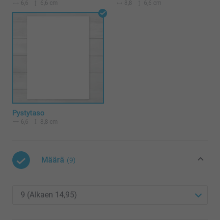
6,6
6,6 cm
8,8
6,6 cm
Pystytaso
6,6
8,8 cm
Määrä
(9)