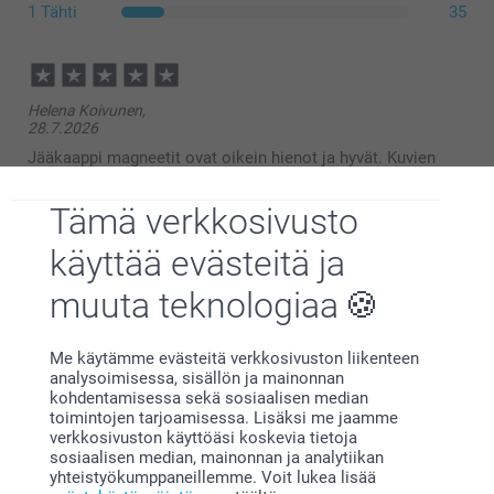
1 Tähti
35
Helena Koivunen,
28.7.2026
Jääkaappi magneetit ovat oikein hienot ja hyvät. Kuvien
laatu on hyvä. Suosittelen lämpimästi.
Tämä verkkosivusto
käyttää evästeitä ja
Netta Malm,
6.7.2026
muuta teknologiaa
Liian tummat, vaikka valokuvat olivat hyvät. Tulivat kuvina
oikein. Muutenkin huonolaatuiset lärpykkeet, jotka piti itse
Me käytämme evästeitä verkkosivuston liikenteen
repiä irti toisistaan, jolloin meinasi magneetitkin hajota.
analysoimisessa, sisällön ja mainonnan
Huono tuote.
kohdentamisessa sekä sosiaalisen median
toimintojen tarjoamisessa. Lisäksi me jaamme
verkkosivuston käyttöäsi koskevia tietoja
sosiaalisen median, mainonnan ja analytiikan
Hannamari Vänni,
yhteistyökumppaneillemme. Voit lukea lisää
30.5.2026