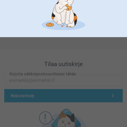
Olemme täällä sinun vuoksesi
Tilaa uutiskirje
Kirjoita sähköpostiosoitteesi tähän
Rekisteröidy