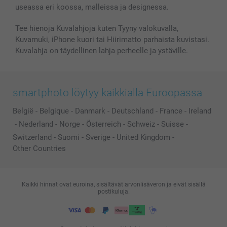
useassa eri koossa, malleissa ja designessa.
Kaikki kuvatuotteet
Tee hienoja Kuvalahjoja kuten Tyyny valokuvalla,
Kuvamuki, iPhone kuori tai Hiirimatto parhaista kuvistasi.
Kuvalahja on täydellinen lahja perheelle ja ystäville.
smartphoto löytyy kaikkialla Euroopassa
België
-
Belgique
-
Danmark
-
Deutschland
-
France
-
Ireland
-
Nederland
-
Norge
-
Österreich
-
Schweiz
-
Suisse
-
Switzerland
-
Suomi
-
Sverige
-
United Kingdom
-
Other Countries
Kaikki hinnat ovat euroina, sisältävät arvonlisäveron ja eivät sisällä
postikuluja.