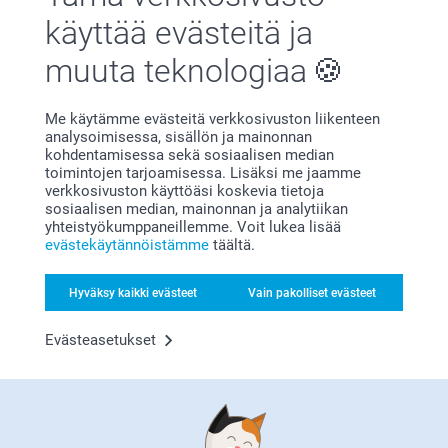
käyttää evästeitä ja
Tyytyväisyystakuu
muuta teknologiaa
Me käytämme evästeitä verkkosivuston liikenteen
analysoimisessa, sisällön ja mainonnan
kohdentamisessa sekä sosiaalisen median
toimintojen tarjoamisessa. Lisäksi me jaamme
verkkosivuston käyttöäsi koskevia tietoja
Bonusta kaikista tilauksista
sosiaalisen median, mainonnan ja analytiikan
yhteistyökumppaneillemme. Voit lukea lisää
evästekäytännöistämme
täältä.
Hyväksy kaikki evästeet
Vain pakolliset evästeet
Evästeasetukset
Etsitkö inspiraatiota?