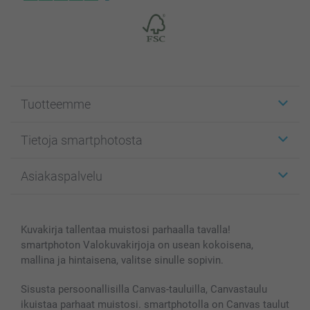
Tuotteemme
Etiketit
Tietoja smartphotosta
Kuvakortit
Kuvalahjat
Tietoja smartphotosta
Asiakaspalvelu
Kuvakirjat
Affiliate ohjelma
Canvas & Seinäkoristeet
Yleinen tietosuojalausunto
Ota yhteyttä & FAQ
Valokuvat, Julisteet & Taskukirjat
Evästekäytäntö
100% tyytyväisyystakuu
Kuvakirja tallentaa muistosi parhaalla tavalla!
Kännykkä & Tabletti
Sivukartta
smartbonus
smartphoton Valokuvakirjoja on usean kokoisena,
MyNameBook
Ehdot/takuut
Hinnat & maksutavat
mallina ja hintaisena, valitse sinulle sopivin.
Kuvakalenterit & Päivyrit
Investor Relations
Tilausten tila
Valokuvakehykset & Lisätarvikkeet
Sisusta persoonallisilla Canvas-tauluilla, Canvastaulu
ikuistaa parhaat muistosi. smartphotolla on Canvas taulut
Lahjakortti