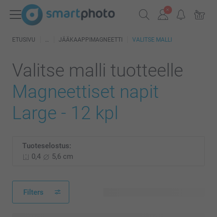
ETUSIVU
JÄÄKAAPPIMAGNEETTI
VALITSE MALLI
Valitse malli tuotteelle
Magneettiset napit
Large - 12 kpl
Tuoteselostus:
0,4
5,6 cm
Filters
201 käytettävissä olevaa mallia