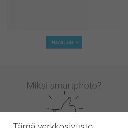
Näytä lisää
Miksi
smartphoto
?
Tämä verkkosivusto