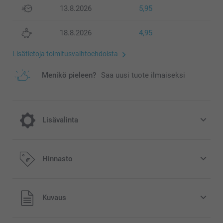
13.8.2026
5,95
18.8.2026
4,95
Lisätietoja toimitusvaihtoehdoista
Menikö pieleen?
Saa uusi tuote ilmaiseksi
Lisävalinta
Lisää tilaukseesi Miffy säästöpossu
Hinnasto
15,95/kpl
Kaikki hinnat ovat euroina, sisältävät arvonlisäveron ja
Kuvaus
eivät sisällä postikuluja.
Alkuperäinen Miffy-säästöpossu saatavilla kolmessa
värissä