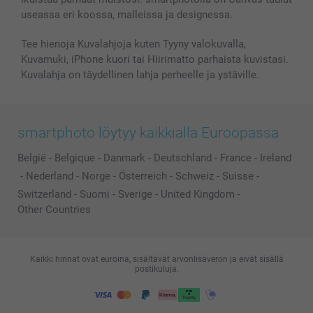
useassa eri koossa, malleissa ja designessa.
Tee hienoja Kuvalahjoja kuten Tyyny valokuvalla,
Kuvamuki, iPhone kuori tai Hiirimatto parhaista kuvistasi.
Kuvalahja on täydellinen lahja perheelle ja ystäville.
smartphoto löytyy kaikkialla Euroopassa
België
-
Belgique
-
Danmark
-
Deutschland
-
France
-
Ireland
-
Nederland
-
Norge
-
Österreich
-
Schweiz
-
Suisse
-
Switzerland
-
Suomi
-
Sverige
-
United Kingdom
-
Other Countries
Kaikki hinnat ovat euroina, sisältävät arvonlisäveron ja eivät sisällä
postikuluja.