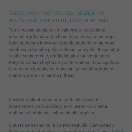
Canvas & Seinäkoristeet
Yleinen tietosuojalausunto
Ota yhteyttä & FAQ
Valokuvat, Julisteet & Taskukirjat
Evästekäytäntö
100% tyytyväisyystakuu
Vastasyntyneen vauvasi jalanjälkien
Kännykkä & Tabletti
Sivukartta
smartbonus
avulla saat kauniin muiston elämääsi
MyNameBook
Ehdot/takuut
Hinnat & maksutavat
Tämä vauvan jalanjäljen kuvakehys on pakollinen
Kuvakalenterit & Päivyrit
Investor Relations
Tilausten tila
jokaiselle, joka arvostaa kauniita ja kestäviä muistoja.
Valokuvakehykset & Lisätarvikkeet
Kaksipuoleisen kehyksen toisella puolella on arvokas
Lahjakortti
valokuva ja toisella pikku rakkaasi jalanjälki. Ihana lahja
Kaikki kuvatuotteet
uusille vanhemmille, ristiäislahjaksi tai nimijuhlaan.
Kehystä voidaan käyttää myös lemmikkisi tassunjälkien
tekemiseen luodaksesi mukavan ja henkilökohtaisen
muiston, josta voi nauttia pitkään.
Kuvakirja tallentaa muistosi parhaalla tavalla!
smartphoton Valokuvakirjoja on usean kokoisena,
mallina ja hintaisena, valitse sinulle sopivin.
Sisusta persoonallisilla Canvas-tauluilla, Canvastaulu
ikuistaa parhaat muistosi. smartphotolla on Canvas taulut