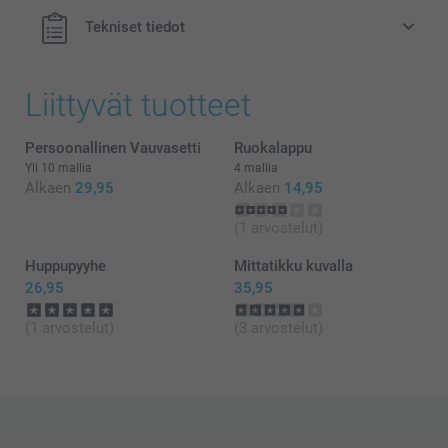
Voidaan käyttää lastenhuoneen koristeena
Tekniset tiedot
Helppo puhdistaa, valmistettu pölyä hylkivästä,
rikkoutumattomasta PVC:stä, jossa ei ole ftalaatteja
Mitat: 12 cm (korkeus) x 6 cm (halkaisija)
Liittyvät tuotteet
Persoonallinen Vauvasetti
Ruokalappu
Yli 10 mallia
4 mallia
Alkaen
29,95
Alkaen
14,95
täältä
(1 arvostelut)
Huppupyyhe
Mittatikku kuvalla
26,95
35,95
(1 arvostelut)
(3 arvostelut)