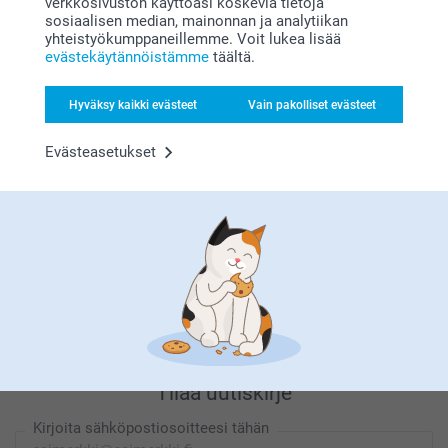
verkkosivuston käyttöäsi koskevia tietoja
sosiaalisen median, mainonnan ja analytiikan
yhteistyökumppaneillemme. Voit lukea lisää
evästekäytännöistämme
täältä.
Etsitkö inspiraatiota?
Hyväksy kaikki evästeet
Vain pakolliset evästeet
Evästeasetukset
Olemme täällä sinun vuoksesi
Tilaa uutiskirje
Kirjoita sähköpostiosoitteesi tähän