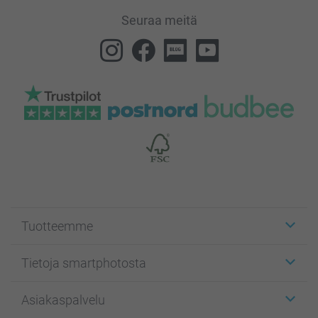
Seuraa meitä
Tuotteemme
Etiketit
Tietoja smartphotosta
Kuvakortit
Kuvalahjat
Tietoja smartphotosta
Asiakaspalvelu
Kuvakirjat
Affiliate ohjelma