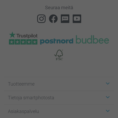
Seuraa meitä
Tuotteemme
Etiketit
Tietoja smartphotosta
Kuvakortit
Kuvalahjat
Tietoja smartphotosta
Asiakaspalvelu
Kuvakirjat
Affiliate ohjelma