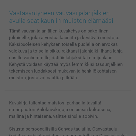
Canvas & Seinäkoristeet
Yleinen tietosuojalausunto
Ota yhteyttä & FAQ
Valokuvat, Julisteet & Taskukirjat
Evästekäytäntö
100% tyytyväisyystakuu
Vastasyntyneen vauvasi jalanjälkien
Kännykkä & Tabletti
Sivukartta
smartbonus
avulla saat kauniin muiston elämääsi
MyNameBook
Ehdot/takuut
Hinnat & maksutavat
Tämä vauvan jalanjäljen kuvakehys on pakollinen
Kuvakalenterit & Päivyrit
Investor Relations
Tilausten tila
jokaiselle, joka arvostaa kauniita ja kestäviä muistoja.
Valokuvakehykset & Lisätarvikkeet
Kaksipuoleisen kehyksen toisella puolella on arvokas
Lahjakortti
valokuva ja toisella pikku rakkaasi jalanjälki. Ihana lahja
Kaikki kuvatuotteet
uusille vanhemmille, ristiäislahjaksi tai nimijuhlaan.
Kehystä voidaan käyttää myös lemmikkisi tassunjälkien
tekemiseen luodaksesi mukavan ja henkilökohtaisen
muiston, josta voi nauttia pitkään.
Kuvakirja tallentaa muistosi parhaalla tavalla!
smartphoton Valokuvakirjoja on usean kokoisena,
mallina ja hintaisena, valitse sinulle sopivin.
Sisusta persoonallisilla Canvas-tauluilla, Canvastaulu
ikuistaa parhaat muistosi. smartphotolla on Canvas taulut