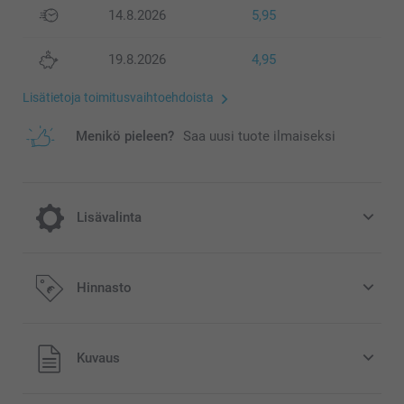
14.8.2026
5,95
19.8.2026
4,95
Lisätietoja toimitusvaihtoehdoista
Menikö pieleen?
Saa uusi tuote ilmaiseksi
Lisävalinta
Lisää tilaukseesi Miffy säästöpossu
Hinnasto
15,95/kpl
Kaikki hinnat ovat euroina, sisältävät arvonlisäveron ja
Kuvaus
eivät sisällä postikuluja.
Alkuperäinen Miffy-säästöpossu saatavilla kolmessa
värissä