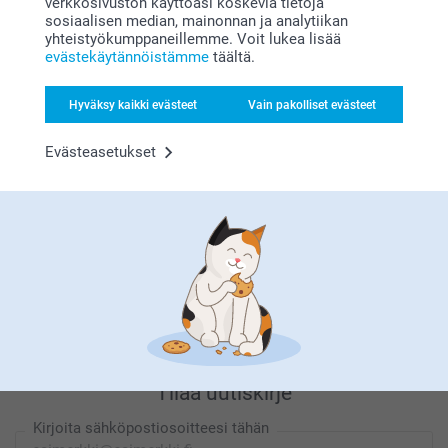
verkkosivuston käyttöäsi koskevia tietoja
sosiaalisen median, mainonnan ja analytiikan
yhteistyökumppaneillemme. Voit lukea lisää
evästekäytännöistämme
täältä.
Etsitkö inspiraatiota?
Hyväksy kaikki evästeet
Vain pakolliset evästeet
Evästeasetukset
Olemme täällä sinun vuoksesi
Tilaa uutiskirje
Kirjoita sähköpostiosoitteesi tähän