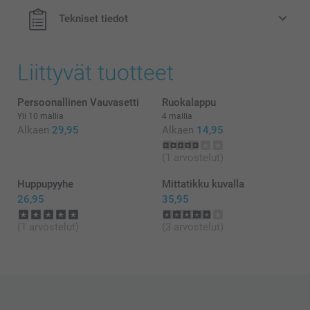
Voidaan käyttää lastenhuoneen koristeena
Tekniset tiedot
Helppo puhdistaa, valmistettu pölyä hylkivästä,
rikkoutumattomasta PVC:stä, jossa ei ole ftalaatteja
Mitat: 12 cm (korkeus) x 6 cm (halkaisija)
Liittyvät tuotteet
Persoonallinen Vauvasetti
Ruokalappu
Yli 10 mallia
4 mallia
Alkaen
29,95
Alkaen
14,95
täältä
(1 arvostelut)
Huppupyyhe
Mittatikku kuvalla
26,95
35,95
(1 arvostelut)
(3 arvostelut)