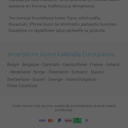
useassa eri koossa, malleissa ja designessa.
Tee hienoja Kuvalahjoja kuten Tyyny valokuvalla,
Kuvamuki, iPhone kuori tai Hiirimatto parhaista kuvistasi.
Kuvalahja on täydellinen lahja perheelle ja ystäville.
smartphoto löytyy kaikkialla Euroopassa
België
-
Belgique
-
Danmark
-
Deutschland
-
France
-
Ireland
-
Nederland
-
Norge
-
Österreich
-
Schweiz
-
Suisse
-
Switzerland
-
Suomi
-
Sverige
-
United Kingdom
-
Other Countries
Kaikki hinnat ovat euroina, sisältävät arvonlisäveron ja eivät sisällä
postikuluja.