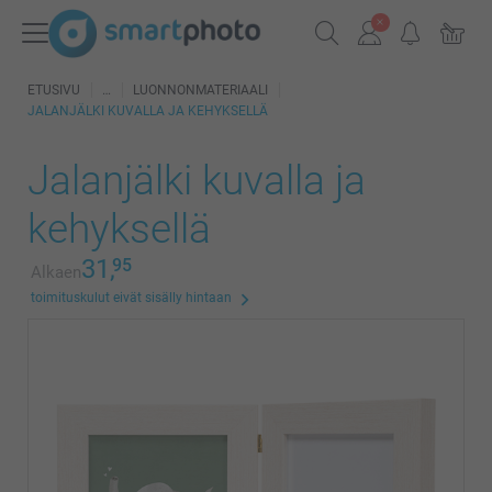
ETUSIVU
LUONNONMATERIAALI
JALANJÄLKI KUVALLA JA KEHYKSELLÄ
Jalanjälki kuvalla ja
kehyksellä
31,
95
Alkaen
toimituskulut eivät sisälly hintaan