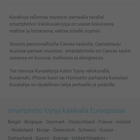
Kuvakirja tallentaa muistosi parhaalla tavalla!
smartphoton Valokuvakirjoja on usean kokoisena,
mallina ja hintaisena, valitse sinulle sopivin.
Sisusta persoonallisilla Canvas-tauluilla, Canvastaulu
ikuistaa parhaat muistosi. smartphotolla on Canvas taulut
useassa eri koossa, malleissa ja designessa.
Tee hienoja Kuvalahjoja kuten Tyyny valokuvalla,
Kuvamuki, iPhone kuori tai Hiirimatto parhaista kuvistasi.
Kuvalahja on täydellinen lahja perheelle ja ystäville.
smartphoto löytyy kaikkialla Euroopassa
België
-
Belgique
-
Danmark
-
Deutschland
-
France
-
Ireland
-
Nederland
-
Norge
-
Österreich
-
Schweiz
-
Suisse
-
Switzerland
-
Suomi
-
Sverige
-
United Kingdom
-