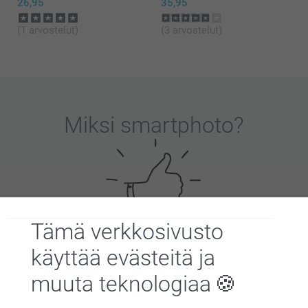
26,95
35,95
(1 arvostelut)
(3 arvostelut)
Miksi
smartphoto
?
Tämä verkkosivusto
Tyytyväisyystakuu
käyttää evästeitä ja
muuta teknologiaa