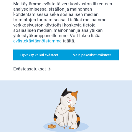
Me käytämme evästeitä verkkosivuston liikenteen
analysoimisessa, sisällön ja mainonnan
kohdentamisessa sekä sosiaalisen median
toimintojen tarjoamisessa. Lisäksi me jaamme
verkkosivuston käyttöäsi koskevia tietoja
Bonusta kaikista tilauksista
sosiaalisen median, mainonnan ja analytiikan
yhteistyökumppaneillemme. Voit lukea lisää
evästekäytännöistämme
täältä.
Hyväksy kaikki evästeet
Vain pakolliset evästeet
Evästeasetukset
Etsitkö inspiraatiota?
Olemme täällä sinun vuoksesi