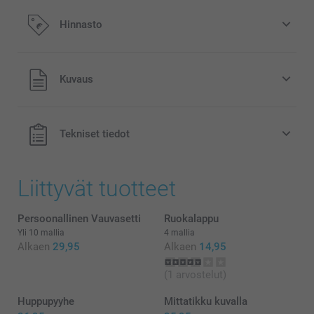
Lisää tilaukseesi Miffy säästöpossu
Hinnasto
15,95/kpl
Kaikki hinnat ovat euroina, sisältävät arvonlisäveron ja
Kuvaus
eivät sisällä postikuluja.
Alkuperäinen Miffy-säästöpossu saatavilla kolmessa
värissä
Voidaan käyttää lastenhuoneen koristeena
Tekniset tiedot
Helppo puhdistaa, valmistettu pölyä hylkivästä,
rikkoutumattomasta PVC:stä, jossa ei ole ftalaatteja
Mitat: 12 cm (korkeus) x 6 cm (halkaisija)
Liittyvät tuotteet
Persoonallinen Vauvasetti
Ruokalappu
Yli 10 mallia
4 mallia
Alkaen
29,95
Alkaen
14,95
täältä
(1 arvostelut)
Huppupyyhe
Mittatikku kuvalla