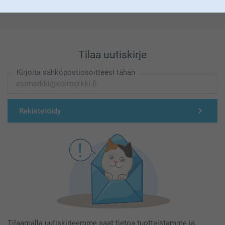
Tilaa uutiskirje
Kirjoita sähköpostiosoitteesi tähän
Rekisteröidy
Tilaamalla uutiskirjeemme saat tietoa tuotteistamme ja