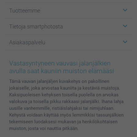
Tuotteemme
Etiketit
Tietoja smartphotosta
Kuvakortit
Kuvalahjat
Tietoja smartphotosta
Asiakaspalvelu
Kuvakirjat
Affiliate ohjelma
Canvas & Seinäkoristeet
Yleinen tietosuojalausunto
Ota yhteyttä & FAQ
Valokuvat, Julisteet & Taskukirjat
Evästekäytäntö
100% tyytyväisyystakuu
Vastasyntyneen vauvasi jalanjälkien
Kännykkä & Tabletti
Sivukartta
smartbonus
avulla saat kauniin muiston elämääsi
MyNameBook
Ehdot/takuut
Hinnat & maksutavat
Tämä vauvan jalanjäljen kuvakehys on pakollinen
Kuvakalenterit & Päivyrit
Investor Relations
Tilausten tila
jokaiselle, joka arvostaa kauniita ja kestäviä muistoja.
Valokuvakehykset & Lisätarvikkeet
Kaksipuoleisen kehyksen toisella puolella on arvokas
Lahjakortti
valokuva ja toisella pikku rakkaasi jalanjälki. Ihana lahja
Kaikki kuvatuotteet
uusille vanhemmille, ristiäislahjaksi tai nimijuhlaan.
Kehystä voidaan käyttää myös lemmikkisi tassunjälkien
tekemiseen luodaksesi mukavan ja henkilökohtaisen
muiston, josta voi nauttia pitkään.