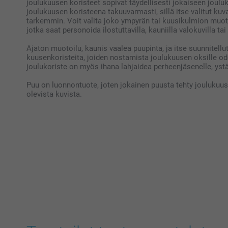
joulukuusen koristeet sopivat täydellisesti jokaiseen joulu
joulukuusen koristeena takuuvarmasti, sillä itse valitut kuv
tarkemmin. Voit valita joko ympyrän tai kuusikulmion muoto
jotka saat personoida ilostuttavilla, kauniilla valokuvilla ta
Ajaton muotoilu, kaunis vaalea puupinta, ja itse suunnitellut 
kuusenkoristeita, joiden nostamista joulukuusen oksille 
joulukoriste on myös ihana lahjaidea perheenjäsenelle, ystäv
Puu on luonnontuote, joten jokainen puusta tehty joulukuuse
olevista kuvista.