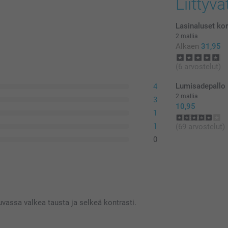
Liittyvä
Lasinaluset kor
2 mallia
Alkaen
31,95
(6 arvostelut)
Lumisadepallo
4
2 mallia
3
10,95
1
1
(69 arvostelut)
0
vassa valkea tausta ja selkeä kontrasti.