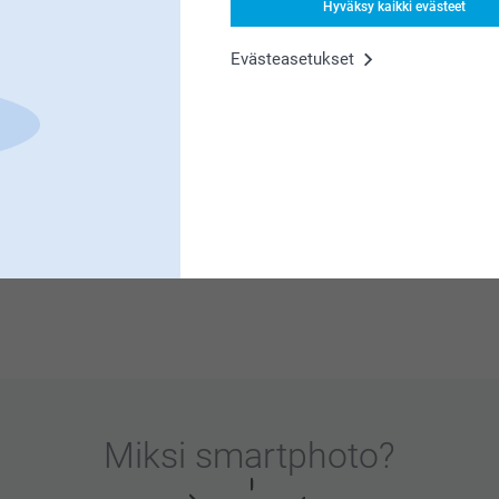
Hyväksy kaikki evästeet
Evästeasetukset
siitä.
martphoto.fi!
le erittäin tärkeää. Kiva että pidät
Miksi
smartphoto
?