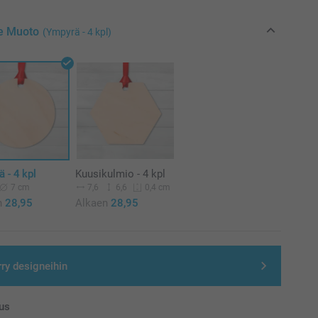
se Muoto
(Ympyrä - 4 kpl)
 - 4 kpl
Kuusikulmio - 4 kpl
7 cm
7,6
6,6
0,4 cm
n
28,95
Alkaen
28,95
rry designeihin
us