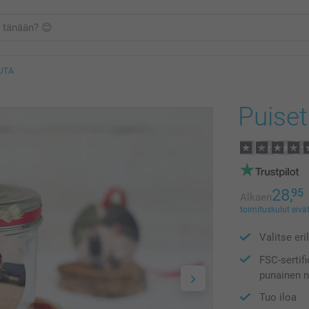
UTA
Puiset
28,
95
Alkaen
toimituskulut eivät
Valitse eri
FSC-sertif
punainen 
Tuo iloa