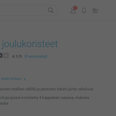
 joulukoristeet
4.1
/
5
(9 arvostelut)
 sisälly hintaan
laisten mallien välillä ja personoi teksti ja/tai valokuva
ioituja puisia koristeita 4 kappaleen sarjana, mukana
nauha