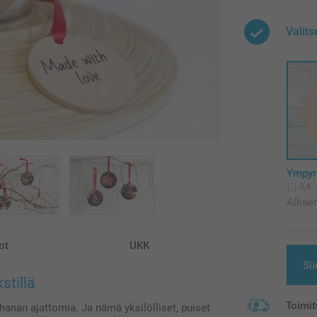
Valit
Ympyrä
0,4
Alkae
ot
UKK
Sii
stillä
Toimit
ihanan ajattomia. Ja nämä yksilölliset, puiset