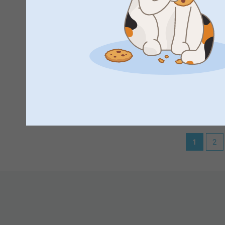
Näytä reaktiot
22.1.2024
11:43
Hei Elina!
Tuhannet kiitokset palautteestasi, olemme kiitollisia 
Laura K-M,
27.1.2023
Toivottavasti nähdään pian uudestaan osoitteessa s
Ihanat ja laadukkaat koristeet omilla kuvilla!
Lämpimin terveisin
Kaisa@smartphoto
Näytä reaktiot
27.1.2023
1
2
10:57
Hei Laura!
Suuret kiitokset 5 tähdestä ja palautteesta, se on meil
joulukuusen koristeista :)
Lämpimin kiitoksin,
Kaisa/Smartphoto