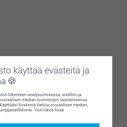
to käyttää evästeitä ja
aa
on liikenteen analysoimisessa, sisällön ja
siaalisen median toimintojen tarjoamisessa.
äyttöäsi koskevia tietoja sosiaalisen median,
kumppaneillemme. Voit lukea lisää