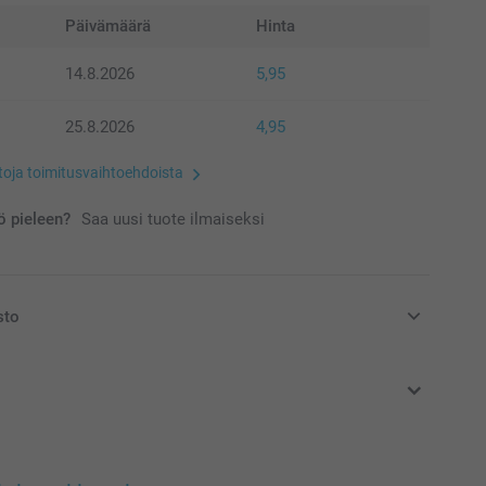
Päivämäärä
Hinta
14.8.2026
5,95
25.8.2026
4,95
etoja toimitusvaihtoehdoista
 pieleen?
Saa uusi tuote ilmaiseksi
sto
at euroina, sisältävät arvonlisäveron ja eivät sisällä