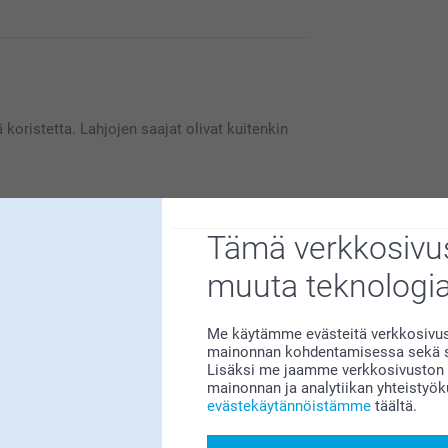
esi apua, mikäli tarvitset sitä 😊
ä koristetta. Lahjojen saajat olivat kuitenkin
Tämä verkkosivus
muuta teknologi
me sitä suuresti. Kiva että pidät
öä pitkäksi aikaa :)
Me käytämme evästeitä verkkosivust
mainonnan kohdentamisessa sekä so
Lisäksi me jaamme verkkosivuston k
mainonnan ja analytiikan yhteistyö
evästekäytännöistämme
täältä.