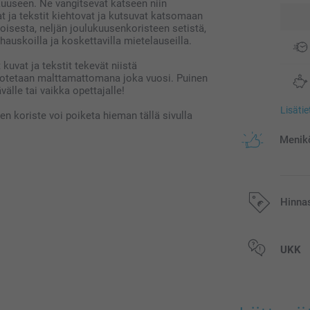
kuuseen. Ne vangitsevat katseen niin
at ja tekstit kiehtovat ja kutsuvat katsomaan
isesta, neljän joulukuusenkoristeen setistä,
i hauskoilla ja koskettavilla mietelauseilla.
kuvat ja tekstit tekevät niistä
odotetaan malttamattomana joka vuosi. Puinen
älle tai vaikka opettajalle!
Lisäti
n koriste voi poiketa hieman tällä sivulla
Menikö
Hinna
Kaikki hinnat ov
UKK
postikuluja.