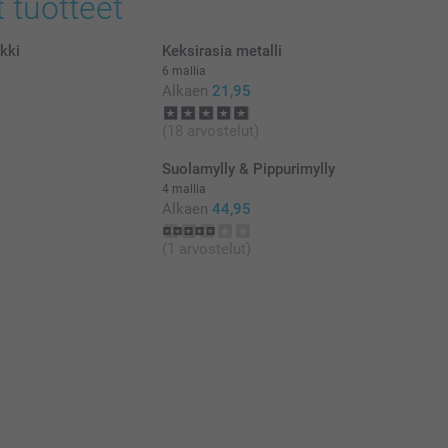
t tuotteet
kki
Keksirasia metalli
6 mallia
Alkaen
21,95
(18 arvostelut)
Suolamylly & Pippurimylly
4 mallia
Alkaen
44,95
(1 arvostelut)