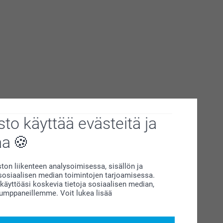
to käyttää evästeitä ja
aa
on liikenteen analysoimisessa, sisällön ja
siaalisen median toimintojen tarjoamisessa.
äyttöäsi koskevia tietoja sosiaalisen median,
kumppaneillemme. Voit lukea lisää