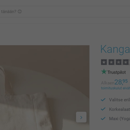
Kanga
28,
95
Alkaen
toimituskulut eivät
Valitse eri
Korkealaat
Maxi (Yoga