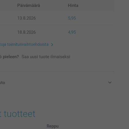
Päivämäärä
Hinta
13.8.2026
5,95
18.8.2026
4,95
etoja toimitusvaihtoehdoista
 pieleen?
Saa uusi tuote ilmaiseksi
sto
at euroina, sisältävät arvonlisäveron ja eivät sisällä
t tuotteet
Reppu