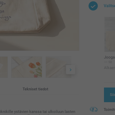
Valits
Jooga
50
Alkae
Tekniset tiedot
Sii
Toimit
nikille ystävien kanssa tai ulkoiluun lasten