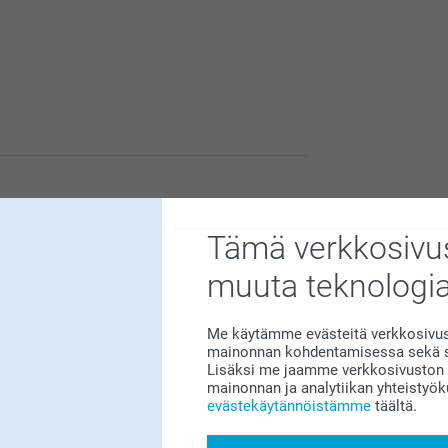
n meille erittäin tärkeää. Kiva että pidät
le erittäin tärkeää. Kiva että pidät
Tämä verkkosivus
uote minkä tilaan teiltä.
muuta teknologi
Me käytämme evästeitä verkkosivust
mainonnan kohdentamisessa sekä so
Lisäksi me jaamme verkkosivuston k
mainonnan ja analytiikan yhteistyö
evästekäytännöistämme
täältä.