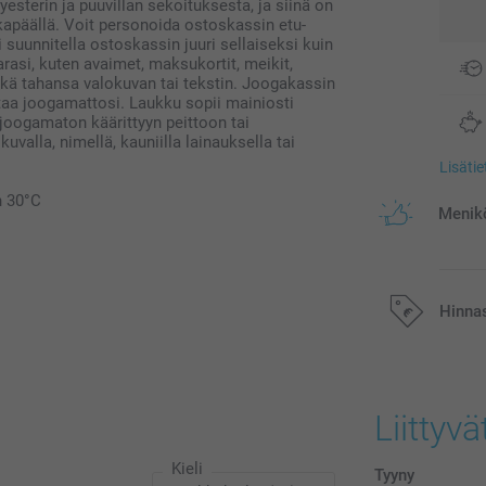
esterin ja puuvillan sekoituksesta, ja siinä on
kapäällä. Voit personoida ostoskassin etu-
ti suunnitella ostoskassin juuri sellaiseksi kuin
arasi, kuten avaimet, maksukortit, meikit,
inkä tahansa valokuvan tai tekstin. Joogakassin
ittaa joogamattosi. Laukku sopii mainiosti
a joogamaton käärittyyn peittoon tai
valla, nimellä, kauniilla lainauksella tai
Lisäti
n 30°C
Menikö
Hinna
Kaikki hinnat ov
postikuluja.
Liittyvä
Kieli
Tyyny