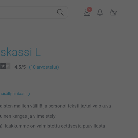
skassi L
4.5
/
5
(10 arvostelut)
 sisälly hintaan
laisten mallien välillä ja personoi teksti ja/tai valokuva
uinen kangas ja viimeistely
) -laukkumme on valmistettu eettisestä puuvillasta