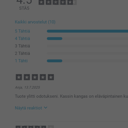
STÄ
5
Kaikki arvostelut (10)
5 Tähtiä
4 Tähtiä
3 Tähtiä
2 Tähtiä
1 Tähti
Anja,
13.7.2025
Tuote ylitti odotukseni. Kassin kangas on eläväpintainen ku
Näytä reaktiot
16.7.2025
09:15