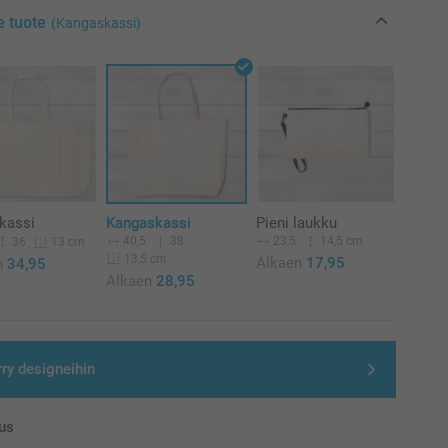
e tuote
(Kangaskassi)
kassi
Kangaskassi
Pieni laukku
40,5
38
23,5
14,5 cm
36
13 cm
13,5 cm
Alkaen
17,95
n
34,95
Alkaen
28,95
rry designeihin
us