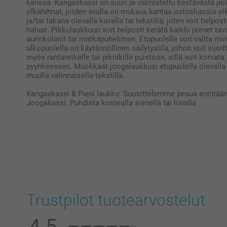
kanssa. Kangaskassi on suuri ja valmistettu kestävästä poly
olkahihnat, joiden avulla on mukava kantaa ostoskassia ol
ja/tai takana olevalla kuvalla tai tekstillä, joten voit helpos
haluat. Pikkulaukkuun voit helposti kerätä kaikki pienet tav
aurinkolasit tai matkapuhelimen. Etupuolelle voit valita m
ulkopuolella on käytännöllinen säilytystila, johon voit sijo
myös rantaretkelle tai piknikille puistoon, sillä voit korvat
pyyhkeeseen. Muokkaat joogalaukkusi etupuolella olevalla ku
muulla valinnaisella tekstillä.
Kangaskassi & Pieni laukku: Suosittelemme pesua enintää
Joogakassi: Puhdista kostealla sienellä tai liinalla
Trustpilot tuotearvostelut
4.5