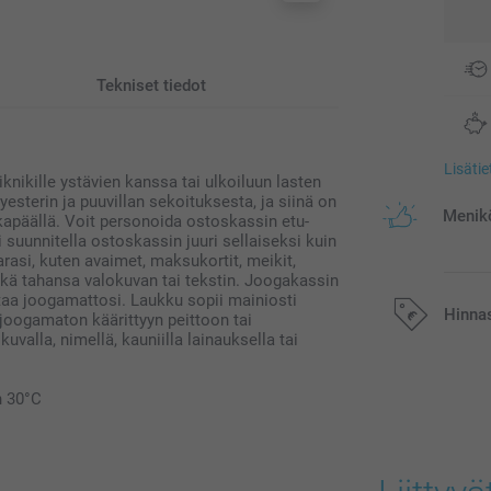
Tekniset tiedot
Lisäti
nikille ystävien kanssa tai ulkoiluun lasten
esterin ja puuvillan sekoituksesta, ja siinä on
Menikö
kapäällä. Voit personoida ostoskassin etu-
ti suunnitella ostoskassin juuri sellaiseksi kuin
arasi, kuten avaimet, maksukortit, meikit,
inkä tahansa valokuvan tai tekstin. Joogakassin
ittaa joogamattosi. Laukku sopii mainiosti
Hinna
a joogamaton käärittyyn peittoon tai
valla, nimellä, kauniilla lainauksella tai
Kaikki hinnat ov
n 30°C
postikuluja.