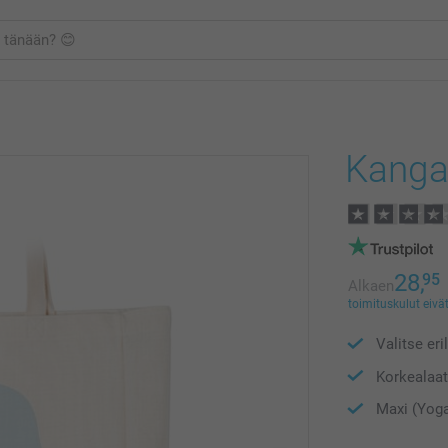
Kanga
28,
95
Alkaen
toimituskulut eivät
Valitse eri
Korkealaat
Maxi (Yoga