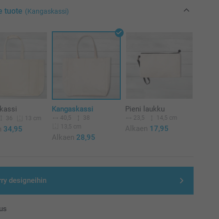
e tuote
(Kangaskassi)
kassi
Kangaskassi
Pieni laukku
40,5
38
23,5
14,5 cm
36
13 cm
13,5 cm
Alkaen
17,95
n
34,95
Alkaen
28,95
rry designeihin
us