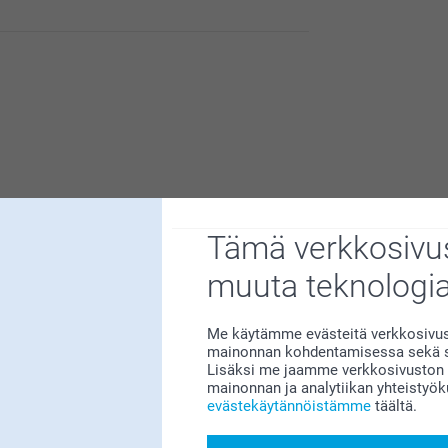
n meille erittäin tärkeää. Kiva että pidät
Tämä verkkosivus
le erittäin tärkeää. Kiva että pidät
muuta teknologi
uote minkä tilaan teiltä.
Me käytämme evästeitä verkkosivust
mainonnan kohdentamisessa sekä so
Lisäksi me jaamme verkkosivuston k
mainonnan ja analytiikan yhteistyö
evästekäytännöistämme
täältä.