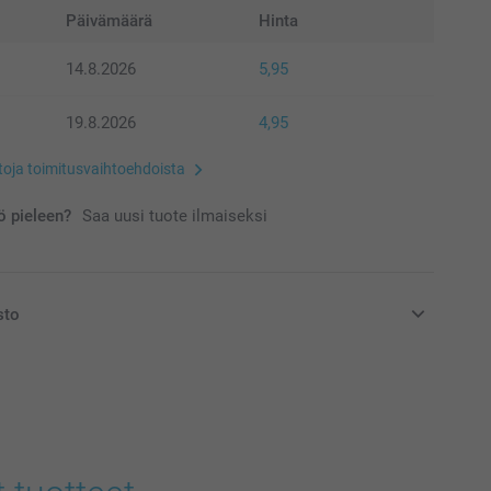
Päivämäärä
Hinta
14.8.2026
5,95
19.8.2026
4,95
etoja toimitusvaihtoehdoista
 pieleen?
Saa uusi tuote ilmaiseksi
sto
at euroina, sisältävät arvonlisäveron ja eivät sisällä