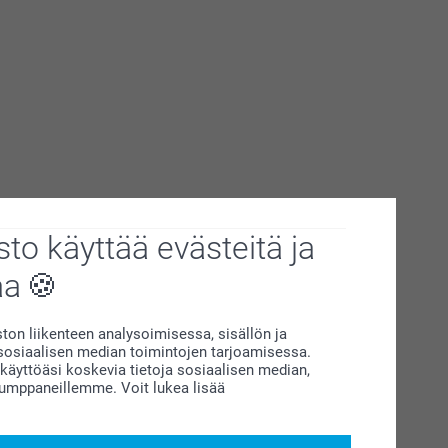
to käyttää evästeitä ja
aa
on liikenteen analysoimisessa, sisällön ja
siaalisen median toimintojen tarjoamisessa.
äyttöäsi koskevia tietoja sosiaalisen median,
kumppaneillemme. Voit lukea lisää