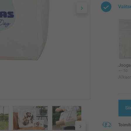
Valits
Jooga
50
Alkae
Sii
Toimit