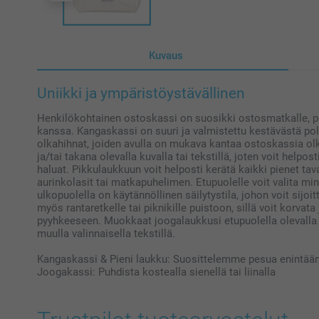
Kuvaus
Uniikki ja ympäristöystävällinen
Henkilökohtainen ostoskassi on suosikki ostosmatkalle, pik
kanssa. Kangaskassi on suuri ja valmistettu kestävästä poly
olkahihnat, joiden avulla on mukava kantaa ostoskassia ol
ja/tai takana olevalla kuvalla tai tekstillä, joten voit helpos
haluat. Pikkulaukkuun voit helposti kerätä kaikki pienet tav
aurinkolasit tai matkapuhelimen. Etupuolelle voit valita m
ulkopuolella on käytännöllinen säilytystila, johon voit sijo
myös rantaretkelle tai piknikille puistoon, sillä voit korvat
pyyhkeeseen. Muokkaat joogalaukkusi etupuolella olevalla ku
muulla valinnaisella tekstillä.
Kangaskassi & Pieni laukku: Suosittelemme pesua enintää
Joogakassi: Puhdista kostealla sienellä tai liinalla