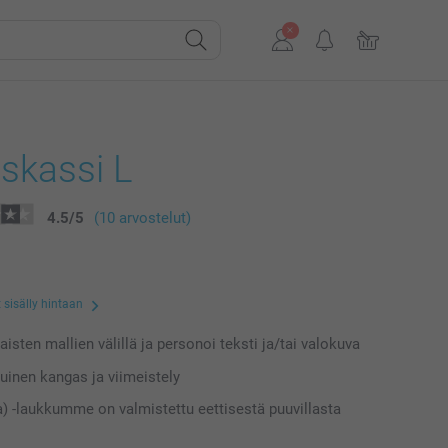
skassi L
4.5
/
5
(10 arvostelut)
 sisälly hintaan
laisten mallien välillä ja personoi teksti ja/tai valokuva
uinen kangas ja viimeistely
) -laukkumme on valmistettu eettisestä puuvillasta