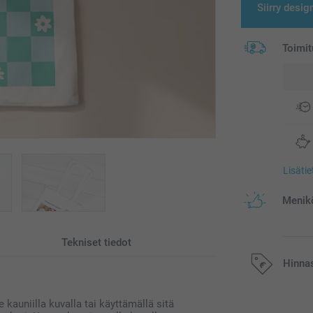
Siirry desig
Toimit
Lisäti
Menikö
Tekniset tiedot
Hinna
kauniilla kuvalla tai käyttämällä sitä
Kaikki hinnat ov