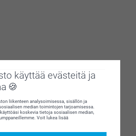
to käyttää evästeitä ja
aa
on liikenteen analysoimisessa, sisällön ja
siaalisen median toimintojen tarjoamisessa.
äyttöäsi koskevia tietoja sosiaalisen median,
kumppaneillemme. Voit lukea lisää