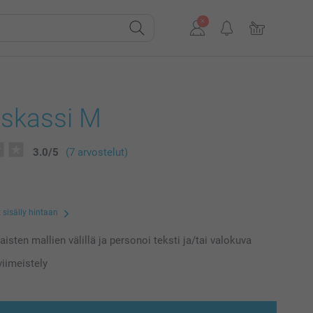
skassi M
3.0
/
5
(7 arvostelut)
 sisälly hintaan
laisten mallien välillä ja personoi teksti ja/tai valokuva
iimeistely