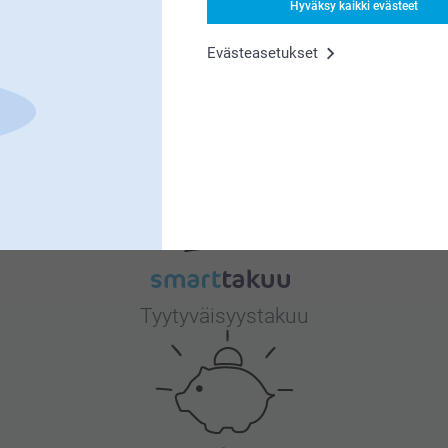
Hyväksy kaikki evästeet
 erittäin tärkeää. Kiva että pidät
Evästeasetukset
Miksi
smartphoto
?
Tyytyväisyystakuu