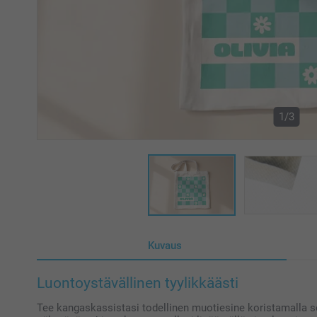
1/3
Kuvaus
Luontoystävällinen tyylikkäästi
Tee kangaskassistasi todellinen muotiesine koristamalla se 