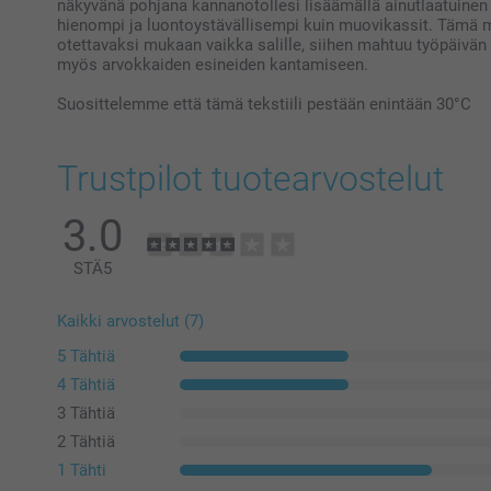
näkyvänä pohjana kannanotollesi lisäämällä ainutlaatuinen
hienompi ja luontoystävällisempi kuin muovikassit. Tämä 
otettavaksi mukaan vaikka salille, siihen mahtuu työpäivän l
myös arvokkaiden esineiden kantamiseen.
Suosittelemme että tämä tekstiili pestään enintään 30°C
Trustpilot tuotearvostelut
3.0
STÄ
5
Kaikki arvostelut (7)
5 Tähtiä
4 Tähtiä
3 Tähtiä
2 Tähtiä
1 Tähti