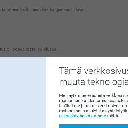
ttps://www.smartphoto.fi/yhteystiedot,
tä oikeasti oli. Laadukas kangaskassi, kivan
us oli nopea josta iso plussa!
Tämä verkkosivus
muuta teknologi
le erittäin tärkeää. Kiva että pidät kassista,
Me käytämme evästeitä verkkosivust
mainonnan kohdentamisessa sekä so
Lisäksi me jaamme verkkosivuston k
mainonnan ja analytiikan yhteistyö
evästekäytännöistämme
täältä.