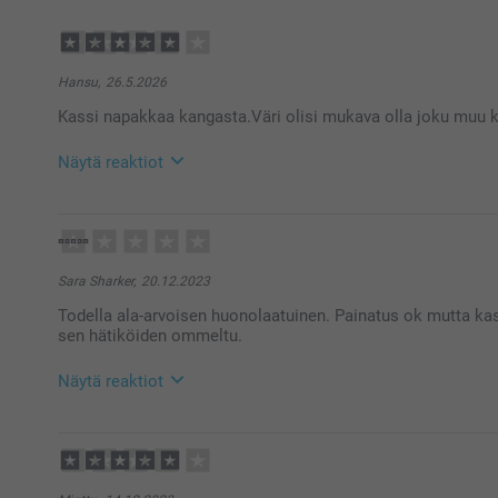
Hansu,
26.5.2026
Kassi napakkaa kangasta.Väri olisi mukava olla joku muu ku
Näytä reaktiot
28.5.2026
10:08
Hei Hansu,
Suuret kiitokset ⭐⭐⭐⭐⭐tähdestä ja palautteesta, se o
Sara Sharker,
20.12.2023
kassista🥰 Juuri tätä kassia ei ole saatavilla muun v
Todella ala-arvoisen huonolaatuinen. Painatus ok mutta kass
Lämpimin kiitoksin,
sen hätiköiden ommeltu.
Kirsi @smartphoto
Näytä reaktiot
19.1.2024
09:12
Hei Sara!
Kiitos palautteesta. Ikävä kuulla että et ole täysin 