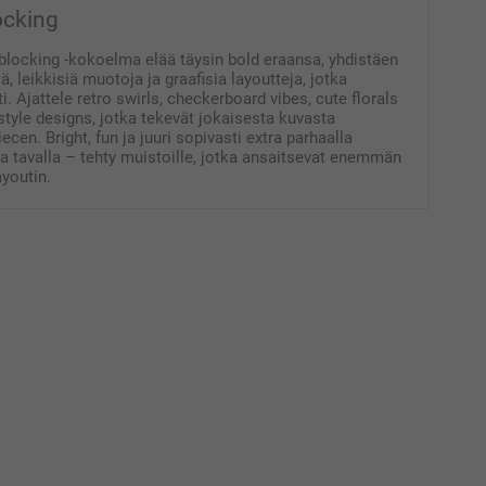
ocking
blocking -kokoelma elää täysin bold eraansa, yhdistäen
ä, leikkisiä muotoja ja graafisia layoutteja, jotka
ti. Ajattele retro swirls, checkerboard vibes, cute florals
style designs, jotka tekevät jokaisesta kuvasta
ecen. Bright, fun ja juuri sopivasti extra parhaalla
a tavalla – tehty muistoille, jotka ansaitsevat enemmän
ayoutin.