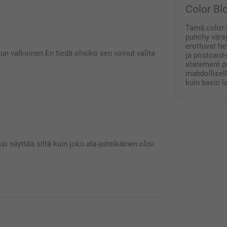
Color Bl
Tämä color 
punchy värej
erottuvat he
n valkoinen.En tiedä olisiko sen voinut valita
ja postcard-
statement pi
mahdollisell
kuin basic l
n meille erittäin tärkeää. Kiva että pidät
ärisenä.
i näyttää siltä kuin joku ala-asteikäinen olisi
tyytyväinen saamaasi tuotteeseen. Mikäli haluat