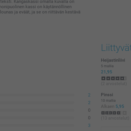
 teksti. Kangaskassi omalla kuvalla on
postikuluja.
monipuolinen kassi on käytännöllinen
ounas ja eväät, ja se on riittävän kestävä
Liittyvä
Heijastinliivi
5 mallia
21,95
(2 arvostelut)
Pinssi
2
10 mallia
2
Alkaen
5,95
0
0
(13 arvostelut)
3