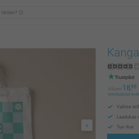
Kanga
18,
95
Alkaen
toimituskulut eivät
Valitse eri
Laadukas v
Tuo iloa