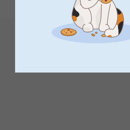
1
2
12:51
Hei Aaron
Lämmin kiitos 5 tähdestä ja palautteesta, se on meille
kangaskassista, toivon siitä on iloa pitkäksi aikaa!
Mukavaa päivänjatkoa,
Johanna, Smartphoto