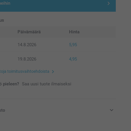
neihin
us
Päivämäärä
Hinta
14.8.2026
5,95
19.8.2026
4,95
etoja toimitusvaihtoehdoista
 pieleen?
Saa uusi tuote ilmaiseksi
sto
at euroina, sisältävät arvonlisäveron ja eivät sisällä